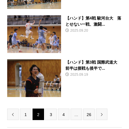
【ハンド】第4戦 駿河台大 落
とせない一戦、激闘...
2025.09.20
【ハンド】第3戦 国際武道大
前半は接戦も後半で...
2025.09.19
1
2
3
4
…
26

