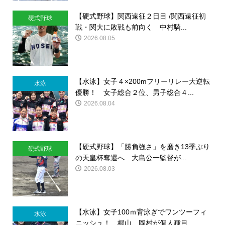
【硬式野球】関西遠征２日目 /関西遠征初
硬式野球
戦・関大に敗戦も前向く 中村騎...
2026.08.05
【水泳】女子４×200mフリーリレー大逆転
水泳
優勝！ 女子総合２位、男子総合４...
2026.08.04
【硬式野球】「勝負強さ」を磨き13季ぶり
硬式野球
の天皇杯奪還へ 大島公一監督が...
2026.08.03
【水泳】女子100ｍ背泳ぎでワンツーフィ
水泳
ニッシュ！ 桐山、岡村が個人種目...