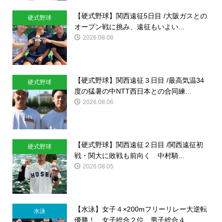
【硬式野球】関西遠征5日目 /大阪ガスとの
硬式野球
オープン戦に挑み、遠征もいよい...
2026.08.08
【硬式野球】関西遠征３日目 /最高気温34
硬式野球
度の猛暑の中NTT西日本との合同練...
2026.08.06
【硬式野球】関西遠征２日目 /関西遠征初
硬式野球
戦・関大に敗戦も前向く 中村騎...
2026.08.05
【水泳】女子４×200mフリーリレー大逆転
水泳
優勝！ 女子総合２位、男子総合４...