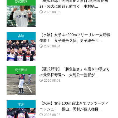
【硬式野球】関西遠征２日目 /関西遠征初
硬式野球
戦・関大に敗戦も前向く 中村騎...
2026.08.05
【水泳】女子４×200mフリーリレー大逆転
水泳
優勝！ 女子総合２位、男子総合４...
2026.08.04
【硬式野球】「勝負強さ」を磨き13季ぶり
硬式野球
の天皇杯奪還へ 大島公一監督が...
2026.08.03
【水泳】女子100ｍ背泳ぎでワンツーフィ
水泳
ニッシュ！ 桐山、岡村が個人種目...
2026.08.02