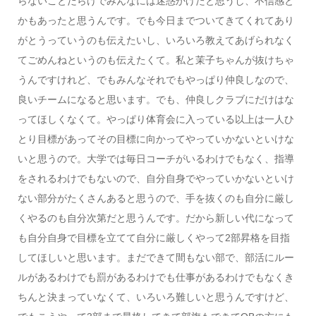
らないことだらけでみんなには迷惑かけたと思うし、不信感と
かもあったと思うんです。でも今日までついてきてくれてあり
がとうっていうのも伝えたいし、いろいろ教えてあげられなく
てごめんねというのも伝えたくて。私と茉子ちゃんが抜けちゃ
うんですけれど、でもみんなそれでもやっぱり仲良しなので、
良いチームになると思います。でも、仲良しクラブにだけはな
ってほしくなくて。やっぱり体育会に入っている以上は一人ひ
とり目標があってその目標に向かってやっていかないといけな
いと思うので。大学では毎日コーチがいるわけでもなく、指導
をされるわけでもないので、自分自身でやっていかないといけ
ない部分がたくさんあると思うので、手を抜くのも自分に厳し
くやるのも自分次第だと思うんです。だから新しい代になって
も自分自身で目標を立てて自分に厳しくやって2部昇格を目指
してほしいと思います。まだできて間もない部で、部活にルー
ルがあるわけでも罰があるわけでも仕事があるわけでもなくき
ちんと決まっていなくて、いろいろ難しいと思うんですけど、