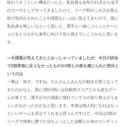
味わうすごくいい機会だったと。私自身も去年の11月から女子
のコーチとしてやってきましたけど、リーグ戦やこの入れ替え
戦で気付かされたことや課題もいっぱい見えてきたので、逆に
私自身も悔しいなという思いと、選手と一緒にコミュニケーシ
ョンをとりながら来年に向けて切り替えていこうかなと思いま
す。
―今課題が見えてきたとおっしゃっていましたが、今日の試合
で2部昇格に足りなかったものや2部との差を感じられた部分と
いうのは
一番は「体力」ですね。だんだんとみんなの動きが悪くなって
きたのかなと。逆に3部の戦いは比較的スコアとかも楽なゲー
ムが多くて、選手がその感覚に慣れていてその切り替えがうま
くいかなかったのかなと思います。本来は個人戦になればもっ
といいゲームを見せてくれると思うんですけど、今回は3部の
リーグで簡単に勝てた分ちょっとした油断とか体のコンディシ