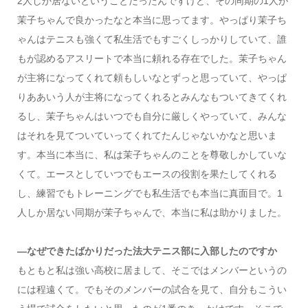
2人しか居ないということだったんですけど、その同期の1人が
茉子ちゃんで良かったなと本当に思ってます。やっぱり茉子ち
ゃんはテニスも強くて私生活でもすごくしっかりしていて、誰
もが認めるアスリートで本当に頼れる存在でした。茉子ちゃん
が主将になってくれて頼もしいなとずっと思っていて、やっぱ
りああいう人が主将になってくれるとみんなもついてきてくれ
るし、茉子ちゃんはいつでも自分に厳しくやっていて、みんな
はそれを見てついていってくれてたんじゃないかなと思いま
す。本当に本当に、私は茉子ちゃんのことを尊敬しかしていな
くて。エースとしていつでもエースの役割を果たしてくれる
し、練習でもトレーニングでも私生活でも本当に真面目で。1
人しか居ない同期が茉子ちゃんで、本当に私は助かりました。
―なぜできたばかりだった法大テニス部に入部したのですか
もともと私は強い高校に居まして、そこではメンバーというの
には程遠くて。でもそのメンバーの試合を見て、自分もこうい