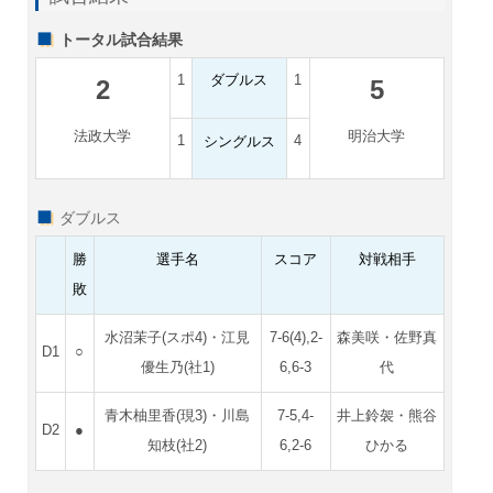
トータル試合結果
1
ダブルス
1
2
5
法政大学
明治大学
1
4
シングルス
ダブルス
勝
選手名
スコア
対戦相手
敗
水沼茉子(スポ4)・江見
7-6(4),2-
森美咲・佐野真
D1
○
優生乃(社1)
6,6-3
代
青木柚里香(現3)・川島
7-5,4-
井上鈴袈・熊谷
D2
●
知枝(社2)
6,2-6
ひかる