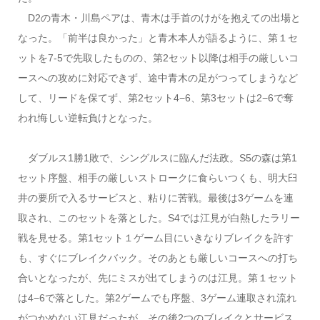
D2の青木・川島ペアは、青木は手首のけがを抱えての出場と
なった。「前半は良かった」と青木本人が語るように、第１セ
ットを7-5で先取したものの、第2セット以降は相手の厳しいコ
ースへの攻めに対応できず、途中青木の足がつってしまうなど
して、リードを保てず、第2セット4−6、第3セットは2−6で奪
われ悔しい逆転負けとなった。
ダブルス1勝1敗で、シングルスに臨んだ法政。S5の森は第1
セット序盤、相手の厳しいストロークに食らいつくも、明大臼
井の要所で入るサービスと、粘りに苦戦。最後は3ゲームを連
取され、このセットを落とした。S4では江見が白熱したラリー
戦を見せる。第1セット１ゲーム目にいきなりブレイクを許す
も、すぐにブレイクバック。そのあとも厳しいコースへの打ち
合いとなったが、先にミスが出てしまうのは江見。第１セット
は4−6で落とした。第2ゲームでも序盤、3ゲーム連取され流れ
がつかめない江見だったが、その後2つのブレイクとサービス