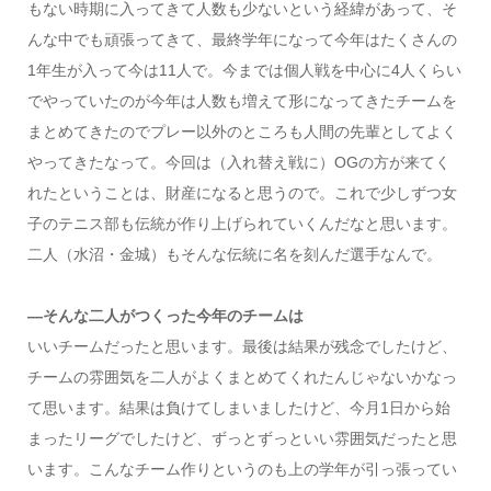
もない時期に入ってきて人数も少ないという経緯があって、そ
んな中でも頑張ってきて、最終学年になって今年はたくさんの
1年生が入って今は11人で。今までは個人戦を中心に4人くらい
でやっていたのが今年は人数も増えて形になってきたチームを
まとめてきたのでプレー以外のところも人間の先輩としてよく
やってきたなって。今回は（入れ替え戦に）OGの方が来てく
れたということは、財産になると思うので。これで少しずつ女
子のテニス部も伝統が作り上げられていくんだなと思います。
二人（水沼・金城）もそんな伝統に名を刻んだ選手なんで。
―そんな二人がつくった今年のチームは
いいチームだったと思います。最後は結果が残念でしたけど、
チームの雰囲気を二人がよくまとめてくれたんじゃないかなっ
て思います。結果は負けてしまいましたけど、今月1日から始
まったリーグでしたけど、ずっとずっといい雰囲気だったと思
います。こんなチーム作りというのも上の学年が引っ張ってい