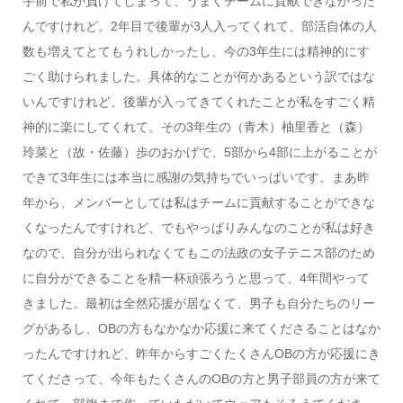
手前で私が負けてしまって、うまくチームに貢献できなかった
んですけれど。2年目で後輩が3人入ってくれて、部活自体の人
数も増えてとてもうれしかったし、今の3年生には精神的にす
ごく助けられました。具体的なことが何かあるという訳ではな
いんですけれど、後輩が入ってきてくれたことが私をすごく精
神的に楽にしてくれて。その3年生の（青木）柚里香と（森）
玲菜と（故・佐藤）歩のおかげで、5部から4部に上がることが
できて3年生には本当に感謝の気持ちでいっぱいです。まあ昨
年から、メンバーとしては私はチームに貢献することができな
くなったんですけれど、でもやっぱりみんなのことが私は好き
なので、自分が出られなくてもこの法政の女子テニス部のため
に自分ができることを精一杯頑張ろうと思って、4年間やって
きました。最初は全然応援が居なくて、男子も自分たちのリー
グがあるし、OBの方もなかなか応援に来てくださることはなか
ったんですけれど、昨年からすごくたくさんOBの方が応援にき
てくださって、今年もたくさんのOBの方と男子部員の方が来て