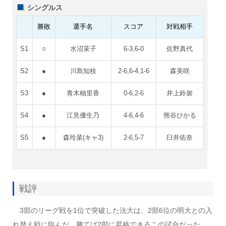
シングルス
勝敗
選手名
スコア
対戦相手
S1
○
水沼茉子
6-3,6-0
佐野真代
S2
●
川島知枝
2-6,6-4,1-6
森美咲
S3
●
青木柚里香
0-6,2-6
井上鈴袈
S4
●
江見優生乃
4-6,4-6
熊谷ひかる
S5
●
森玲菜(キャ3)
2-6,5-7
臼井佑奈
戦評
3部のリーグ戦を1位で突破した法大は、2部6位の明大との入
れ替え戦に臨んだ。勝てば2部に昇格できるこの試合だった