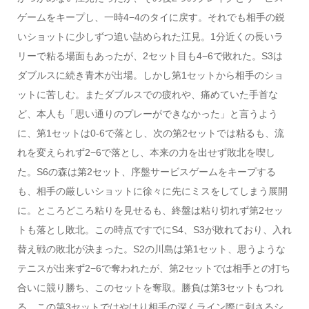
ゲームをキープし、一時4−4のタイに戻す。それでも相手の鋭
いショットに少しずつ追い詰められた江見。1分近くの長いラ
リーで粘る場面もあったが、2セット目も4−6で敗れた。S3は
ダブルスに続き青木が出場。しかし第1セットから相手のショ
ットに苦しむ。またダブルスでの疲れや、痛めていた手首な
ど、本人も「思い通りのプレーができなかった」と言うよう
に、第1セットは0-6で落とし、次の第2セットでは粘るも、流
れを変えられず2−6で落とし、本来の力を出せず敗北を喫し
た。S6の森は第2セット、序盤サービスゲームをキープする
も、相手の厳しいショットに徐々に先にミスをしてしまう展開
に。ところどころ粘りを見せるも、終盤は粘り切れず第2セッ
トも落とし敗北。この時点ですでにS4、S3が敗れており、入れ
替え戦の敗北が決まった。S2の川島は第1セット、思うような
テニスが出来ず2−6で奪われたが、第2セットでは相手との打ち
合いに競り勝ち、このセットを奪取。勝負は第3セットもつれ
る。この第3セットではやはり相手の深くライン際に刺さるシ