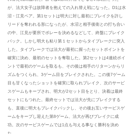
が、法大女子は故障者を抱えての入れ替え戦になった。D1は水
沼・江見ペア。第1セットは明大に対し最初にブレイクを許し
リードを奪われる形になったが、水沼と相手後衛との打ち合い
の中、江見が要所でボレーを決めるなどして、終盤にブレイク
バック。しかし明大も粘り第１セットからタイブレークに突入
した。タイブレークでは法大が最初に握ったセットポイントを
確実に決め、最初のセットを奪取した。第2セットは4連続ポイ
ントで最初のゲームを取るも、その後は相手のリターンからリ
ズムをつくられ、3ゲーム目をブレイクされた。この後7ゲーム
目も甘くなったショットを確実に取られブレイク、次のサービ
スゲームもキープされ、明大が2セット目をとり、決着は最終
セットにもつれた。最終セットでは法大が先にブレイクする
も、直後に明大もブレイクバックし、その後お互いサービスゲ
ームをキープし迎えた第8ゲーム、法大が再びブレイクに成
功。次のサービスゲームでは1点も与える事なく勝利を決め
た。