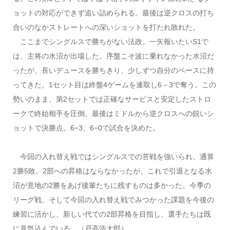
ョットの対応ができず追い詰められる。最後は逆クロスの打ち
合いのなかストレートへの深いショットを打たれ敗れた。
ここまでシングルスで勝ちがない法政。一矢報いたいS1で
は、主将の水沼が出場した。序盤こそ波に乗れなかった水沼だ
ったが、長いデュースを勝ちきり、少しずつ自分のペースに持
ってきた。1セット目は終盤4ゲームを連取し6－3で奪う。この
勢いのまま、第2セットでは正確なサービスと安定したストロ
ークで終始相手を圧倒。最後はミドルから逆クロスへの鋭いシ
ョットで決勝点。6−3、6−0で試合を決めた。
今回の入れ替え戦ではシングルスでの苦戦を強いられ、通算
2勝5敗。2部への昇格はならなかったが、これで引退となる水
沼が意地の2勝をあげ後輩たちに残すものは多かった。今季の
リーグ戦、そして今回の入れ替え戦でみつかった課題を今後の
練習に活かし、新しい代での2部昇格を目指し、選手たちは既
に意気込んでいる。（戸高浩太郎）