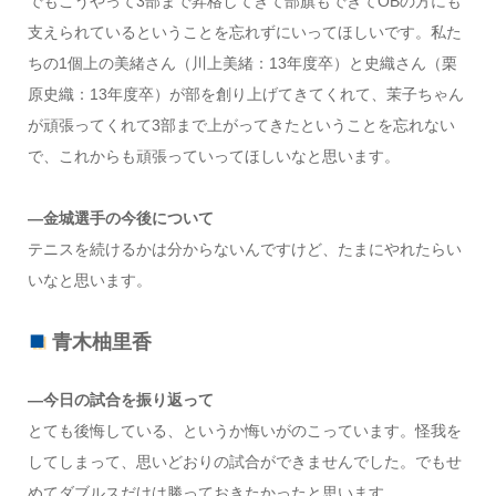
でもこうやって3部まで昇格してきて部旗もできてOBの方にも
支えられているということを忘れずにいってほしいです。私た
ちの1個上の美緒さん（川上美緒：13年度卒）と史織さん（栗
原史織：13年度卒）が部を創り上げてきてくれて、茉子ちゃん
が頑張ってくれて3部まで上がってきたということを忘れない
で、これからも頑張っていってほしいなと思います。
―金城選手の今後について
テニスを続けるかは分からないんですけど、たまにやれたらい
いなと思います。
青木柚里香
―今日の試合を振り返って
とても後悔している、というか悔いがのこっています。怪我を
してしまって、思いどおりの試合ができませんでした。でもせ
めてダブルスだけは勝っておきたかったと思います。