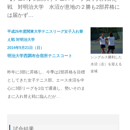
戦 対明治大学 水沼が意地の２勝も2部昇格に
は届かず…
平成26年度関東大学テニスリーグ女子入れ替
え戦 対明治大学
2014年9月21日（日）
明治大学西調布合宿所テニスコート
シングルス勝利した
水沼（左）を迎える
金城
昨年に3部に昇格し、今季は2部昇格を目標
としてきた女子テニス部。エース水沼を中
心に3部リーグを1位で通過し、勢いそのま
まに入れ替え戦に臨んだが…
試合結果