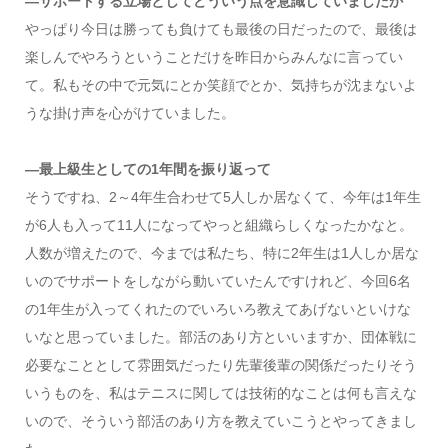
―サポートする立場としてどういう点を意識していましたか
やっぱり今日は勝っても負けても最後の日だったので、最後は
楽しんでやろうということだけを昨日からみんなに言ってい
て。私もその中で元気にとか笑顔でとか、気持ちが沈まないよ
うな掛け声を心がけていました。
―最上級生としての1年間を振り返って
そうですね、2～4年生合わせて5人しか居なくて、今年は1年生
が6人も入って11人になってやっと組織らしくなったかなと。
人数が増えたので、今までは私たち、特に2年生は1人しか居な
いのでサポートをしながら動いていたんですけれど、今回6名
の1年生が入ってくれたのでいろいろ教えてあげないといけな
いなと思っていました。部活のあり方といいますか、団体戦に
必要なこととして雰囲気だったり先輩後輩の関係だったりそう
いうものを、私はテニスに関しては技術的なことは何も言えな
いので、そういう部活のあり方を教えていこうとやってきまし