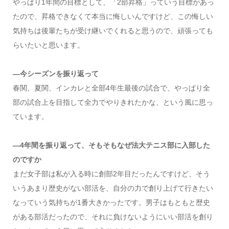
やっぱり1年間の目標として、「2部昇格」っていう目標があっ
たので、昇格できなくて本当に悔しいんですけど、この悔しい
気持ちは後輩たちが受け継いでくれると思うので、頑張っても
らいたいと思います。
―今シーズンを振り返って
春関、夏関、インカレと全部4年生最後の試合で、やっぱり全
部の試合上を目指して全力でやりきれたかな、という風に思っ
ています。
―4年間を振り返って、そもそもなぜ法大テニス部に入部した
のですか
まだ女子部は私が入る時に創部2年目だったんですけど、そう
いうあまり歴史がない部活を、自分の力で創り上げて行きたい
なっていう気持ちが1番大きかったです。男子はもともと歴史
がある部活だったので、それに負けないようにいい部活を創り