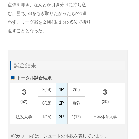
点弾を叩き、なんとか引き分けに持ち込
む。勝ち点3をもぎ取りたかったものの叶
わず。リーグ戦を２勝4敗１分の5位で折り
返すこととなった。
試合結果
トータル試合結果
2(19)
1P
2(9)
3
3
(52)
(30)
0(18)
2P
0(9)
法政大学
1(15)
3P
1(12)
日本体育大学
※(カッコ内)は、シュートの本数を表しています。