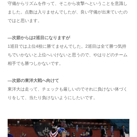
守備からリズムを作って、そこから攻撃へということを意識し
ました。点数は入りませんでしたが、良い守備が出来ていたの
ではと思います。
—次節からは2巡目になりますが
1巡目では上位4校に勝てませんでした。2巡目は全て勝つ気持
ちでいかないと上位へいけないと思うので、やはりどのチーム
相手でも勝つしかないです。
—次節の東洋大戦へ向けて
東洋大は走って、チェックも厳しいのでそれに負けない体づく
りをして、当たり負けないようにしたいです。