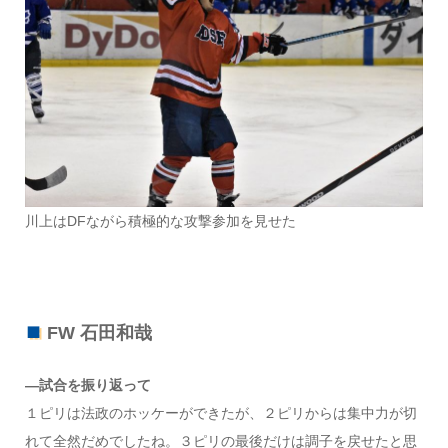
川上はDFながら積極的な攻撃参加を見せた
FW 石田和哉
―試合を振り返って
１ピリは法政のホッケーができたが、２ピリからは集中力が切
れて全然だめでしたね。３ピリの最後だけは調子を戻せたと思