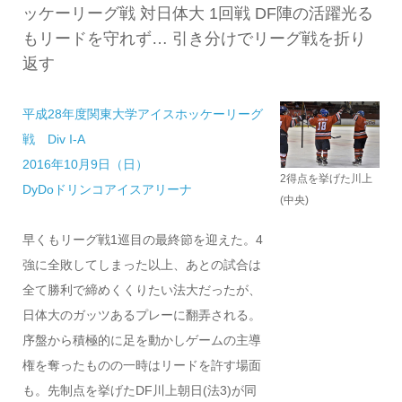
ッケーリーグ戦 対日体大 1回戦 DF陣の活躍光る
もリードを守れず… 引き分けでリーグ戦を折り
返す
平成28年度関東大学アイスホッケーリーグ
戦 Div I-A
2016年10月9日（日）
2得点を挙げた川上
DyDoドリンコアイスアリーナ
(中央)
早くもリーグ戦1巡目の最終節を迎えた。4
強に全敗してしまった以上、あとの試合は
全て勝利で締めくくりたい法大だったが、
日体大のガッツあるプレーに翻弄される。
序盤から積極的に足を動かしゲームの主導
権を奪ったものの一時はリードを許す場面
も。先制点を挙げたDF川上朝日(法3)が同