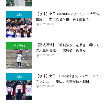
【水泳】女子４×200mフリーリレー大逆転
水泳
優勝！ 女子総合２位、男子総合４...
2026.08.04
【硬式野球】「勝負強さ」を磨き13季ぶり
硬式野球
の天皇杯奪還へ 大島公一監督が...
2026.08.03
【水泳】女子100ｍ背泳ぎでワンツーフィ
水泳
ニッシュ！ 桐山、岡村が個人種目...
2026.08.02