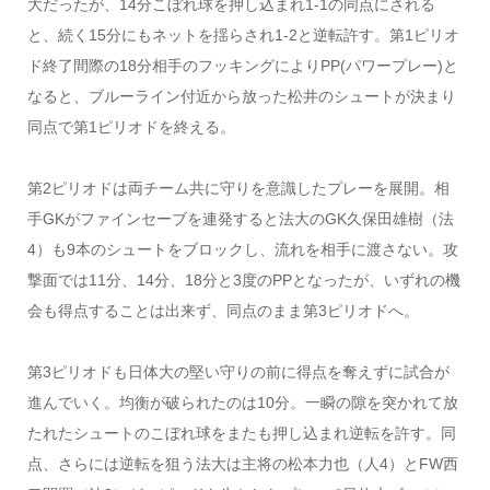
大だったが、14分こぼれ球を押し込まれ1-1の同点にされる
と、続く15分にもネットを揺らされ1-2と逆転許す。第1ピリオ
ド終了間際の18分相手のフッキングによりPP(パワープレー)と
なると、ブルーライン付近から放った松井のシュートが決まり
同点で第1ピリオドを終える。
第2ピリオドは両チーム共に守りを意識したプレーを展開。相
手GKがファインセーブを連発すると法大のGK久保田雄樹（法
4）も9本のシュートをブロックし、流れを相手に渡さない。攻
撃面では11分、14分、18分と3度のPPとなったが、いずれの機
会も得点することは出来ず、同点のまま第3ピリオドへ。
第3ピリオドも日体大の堅い守りの前に得点を奪えずに試合が
進んでいく。均衡が破られたのは10分。一瞬の隙を突かれて放
たれたシュートのこぼれ球をまたも押し込まれ逆転を許す。同
点、さらには逆転を狙う法大は主将の松本力也（人4）とFW西