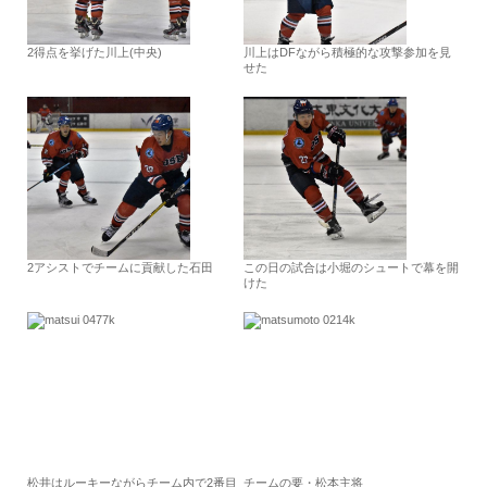
2得点を挙げた川上(中央)
川上はDFながら積極的な攻撃参加を見
せた
2アシストでチームに貢献した石田
この日の試合は小堀のシュートで幕を開
けた
松井はルーキーながらチーム内で2番目
チームの要・松本主将