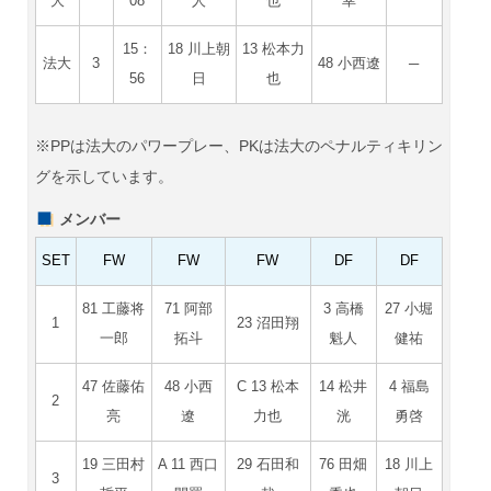
大
08
人
也
幸
15：
18 川上朝
13 松本力
法大
3
48 小西遼
─
56
日
也
※PPは法大のパワープレー、PKは法大のペナルティキリン
グを示しています。
メンバー
SET
FW
FW
FW
DF
DF
81 工藤将
71 阿部
3 高橋
27 小堀
1
23 沼田翔
一郎
拓斗
魁人
健祐
47 佐藤佑
48 小西
C 13 松本
14 松井
4 福島
2
亮
遼
力也
洸
勇啓
19 三田村
A 11 西口
29 石田和
76 田畑
18 川上
3