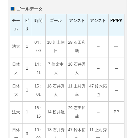
ゴールデータ
チー
ピ
時間
ゴール
アシスト
アシスト
PP/PK
ム
リ
04：
18 川上朝
29 石田和
法大
1
─
―
00
日
哉
日体
14：
7 信楽幸
18 石井秀
1
─
─
大
41
大
人
日体
15：
18 石井秀
11 上村秀
47 鈴木拓
1
─
大
01
人
幸
也
18：
29 石田和
法大
1
14 松井洸
─
PP
15
哉
日体
10：
18 石井秀
47 鈴木拓
11 上村秀
3
─