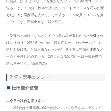
口開羅（法3）がスピードを生かしたプレーで日体大ゴールに
迫る。そして15分。松本の放ったシュートのコースを巧みに変
えた川上が同点弾を決める。その後もチーム全員でゴールを狙
っていくが、逆転出来ずに試合終了。
上位進出へ向けてなんとしてでも勝ち星が欲しかったが引き分
けに終わり、2勝4敗1分で前半戦を終えた。上位チーム相手に
勝利を挙げることは出来なかったが、選手達は守備の連携など
手応えを感じ始めている。2巡目となる次節からは一戦必勝で
勝ち星を狙う。(山崎志馬)
監督・選手コメント
松田圭介監督
―今日の試合を振り返って
ここ2試合は大量得点の試合が続いていて今日もスコアリング