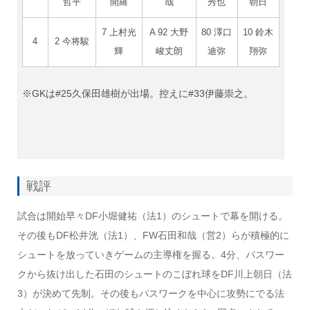
哲平
開羅
哉
秀也
朝日
7 上村光
A 92 大野
80 澤口
10 鈴木
4
2 今将駿
輝
峻丈朗
迪弥
翔弥
※GKは#25久保田雄樹が出場。控えに#33伊藤崇之。
戦評
試合は開始早々DF小堀健祐（法1）のシュートで幕を開ける。
その後もDF松井洸（法1）、FW石田和哉（営2）らが積極的に
シュートを放っていきゲームの主導権を握る。4分、パスワー
クから抜け出した石田のシュートのこぼれ球をDF川上朝日（法
3）が決めて先制。その後もパスワークを中心に攻勢にでる法