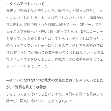
―タイムアウトについて
最後まで諦めるなと伝えました。同点だけど我々は勝たないと
いけない、しかし負けることは許されないというさじ加減が非
常に難しい展開で残された時間は16秒でした。DFゾーンでフ
ェイスオフを取ったらFWに前へ走ってもらう、DFはコーナー
を使ってパックをぐるっと回してもらう、そうすれば自分たち
のほうが早くプレッシャーに行けるので。そしてその時点で残
り10秒ぐらいで頑張って点数を取ってくれればなという目論見
でタイムアウトを取りました。作戦のために選手を休ませて全
員ライトハンドにしました。
―チームになれないのが最大の欠点だとおっしゃっていました
が、1巡目を終えて改善は
まとまってきてはいると思いますね。今日の試合でも最後まで
諦めずに同点に追いつくことができたので。