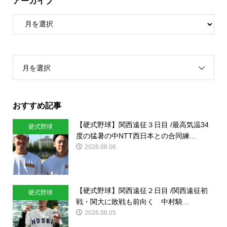
アーカイブ
月を選択
おすすめ記事
【硬式野球】関西遠征３日目 /最高気温34
硬式野球
度の猛暑の中NTT西日本との合同練...
2026.08.06
【硬式野球】関西遠征２日目 /関西遠征初
硬式野球
戦・関大に敗戦も前向く 中村騎...
2026.08.05