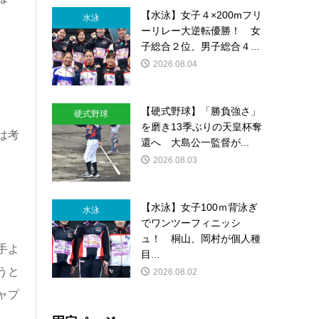
【水泳】女子４×200mフリ
水泳
ーリレー大逆転優勝！ 女
子総合２位、男子総合４...
2026.08.04
【硬式野球】「勝負強さ」
硬式野球
を磨き13季ぶりの天皇杯奪
は考
還へ 大島公一監督が...
2026.08.03
【水泳】女子100ｍ背泳ぎ
水泳
でワンツーフィニッシ
ュ！ 桐山、岡村が個人種
手よ
目...
うと
2026.08.02
ャプ