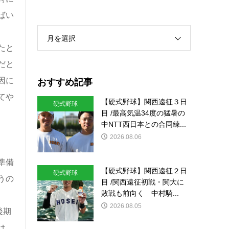
ばい
月を選択
たと
だと
おすすめ記事
因に
てや
【硬式野球】関西遠征３日
硬式野球
目 /最高気温34度の猛暑の
中NTT西日本との合同練...
2026.08.06
準備
【硬式野球】関西遠征２日
硬式野球
うの
目 /関西遠征初戦・関大に
敗戦も前向く 中村騎...
2026.08.05
後期
は