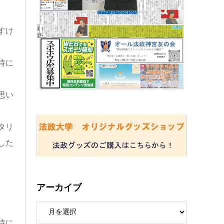
すけ
時に
思い
タリ
した
アーカイブ
時に