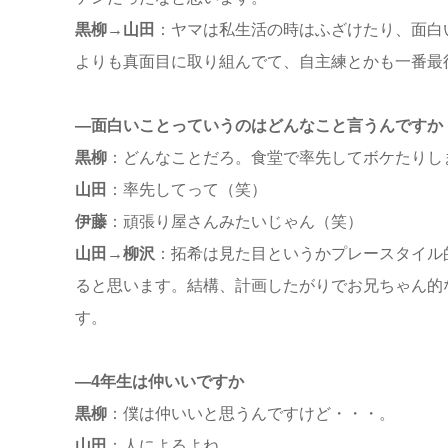
黒柳→山田
：ヤマは私生活の時はふざけたり、面白
よりも真面目に取り組んでて、自主練とかも一番最
—面白いことっていうのはどんなこと言うんですか
黒柳
：どんなことだろ。食堂で率先してボケたりし
山田
：率先してって（笑）
伊藤
：頑張り屋さんみたいじゃん（笑）
山田→柳沢
：拓希は見た目というかプレースタイル
ると思います。結構、計画したがりでお兄ちゃん的
す。
—4年生は仲いいですか
黒柳
：僕は仲いいと思うんですけど・・・。
山田
：人によるよね。