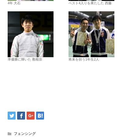
4年 大石
ベスト4入りを果たした 西藤
準優勝に輝いた 敷根崇
将来を担う1年生2人
フェンシング