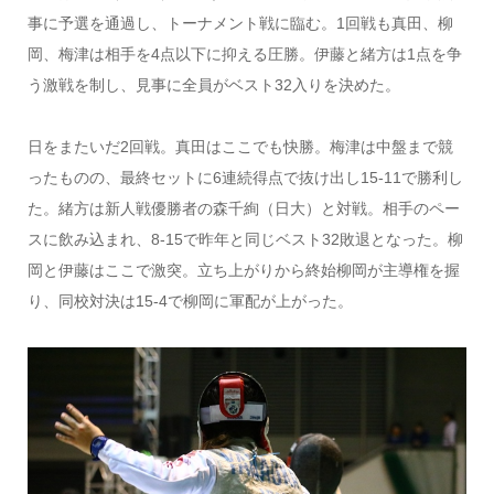
事に予選を通過し、トーナメント戦に臨む。1回戦も真田、柳
岡、梅津は相手を4点以下に抑える圧勝。伊藤と緒方は1点を争
う激戦を制し、見事に全員がベスト32入りを決めた。
日をまたいだ2回戦。真田はここでも快勝。梅津は中盤まで競
ったものの、最終セットに6連続得点で抜け出し15-11で勝利し
た。緒方は新人戦優勝者の森千絢（日大）と対戦。相手のペー
スに飲み込まれ、8-15で昨年と同じベスト32敗退となった。柳
岡と伊藤はここで激突。立ち上がりから終始柳岡が主導権を握
り、同校対決は15-4で柳岡に軍配が上がった。