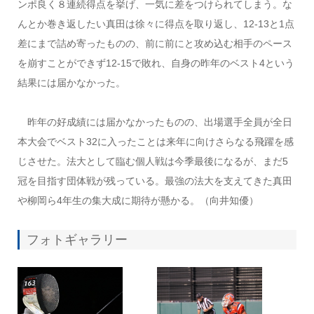
ンポ良く８連続得点を挙げ、一気に差をつけられてしまう。な
んとか巻き返したい真田は徐々に得点を取り返し、12-13と1点
差にまで詰め寄ったものの、前に前にと攻め込む相手のペース
を崩すことができず12-15で敗れ、自身の昨年のベスト4という
結果には届かなかった。
昨年の好成績には届かなかったものの、出場選手全員が全日
本大会でベスト32に入ったことは来年に向けさらなる飛躍を感
じさせた。法大として臨む個人戦は今季最後になるが、まだ5
冠を目指す団体戦が残っている。最強の法大を支えてきた真田
や柳岡ら4年生の集大成に期待が懸かる。（向井知優）
フォトギャラリー