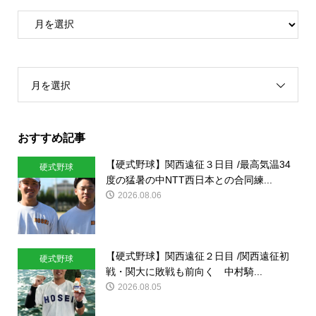
月を選択
おすすめ記事
【硬式野球】関西遠征３日目 /最高気温34
硬式野球
度の猛暑の中NTT西日本との合同練...
2026.08.06
【硬式野球】関西遠征２日目 /関西遠征初
硬式野球
戦・関大に敗戦も前向く 中村騎...
2026.08.05