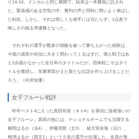
り14-14。インカレと同じ展開で、結末は一本勝負に託され
た。緊張感のある空気の中、審判の声と同時に勢いよく伸ばし
た剣先。しかし、それは惜しくも相手には当たらず、1点差で
悔しさの残る準優勝となった。
それぞれの選手が数多の強敵を破って勝ち上がった経験は、
今後の成長や自信に大きく関わってくるはずだ。個人戦ではあ
と1歩届かなかった全日本のタイトルだが、団体戦こそはタイ
トルを獲得し、常勝軍団がまた新たな伝説を作り上げることだ
ろう。（向井知優）
女子フルーレ戦評
昨年ベスト4に入った真田玲菜（キャ4）を筆頭に強者揃いの
女子フルーレ。真田の他には、ナショナルチームでも活躍する
柳岡はるか（法4）、伊藤理那（文3）、緒方実奈海（法2）、
梅津はるか（国文1）という５名の選手が出場した。全員が無