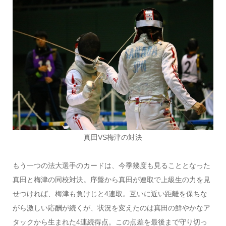
真田VS梅津の対決
もう一つの法大選手のカードは、今季幾度も見ることとなった
真田と梅津の同校対決。序盤から真田が連取で上級生の力を見
せつければ、梅津も負けじと4連取。互いに近い距離を保ちな
がら激しい応酬が続くが、状況を変えたのは真田の鮮やかなア
タックから生まれた4連続得点。この点差を最後まで守り切っ