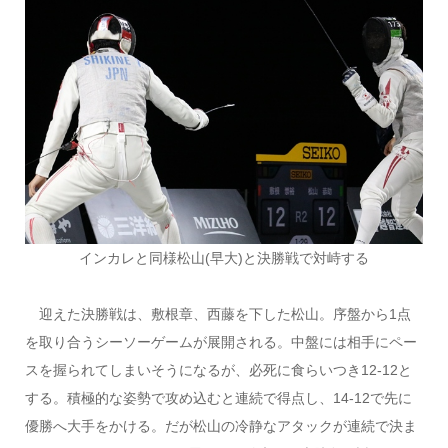
インカレと同様松山(早大)と決勝戦で対峙する
迎えた決勝戦は、敷根章、西藤を下した松山。序盤から1点
を取り合うシーソーゲームが展開される。中盤には相手にペー
スを握られてしまいそうになるが、必死に食らいつき12-12と
する。積極的な姿勢で攻め込むと連続で得点し、14-12で先に
優勝へ大手をかける。だが松山の冷静なアタックが連続で決ま