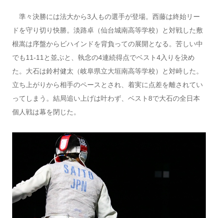
準々決勝には法大から3人もの選手が登場。西藤は終始リー
ドを守り切り快勝。淡路卓（仙台城南高等学校）と対戦した敷
根嵩は序盤からビハインドを背負っての展開となる。苦しい中
でも11-11と並ぶと、執念の4連続得点でベスト4入りを決め
た。大石は鈴村健太（岐阜県立大垣南高等学校）と対峙した。
立ち上がりから相手のペースとされ、着実に点差を離されてい
ってしまう。結局追い上げは叶わず、ベスト8で大石の全日本
個人戦は幕を閉じた。