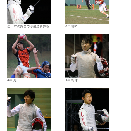
全日本の舞台で準優勝を飾る
4年 柳岡
4年 真田
1年 梅津