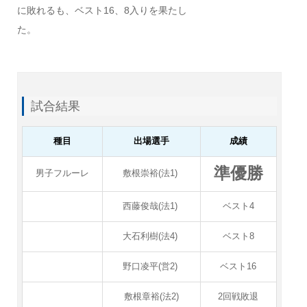
に敗れるも、ベスト16、8入りを果たし
た。
試合結果
種目
出場選手
成績
準優勝
男子フルーレ
敷根崇裕(法1)
西藤俊哉(法1)
ベスト4
大石利樹(法4)
ベスト8
野口凌平(営2)
ベスト16
敷根章裕(法2)
2回戦敗退