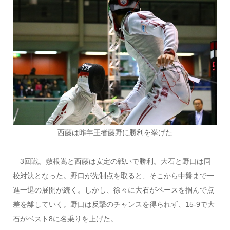
西藤は昨年王者藤野に勝利を挙げた
3回戦。敷根嵩と西藤は安定の戦いで勝利。大石と野口は同
校対決となった。野口が先制点を取ると、そこから中盤まで一
進一退の展開が続く。しかし、徐々に大石がペースを掴んで点
差を離していく。野口は反撃のチャンスを得られず、15-9で大
石がベスト8に名乗りを上げた。