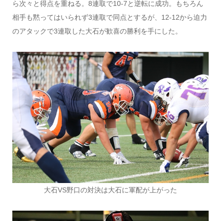
ら次々と得点を重ねる。8連取で10-7と逆転に成功。もちろん
相手も黙ってはいられず3連取で同点とするが、12-12から迫力
のアタックで3連取した大石が歓喜の勝利を手にした。
大石VS野口の対決は大石に軍配が上がった