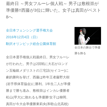
最終日 ～男女フルーレ個人戦～ 男子は敷根崇が
準優勝!!西藤が3位に輝いた。女子は真田がベスト
8へ
全日本フェンシング選手権大会
2016年12月4日（日）
駒沢オリンピック総合公園体育館
全日本の舞台で準優
勝を飾る
全日本選手権個人戦最終日。男女フルーレ
が行われた。男子は2回戦に大石がロンド
ン五輪銀メダリストの三宅諒(セイコー)に
劇的勝利を挙げ、西藤は昨年王者藤野大樹
(岩手県体育協会)に勝利。1年生二人が準優
勝まで勝ち進み、敷根崇はインカレ優勝者
松山(早大)に敗れるも準優勝!女子は柳岡、
真田が今大会準優勝東莉央(和歌山北高校)