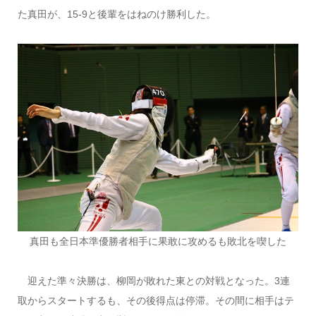
た真田が、15-9と後輩をはねのけ勝利した。
真田も全日本準優勝者相手に果敢に攻めるも敗北を喫した
迎えた準々決勝は、柳岡が敗れた東との対戦となった。3連
取からスタートするも、その後得点は停滞。その間に相手はテ