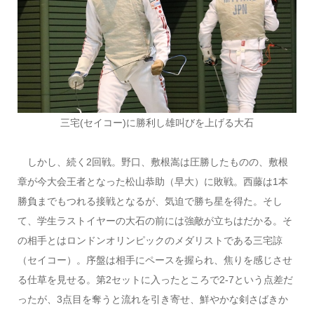
三宅(セイコー)に勝利し雄叫びを上げる大石
しかし、続く2回戦。野口、敷根嵩は圧勝したものの、敷根
章が今大会王者となった松山恭助（早大）に敗戦。西藤は1本
勝負までもつれる接戦となるが、気迫で勝ち星を得た。そし
て、学生ラストイヤーの大石の前には強敵が立ちはだかる。そ
の相手とはロンドンオリンピックのメダリストである三宅諒
（セイコー）。序盤は相手にペースを握られ、焦りを感じさせ
る仕草を見せる。第2セットに入ったところで2-7という点差だ
ったが、3点目を奪うと流れを引き寄せ、鮮やかな剣さばきか