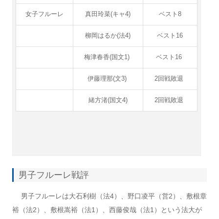
女子フルーレ
真田玲菜(キャ4)
ベスト8
柳岡はるか(法4)
ベスト16
梅津春香(国文1)
ベスト16
伊藤理那(文3)
2回戦敗退
緒方渚(国文4)
2回戦敗退
男子フルーレ戦評
男子フルーレは大石利樹（法4）、野口凌平（営2）、敷根章
裕（法2）、敷根嵩裕（法1）、西藤俊哉（法1）という法大が