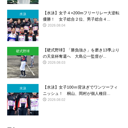
【水泳】女子４×200mフリーリレー大逆転
水泳
優勝！ 女子総合２位、男子総合４...
2026.08.04
【硬式野球】「勝負強さ」を磨き13季ぶり
硬式野球
の天皇杯奪還へ 大島公一監督が...
2026.08.03
【水泳】女子100ｍ背泳ぎでワンツーフィ
水泳
ニッシュ！ 桐山、岡村が個人種目...
2026.08.02