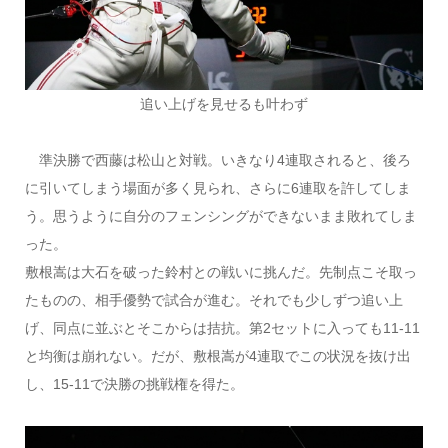
追い上げを見せるも叶わず
準決勝で西藤は松山と対戦。いきなり4連取されると、後ろ
に引いてしまう場面が多く見られ、さらに6連取を許してしま
う。思うように自分のフェンシングができないまま敗れてしま
った。
敷根嵩は大石を破った鈴村との戦いに挑んだ。先制点こそ取っ
たものの、相手優勢で試合が進む。それでも少しずつ追い上
げ、同点に並ぶとそこからは拮抗。第2セットに入っても11-11
と均衡は崩れない。だが、敷根嵩が4連取でこの状況を抜け出
し、15-11で決勝の挑戦権を得た。