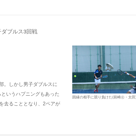
ダブルス3回戦
ス部。しかし男子ダブルスに
るというハプニングもあった
因縁の相手に競り負けた(前崎㊧・太田
を去ることとなり、2ペアが