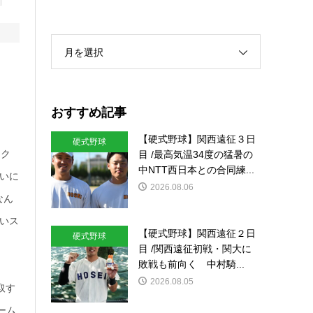
月を選択
おすすめ記事
【硬式野球】関西遠征３日
硬式野球
目 /最高気温34度の猛暑の
イク
中NTT西日本との合同練...
いに
2026.08.06
なん
いス
【硬式野球】関西遠征２日
硬式野球
目 /関西遠征初戦・関大に
敗戦も前向く 中村騎...
2026.08.05
取す
ーム