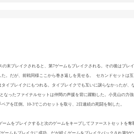
ュースの末ブレイクされると、第7ゲームもブレイクされる。その後はブレ
した。だが、前戦同様ここから巻き返しを見せる。 セカンドセットは互
はタイブレイクにもつれる。タイブレイクでも互いに譲らなかったが、
クとなったファイナルセットは仲間の声援を背に躍動した。小見山の力強
ペアを圧倒。10-3でこのセットを取り、2日連続の死闘を制した。
も第9ゲームをブレイクすると次のゲームをキープしてファーストセットを奪
7ゲームもブレイクに成功。だが続くゲームをブレイクバックされ第9ゲ