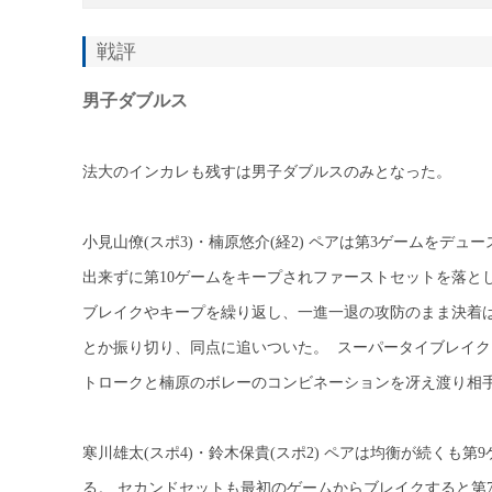
戦評
男子ダブルス
法大のインカレも残すは男子ダブルスのみとなった。
小見山僚(スポ3)・楠原悠介(経2) ペアは第3ゲームをデ
出来ずに第10ゲームをキープされファーストセットを落と
ブレイクやキープを繰り返し、一進一退の攻防のまま決着
とか振り切り、同点に追いついた。 スーパータイブレイ
トロークと楠原のボレーのコンビネーションを冴え渡り相手
寒川雄太(スポ4)・鈴木保貴(スポ2) ペアは均衡が続く
る。 セカンドセットも最初のゲームからブレイクすると第