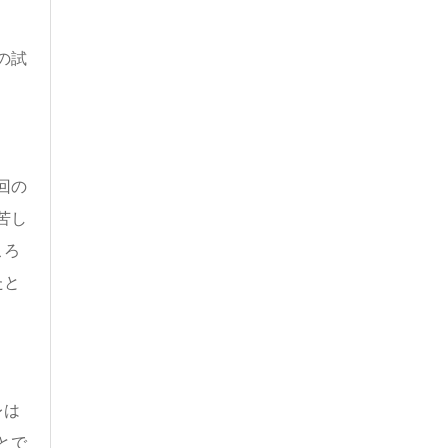
の試
回の
苦し
ころ
たと
レは
とで