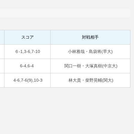
スコア
対戦相手
６-1,3-6,7-10
小林雅哉・島袋将(早大)
6-4,6-4
関口一樹・大塚真樹(中京大)
4-6,7-6(9),10-3
林大貴・柴野晃輔(関大)