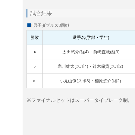
試合結果
男子ダブルス3回戦
勝敗
選手名(学部・学年)
●
太田悠介(経4)・前崎直哉(経3)
○
寒川雄太(スポ4)・鈴木保貴(スポ2)
○
小見山僚(スポ3)・楠原悠介(経2)
※ファイナルセットはスーパータイブレーク制。