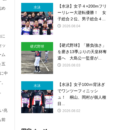
【水泳】女子４×200mフリ
水泳
沈め
ーリレー大逆転優勝！ 女
子総合２位、男子総合４...
2026.08.04
位に
【硬式野球】「勝負強さ」
セッ
硬式野球
を磨き13季ぶりの天皇杯奪
ーム
還へ 大島公一監督が...
を五
2026.08.03
に中
す。
【水泳】女子100ｍ背泳ぎ
水泳
でワンツーフィニッシ
た。
ュ！ 桐山、岡村が個人種
目...
い兆
2026.08.02
も前