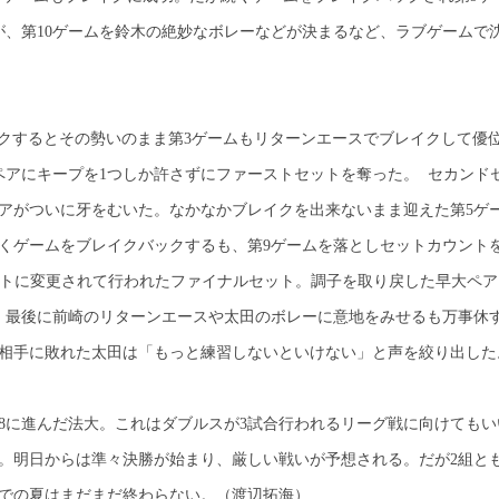
、第10ゲームを鈴木の絶妙なボレーなどが決まるなど、ラブゲームで
レイクするとその勢いのまま第3ゲームもリターンエースでブレイクして優
アにキープを1つしか許さずにファーストセットを奪った。 セカンド
アがついに牙をむいた。なかなかブレイクを出来ないまま迎えた第5ゲ
くゲームをブレイクバックするも、第9ゲームを落としセットカウント
ートに変更されて行われたファイナルセット。調子を取り戻した早大ペア
。最後に前崎のリターンエースや太田のボレーに意地をみせるも万事休
早大相手に敗れた太田は「もっと練習しないといけない」と声を絞り出し
ト8に進んだ法大。これはダブルスが3試合行われるリーグ戦に向けてもい
。明日からは準々決勝が始まり、厳しい戦いが予想される。だが2組と
阜での夏はまだまだ終わらない。（渡辺拓海）