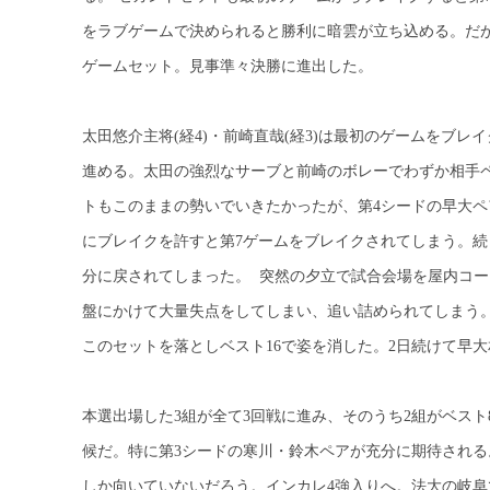
をラブゲームで決められると勝利に暗雲が立ち込める。だが
ゲームセット。見事準々決勝に進出した。
太田悠介主将(経4)・前崎直哉(経3)は最初のゲームをブ
進める。太田の強烈なサーブと前崎のボレーでわずか相手ペ
トもこのままの勢いでいきたかったが、第4シードの早大ペ
にブレイクを許すと第7ゲームをブレイクされてしまう。続
分に戻されてしまった。 突然の夕立で試合会場を屋内コ
盤にかけて大量失点をしてしまい、追い詰められてしまう
このセットを落としベスト16で姿を消した。2日続けて
本選出場した3組が全て3回戦に進み、そのうち2組がベス
候だ。特に第3シードの寒川・鈴木ペアが充分に期待される
しか向いていないだろう。インカレ4強入りへ。法大の岐