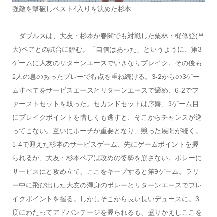
強敵を撃破しベスト4入りを決めた杉本
ダブルスは、大友・杉本が春関でも対戦した栗林・梶修登(早
大)ペアとの試合に臨む。「自信はあった」というように、第3
ゲームに大友のリターンエースでいきなりブレイク。その後も
2人の息のあったプレーで得点を重ね続ける。3-2からの3ゲー
ムすべてをサービスエースとリターンエースで締め、6-2でフ
ァーストセットを取った。セカンドセットは序盤、3ゲーム目
にブレイクポイントを惜しくも逃すと、そこからチャンスが巡
ってこない。互いにポーチが重要となり、競った展開が続く。
3-4で迎えた杉本のサービスゲーム、先にゲームポイントを握
られるが、大友・杉本ペアは攻めの姿勢を崩さない。ボレーに
サービスにと攻め立て、ここをキープすると第9ゲーム。ラリ
ー中に飛び出した大友の渾身のボレーとリターンエースでブレ
イクポイントを握る。しかしそこから長い長いデュースに。3
度にわたってアドバンテージを握られるも、盛りかえしここを