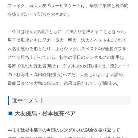
ブレイク。続く大友のサービスゲームは、最後に栗林と梶の間
を抜くボレーで試合をおさめた。
今日は臨んだ2試合ともに、4強入りを決めることとなった。
男子は単複ともに早大・慶大・明大・法大がベスト4にそれぞ
れ名を連ねる形となり、またシングルスベスト4が全員ダブル
スでも勝ち上がっている。杉本の明日のシングルスの相手は、
春関で敗れた諱五貴(明大)、ダブルスの対戦相手は、第2シード
の上杉海斗・高田航輝(慶大)ペアだ。大会もいよいよ大詰め、
最終日まで法大勢は残るか、結果は果たして。(須藤未来)
選手コメント
大友優馬・杉本椋亮ペア
―まずは杉本選手の今日のシングルスの試合を振り返って