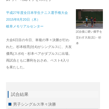
平成27年度全日本学生テニス選手権大会
2015年8月20日（木）
岐阜メモリアルセンター
試合後に硬い握手を
交わす大友(左)・杉
大会6日目の今日、単複の準々決勝が行わ
本
れた。杉本椋亮(社4)がシングルスに、大友
優馬(スポ4)・杉本ペアがダブルスに出場。
両試合ともに勝利をおさめ、ベスト4入り
を果たした。
試合結果
男子シングルス準々決勝