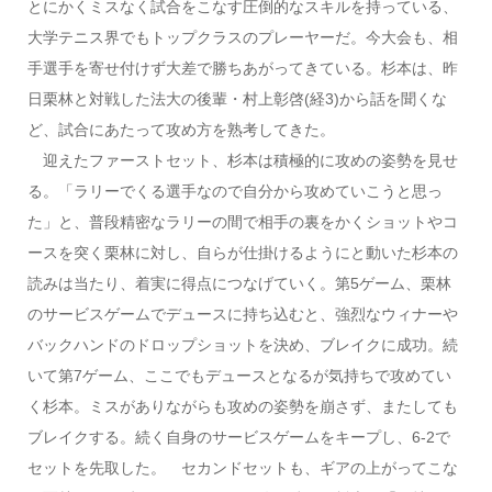
とにかくミスなく試合をこなす圧倒的なスキルを持っている、
大学テニス界でもトップクラスのプレーヤーだ。今大会も、相
手選手を寄せ付けず大差で勝ちあがってきている。杉本は、昨
日栗林と対戦した法大の後輩・村上彰啓(経3)から話を聞くな
ど、試合にあたって攻め方を熟考してきた。
迎えたファーストセット、杉本は積極的に攻めの姿勢を見せ
る。「ラリーでくる選手なので自分から攻めていこうと思っ
た」と、普段精密なラリーの間で相手の裏をかくショットやコ
ースを突く栗林に対し、自らが仕掛けるようにと動いた杉本の
読みは当たり、着実に得点につなげていく。第5ゲーム、栗林
のサービスゲームでデュースに持ち込むと、強烈なウィナーや
バックハンドのドロップショットを決め、ブレイクに成功。続
いて第7ゲーム、ここでもデュースとなるが気持ちで攻めてい
く杉本。ミスがありながらも攻めの姿勢を崩さず、またしても
ブレイクする。続く自身のサービスゲームをキープし、6-2で
セットを先取した。 セカンドセットも、ギアの上がってこな