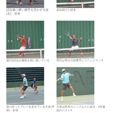
試合後に硬い握手を交わす大友
攻め続けた杉本
(左)・杉本
連日2試合の激戦を戦い抜いている
明日は明大の諱選手にリベンジマッチ
息の合ったプレーを見せている大友(手
大友は昨年のシングルスに続き、2年連
前)・杉本
続のベスト4