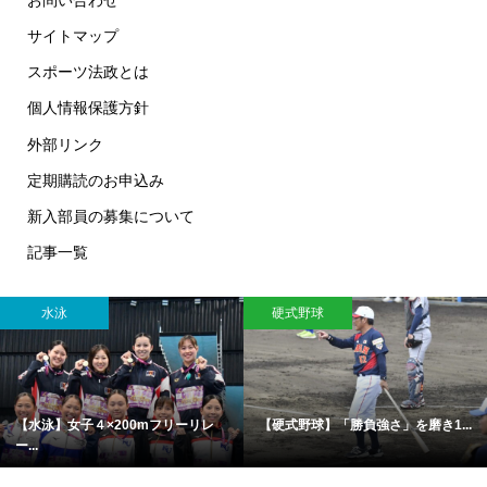
サイトマップ
スポーツ法政とは
個人情報保護方針
外部リンク
定期購読のお申込み
新入部員の募集について
記事一覧
水泳
硬式野球
【水泳】女子４×200mフリーリレ
【硬式野球】「勝負強さ」を磨き1...
ー...