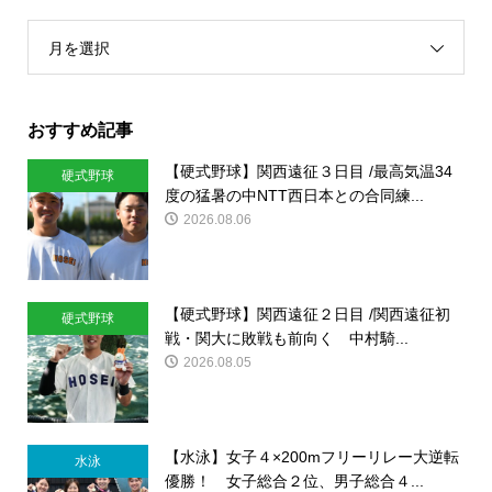
月を選択
おすすめ記事
【硬式野球】関西遠征３日目 /最高気温34
硬式野球
度の猛暑の中NTT西日本との合同練...
2026.08.06
【硬式野球】関西遠征２日目 /関西遠征初
硬式野球
戦・関大に敗戦も前向く 中村騎...
2026.08.05
【水泳】女子４×200mフリーリレー大逆転
水泳
優勝！ 女子総合２位、男子総合４...