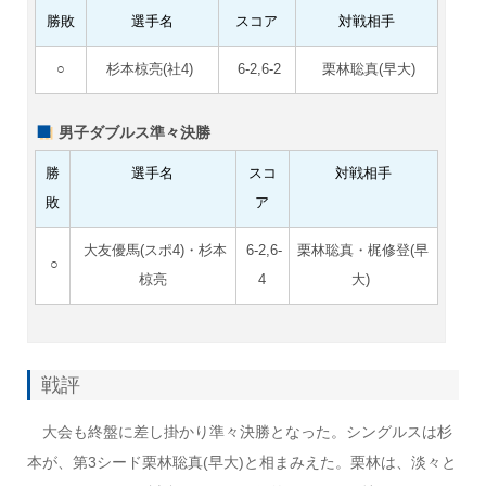
勝敗
選手名
スコア
対戦相手
○
杉本椋亮(社4)
6-2,6-2
栗林聡真(早大)
男子ダブルス準々決勝
勝
選手名
スコ
対戦相手
敗
ア
大友優馬(スポ4)・杉本
6-2,6-
栗林聡真・梶修登(早
○
椋亮
4
大)
戦評
大会も終盤に差し掛かり準々決勝となった。シングルスは杉
本が、第3シード栗林聡真(早大)と相まみえた。栗林は、淡々と