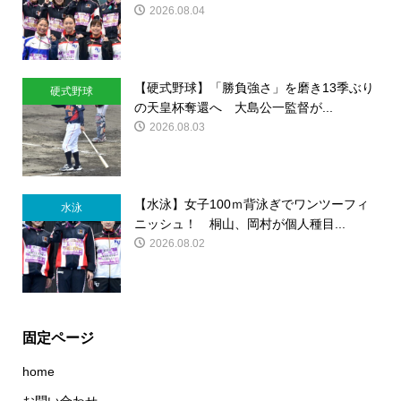
2026.08.04
【硬式野球】「勝負強さ」を磨き13季ぶり
硬式野球
の天皇杯奪還へ 大島公一監督が...
2026.08.03
【水泳】女子100ｍ背泳ぎでワンツーフィ
水泳
ニッシュ！ 桐山、岡村が個人種目...
2026.08.02
固定ページ
home
お問い合わせ