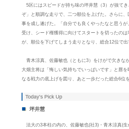
5区にはスピードが持ち味の坪井慧（3）が抜てき
ぞ」と順調な走りで、二つ順位を上げた。さらに、
事を成し遂げた。「自分でも良くやったなと思うが
受け、シード権獲得に向けてスタートを切ったのは増
が、順位を下げてしまう走りとなり、総合12位で
青木涼真、佐藤敏也（ともに3）をけがで欠きなが
大畑主将は「悔しい気持ちでいっぱいです」と唇を
なる戦力の底上げを図り、あと一歩だった総合6位
Today’s Pick Up
坪井慧
法大の3本柱の内の、佐藤敏也(社3)・青木涼真(