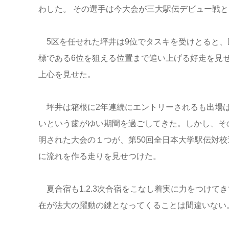
わした。 その選手は今大会が三大駅伝デビュー戦とな
5区を任せれた坪井は9位でタスキを受けとると、区
標である6位を狙える位置まで追い上げる好走を見
上心を見せた。
坪井は箱根に2年連続にエントリーされるも出場は
いという歯がゆい期間を過ごしてきた。しかし、そ
明された大会の１つが、第50回全日本大学駅伝対
に流れを作る走りを見せつけた。
夏合宿も1.2.3次合宿をこなし着実に力をつけて
在が法大の躍動の鍵となってくることは間違いない。