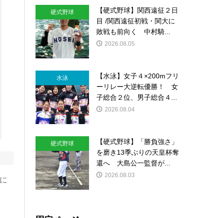
【硬式野球】関西遠征２日
硬式野球
目 /関西遠征初戦・関大に
敗戦も前向く 中村騎...
2026.08.05
【水泳】女子４×200mフリ
水泳
ーリレー大逆転優勝！ 女
子総合２位、男子総合４...
2026.08.04
【硬式野球】「勝負強さ」
硬式野球
を磨き13季ぶりの天皇杯奪
還へ 大島公一監督が...
2026.08.03
に