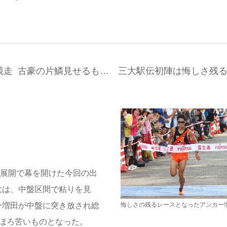
競走 古豪の片鱗見せるも… 三大駅伝初陣は悔しさ残る
展開で幕を開けた今回の出
大は、中盤区間で粘りを見
ー増田が中盤に突き放され総
悔しさの残るレースとなったアンカー
やほろ苦いものとなった。