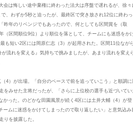
大会は悔しい途中棄権に終わった法大は序盤で遅れるが、徐々
で、わずか5秒と迫ったが、最終区で突き放され12位に終わっ
。「昨年のリベンジでもあったので、何としても区間賞を（取
前年（区間順位9位）より順位を落として、チームにも迷惑をか
と最も短い2区には岡原仁志（3）が起用された。区間11位なが
自分が流れを変える』気持ちで挑みましたが、あまり流れを変え
。
（4）が出場。「自分のペースで前を追っていこう」と順調に
好走をみせた主将だったが、「さらに上位校の選手も近づいてい
なかった。のどかな田園風景が続く4区には土井大輔（4）が登
チームに迷惑をかけてしまったので取り返したい」と意気込み
た走りを披露した。