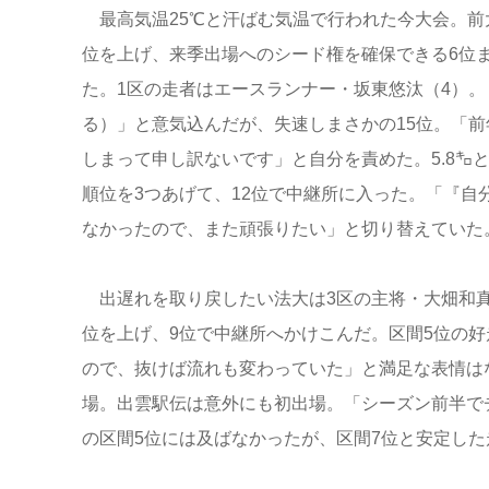
最高気温25℃と汗ばむ気温で行われた今大会。前
位を上げ、来季出場へのシード権を確保できる6位ま
た。1区の走者はエースランナー・坂東悠汰（4）
る）」と意気込んだが、失速しまさかの15位。「
しまって申し訳ないです」と自分を責めた。5.8㌔
順位を3つあげて、12位で中継所に入った。「『
なかったので、また頑張りたい」と切り替えていた
出遅れを取り戻したい法大は3区の主将・大畑和真
位を上げ、9位で中継所へかけこんだ。区間5位の
ので、抜けば流れも変わっていた」と満足な表情は
場。出雲駅伝は意外にも初出場。「シーズン前半で
の区間5位には及ばなかったが、区間7位と安定し