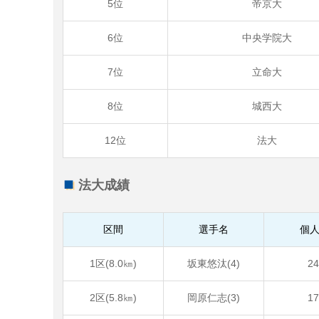
5位
帝京大
6位
中央学院大
7位
立命大
8位
城西大
12位
法大
法大成績
区間
選手名
個人
1区(8.0㎞)
坂東悠汰(4)
2
2区(5.8㎞)
岡原仁志(3)
1