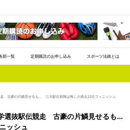
各部一覧
定期購読のお申し込み
スポーツ法政とは
競走 古豪の片鱗見せるも… 三大駅伝初陣は悔しさ残る12位フィニッシュ
大学選抜駅伝競走 古豪の片鱗見せるも…
ィニッシュ