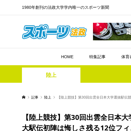
1980年創刊の法政大学学内唯一のスポーツ新聞
HOME
特集記事
体育
陸上
記事
陸上
【陸上競技】第30回出雲全日本大学選抜駅伝
【陸上競技】第30回出雲全日本
大駅伝初陣は悔しさ残る12位フ