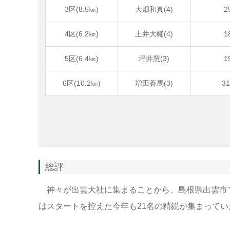
3区(8.5㎞)
大畑和真(4)
2
4区(6.2㎞)
土井大輔(4)
1
5区(6.4㎞)
坪井慧(3)
1
6区(10.2㎞)
増田蒼馬(3)
3
総評
神々が出雲大社に集まることから、島根県出雲市で
はスタートを控えた今年も21名の精鋭が集まってい