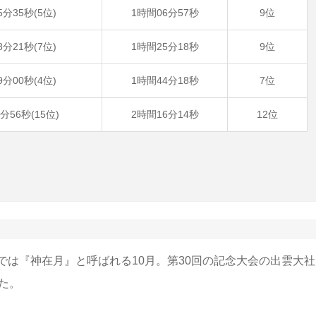
5分35秒(5位)
1時間06分57秒
9位
8分21秒(7位)
1時間25分18秒
9位
9分00秒(4位)
1時間44分18秒
7位
1分56秒(15位)
2時間16分14秒
12位
は『神在月』と呼ばれる10月。第30回の記念大会の出雲大社
た。