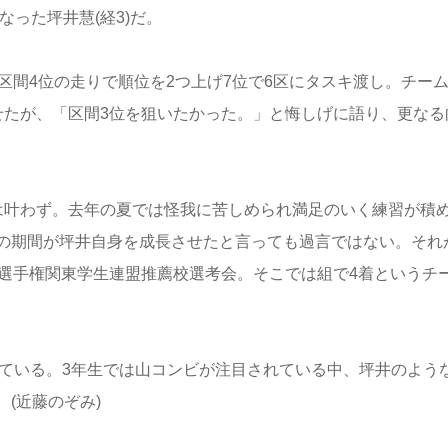
った坪井慧(経3)だ。
間4位の走りで順位を2つ上げ7位で6区にタスキ渡し。チー
せたが、「区間3位を狙いたかった。」と悔しげに語り、更なる
叶わず。去年の夏では怪我に苦しめられ満足のいく練習が積
の期間が坪井自身を成長させたと言っても過言ではない。それ
校選手権関東学生連盟推薦校選考会。そこでは組で4着というチ
きている。3年生では山コンビが注目されている中、坪井のよう
(近藤のぞみ)