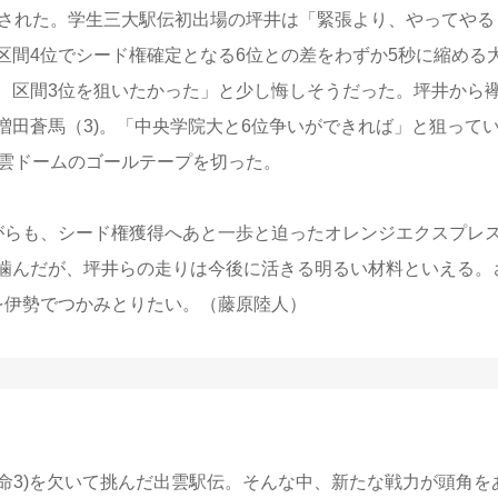
された。学生三大駅伝初出場の坪井は「緊張より、やってやる
区間4位でシード権確定となる6位との差をわずか5秒に縮める
、区間3位を狙いたかった」と少し悔しそうだった。坪井から
田蒼馬（3)。「中央学院大と6位争いができれば」と狙って
出雲ドームのゴールテープを切った。
らも、シード権獲得へあと一歩と迫ったオレンジエクスプレ
噛んだが、坪井らの走りは今後に活きる明るい材料といえる。
を伊勢でつかみとりたい。（藤原陸人）
生命3)を欠いて挑んだ出雲駅伝。そんな中、新たな戦力が頭角を