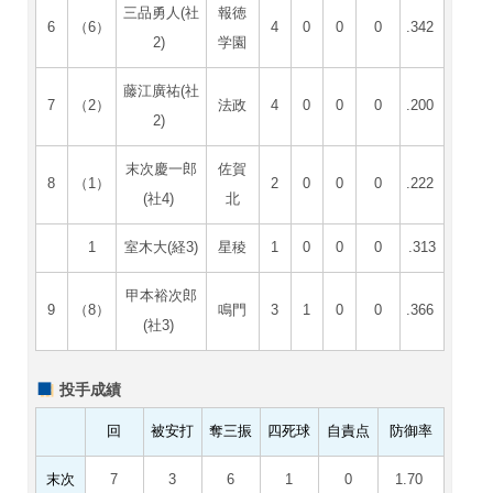
三品勇人(社
報徳
6
（6）
4
0
0
0
.342
2)
学園
藤江廣祐(社
7
（2）
法政
4
0
0
0
.200
2)
末次慶一郎
佐賀
8
（1）
2
0
0
0
.222
(社4)
北
1
室木大(経3)
星稜
1
0
0
0
.313
甲本裕次郎
9
（8）
鳴門
3
1
0
0
.366
(社3)
投手成績
回
被安打
奪三振
四死球
自責点
防御率
末次
7
3
6
1
0
1.70