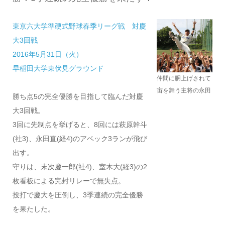
東京六大学準硬式野球春季リーグ戦 対慶
大3回戦
2016年5月31日（火）
早稲田大学東伏見グラウンド
仲間に胴上げされて
宙を舞う主将の永田
勝ち点5の完全優勝を目指して臨んだ対慶
大3回戦。
3回に先制点を挙げると、8回には萩原幹斗
(社3)、永田直(経4)のアベック3ランが飛び
出す。
守りは、末次慶一郎(社4)、室木大(経3)の2
枚看板による完封リレーで無失点。
投打で慶大を圧倒し、3季連続の完全優勝
を果たした。