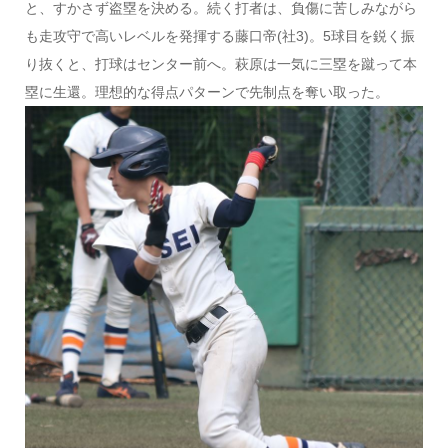
と、すかさず盗塁を決める。続く打者は、負傷に苦しみながら
も走攻守で高いレベルを発揮する藤口帝(社3)。5球目を鋭く振
り抜くと、打球はセンター前へ。萩原は一気に三塁を蹴って本
塁に生還。理想的な得点パターンで先制点を奪い取った。