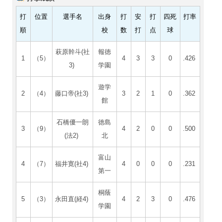
打
位置
選手名
出身
打
安
打
四死
打率
順
校
数
打
点
球
萩原幹斗(社
報徳
1
（5）
4
3
3
0
.426
3)
学園
遊学
2
（4）
藤口帝(社3)
3
2
1
0
.362
館
石橋優一朗
徳島
3
（9）
4
2
0
0
.500
(法2)
北
富山
4
（7）
福井寛(社4)
4
0
0
0
.231
第一
桐蔭
5
（3）
永田直(経4)
4
2
3
0
.476
学園