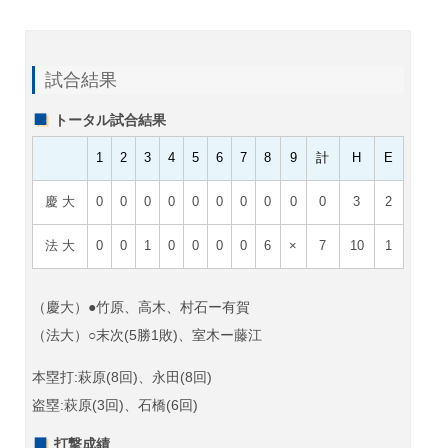
試合結果
トータル試合結果
1
2
3
4
5
6
7
8
9
計
H
E
慶 大
0
0
0
0
0
0
0
0
0
0
3
2
法 大
0
0
1
0
0
0
0
6
×
7
10
1
（慶大）●竹原、高木、村石
ー有賀
（法大）○末次(5勝1敗)、室木
ー藤江
本塁打:萩原(8回)、永田(8回)
盗塁:萩原(3回)、石橋(6回)
打撃成績