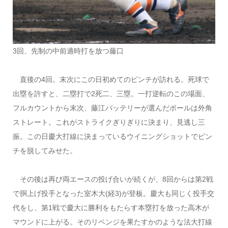
3回、先制の中前適時打を放つ藤口
直後の4回。末次にこの日初めてのピンチが訪れる。死球で
出塁を許すと、二塁打で2死二、三塁。一打逆転のこの場面、
フルカウントから末次、藤江バッテリーが選んだボールは外角
ストレート。これがストライクぎりぎりに決まり、見逃し三
振。この日慶大打線に決まっているウイニングショットでピン
チを脱してみせた。
その後は再び両エースの投げ合いが続くが、8回からは第2戦
で胴上げ投手となった室木大(経3)が登板。慶大も同じく投手交
代をし、第1戦で慶大に勝利をもたらす本塁打を放った高木が
マウンドに上がる。そのリベンジを果たすかのような法大打線