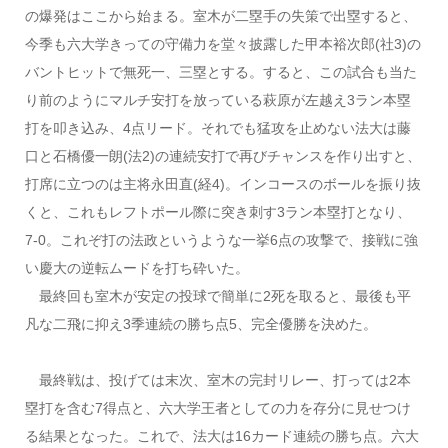
の爆発はここから始まる。室木が二塁手の失策で出塁すると、
今季も六大学きっての守備力を堂々披露した甲本裕次郎(社3)の
バントヒットで無死一、三塁とする。すると、この試合も当た
り前のようにマルチ安打を放っている萩原が左越え3ラン本塁
打を叩き込み、4点リード。それでも猛攻を止めない法大は藤
口と石橋優一朗(法2)の連続安打で再びチャンスを作り出すと、
打席に立つのは主将永田直(経4)。インコースのボールを振り抜
くと、これもレフトポール際に突き刺す3ラン本塁打となり、
7-0。これぞ打の法政というような一挙6点の攻撃で、接戦に強
い慶大の逆転ムードを打ち砕いた。
最終回も室木が安定の投球で簡単に2死を取ると、最後も平
凡な二飛に抑え3季連続の勝ち点5、完全優勝を決めた。
最終戦は、投げては末次、室木の完封リレー、打っては2本
塁打を含む7得点と、六大学王者としての力を存分に見せつけ
る結果となった。これで、法大は16カード連続の勝ち点。六大