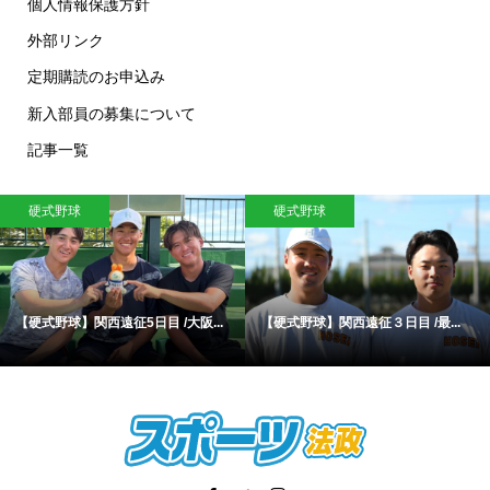
個人情報保護方針
外部リンク
定期購読のお申込み
新入部員の募集について
記事一覧
硬式野球
硬式野球
【硬式野球】関西遠征5日目 /大阪...
【硬式野球】関西遠征３日目 /最...