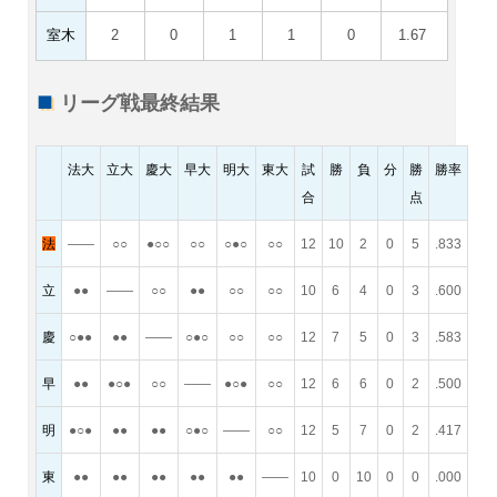
室木
2
0
1
1
0
1.67
リーグ戦最終結果
法大
立大
慶大
早大
明大
東大
試
勝
負
分
勝
勝率
合
点
法
――
○○
●○○
○○
○●○
○○
12
10
2
0
5
.833
立
●●
――
○○
●●
○○
○○
10
6
4
0
3
.600
慶
○●●
●●
――
○●○
○○
○○
12
7
5
0
3
.583
早
●●
●○●
○○
――
●○●
○○
12
6
6
0
2
.500
明
●○●
●●
●●
○●○
――
○○
12
5
7
0
2
.417
東
●●
●●
●●
●●
●●
――
10
0
10
0
0
.000