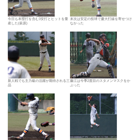
今日も本塁打を含む3安打とヒットを量
末次は安定の投球で慶大打線を寄せつけ
産した(萩原)
なかった
新人戦でも主力級の活躍が期待される三
藤江は今季2度目のスタメンマスクをか
品
ぶった