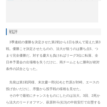
戦評
3季連続の優勝を決定させた第2戦から1日を挟んで迎えた第3
戦。優勝こそ決定させたものの、法大が狙うのは勝ち点5、つ
まり完全優勝だ。対する慶大も負ければリーグ3位に転落、全
日本予選会の出場権を失うだけに、両チームともに勝利が絶対
条件の試合となった。
先発は第1戦同様、末次慶一郎(社4)と竹原が対峙。エースの
投げ合いだけに、序盤から投手戦の様相を見せた。
その中で最初にチャンスをものにしたのは法大。3回、2死か
ら法大のリードオフマン、萩原幹斗(社3)の中前安打で出塁する