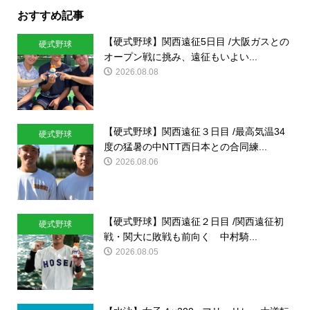
おすすめ記事
【硬式野球】関西遠征5日目 /大阪ガスとの
硬式野球
オープン戦に挑み、遠征もいよい...
2026.08.08
【硬式野球】関西遠征３日目 /最高気温34
硬式野球
度の猛暑の中NTT西日本との合同練...
2026.08.06
【硬式野球】関西遠征２日目 /関西遠征初
硬式野球
戦・関大に敗戦も前向く 中村騎...
2026.08.05