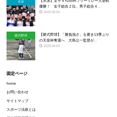
【水泳】女子４×200mフリーリレー大逆転
水泳
優勝！ 女子総合２位、男子総合４...
2026.08.04
【硬式野球】「勝負強さ」を磨き13季ぶり
硬式野球
の天皇杯奪還へ 大島公一監督が...
2026.08.03
固定ページ
home
お問い合わせ
サイトマップ
スポーツ法政とは