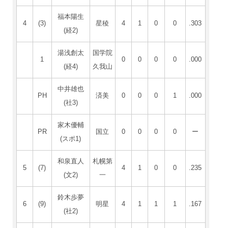
福本陽生
4
(3)
星稜
4
1
0
0
.303
(経2)
湯浅創太
国学院
1
0
0
0
0
.000
(経4)
久我山
中井雄也
PH
済美
0
0
0
1
.000
(社3)
家木優輔
PR
国立
0
0
0
0
ー
(スポ1)
和泉直人
札幌第
5
(7)
4
1
0
0
.235
(文2)
一
鈴木歩夢
6
(9)
明星
4
1
1
1
.167
(社2)