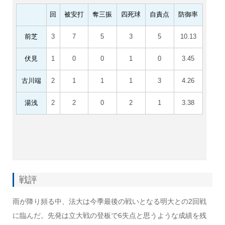
回
被安打
奪三振
四死球
自責点
防御率
前芝
3
7
5
3
5
10.13
伏見
1
0
0
1
0
3.45
古川端
2
1
1
1
3
4.26
湯浅
2
2
0
2
1
3.38
戦評
雨が降り頻る中、法大は今季最後の戦いとなる明大との2回戦
に臨んだ。先発は立大戦の登板で6失点と思うような成績を残