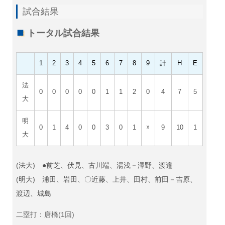
試合結果
トータル試合結果
1
2
3
4
5
6
7
8
9
計
H
E
法
0
0
0
0
0
1
1
2
0
4
7
5
大
明
0
1
4
0
0
3
0
1
☓
9
10
1
大
(法大) ●前芝、伏見、古川端、湯浅－澤野、渡邉
(明大) 浦田、岩田、〇近藤、上井、田村、前田－吉原、
渡辺、城島
二塁打：唐橋(1回)