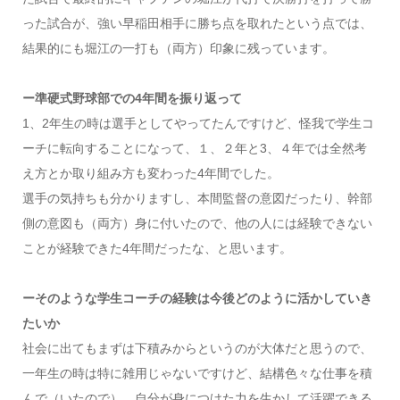
った試合が、強い早稲田相手に勝ち点を取れたという点では、
結果的にも堀江の一打も（両方）印象に残っています。
ー準硬式野球部での4年間を振り返って
1、2年生の時は選手としてやってたんですけど、怪我で学生コ
ーチに転向することになって、１、２年と3、４年では全然考
え方とか取り組み方も変わった4年間でした。
選手の気持ちも分かりますし、本間監督の意図だったり、幹部
側の意図も（両方）身に付いたので、他の人には経験できない
ことが経験できた4年間だったな、と思います。
ーそのような学生コーチの経験は今後どのように活かしていき
たいか
社会に出てもまずは下積みからというのが大体だと思うので、
一年生の時は特に雑用じゃないですけど、結構色々な仕事を積
んで（いたので）、自分が身につけた力を生かして活躍できる