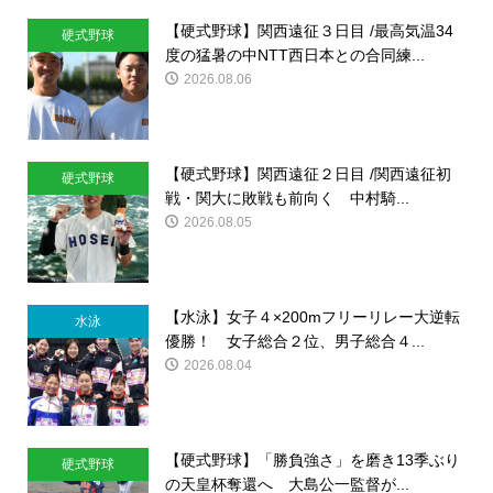
【硬式野球】関西遠征３日目 /最高気温34
硬式野球
度の猛暑の中NTT西日本との合同練...
2026.08.06
【硬式野球】関西遠征２日目 /関西遠征初
硬式野球
戦・関大に敗戦も前向く 中村騎...
2026.08.05
【水泳】女子４×200mフリーリレー大逆転
水泳
優勝！ 女子総合２位、男子総合４...
2026.08.04
【硬式野球】「勝負強さ」を磨き13季ぶり
硬式野球
の天皇杯奪還へ 大島公一監督が...