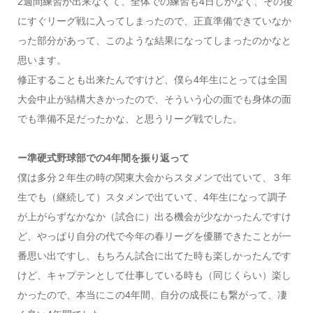
2週間練習が出来なくて、全体での練習も4日しかなく、その後
にすぐリーグ戦に入ってしまったので、正直準備できていなか
った部分があって、このような結果になってしまったのかなと
思います。
修正することも出来たんですけど、僕ら4年生にとっては全国
大会中止が結構大きかったので、そういう心の面でも身体の面
でも準備不足だったかな、と思うリーグ戦でした。
ー準硬式野球部での4年間を振り返って
僕は多分２年生の時の関東大会からスタメンで出ていて、３年
生でも（継続して）スタメンで出ていて、4年生になって調子
が上がらずなかなか（試合に）出る機会が少なかったんですけ
ど、やっぱり自分の代で今年の春リーグを優勝できたことが一
番思い出ですし、もちろん試合に出てた時も楽しかったんです
けど、キャプテンとして仕事している時も（同じくらい）楽し
かったので、本当にこの4年間、自分の成長にも繋がって、凄