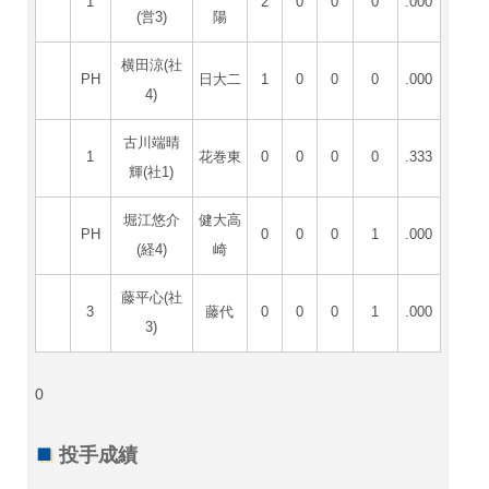
1
2
0
0
0
.000
(営3)
陽
横田涼(社
PH
日大二
1
0
0
0
.000
4)
古川端晴
1
花巻東
0
0
0
0
.333
輝(社1)
堀江悠介
健大高
PH
0
0
0
1
.000
(経4)
崎
藤平心(社
3
藤代
0
0
0
1
.000
3)
0
投手成績