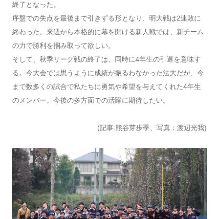
終了となった。
序盤での失点を最後まで引きずる形となり、明大戦は2連敗に
終わった。来週から本格的に幕を開ける新人戦では、新チーム
の力で勝利を掴み取って欲しい。
そして、秋季リーグ戦の終了は、同時に4年生の引退を意味す
る。今大会では思うように成績が振るわなかった法大だが、今
まで数多くの試合で私たちに勇気や希望を与えてくれた4年生
のメンバー。今後の多方面での活躍に期待したい。
(記事:熊谷芽歩季、写真：渡辺光我)