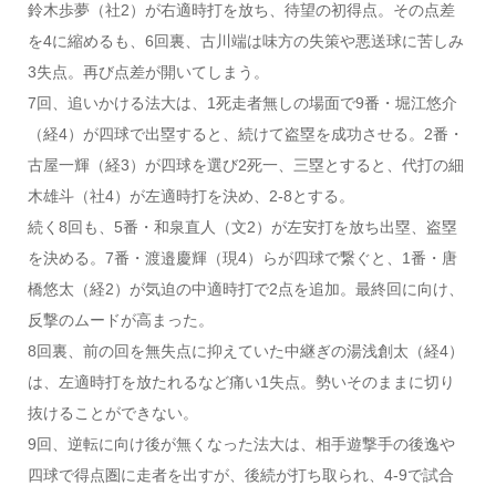
鈴木歩夢（社2）が右適時打を放ち、待望の初得点。その点差
を4に縮めるも、6回裏、古川端は味方の失策や悪送球に苦しみ
3失点。再び点差が開いてしまう。
7回、追いかける法大は、1死走者無しの場面で9番・堀江悠介
（経4）が四球で出塁すると、続けて盗塁を成功させる。2番・
古屋一輝（経3）が四球を選び2死一、三塁とすると、代打の細
木雄斗（社4）が左適時打を決め、2-8とする。
続く8回も、5番・和泉直人（文2）が左安打を放ち出塁、盗塁
を決める。7番・渡邉慶輝（現4）らが四球で繋ぐと、1番・唐
橋悠太（経2）が気迫の中適時打で2点を追加。最終回に向け、
反撃のムードが高まった。
8回裏、前の回を無失点に抑えていた中継ぎの湯浅創太（経4）
は、左適時打を放たれるなど痛い1失点。勢いそのままに切り
抜けることができない。
9回、逆転に向け後が無くなった法大は、相手遊撃手の後逸や
四球で得点圏に走者を出すが、後続が打ち取られ、4-9で試合