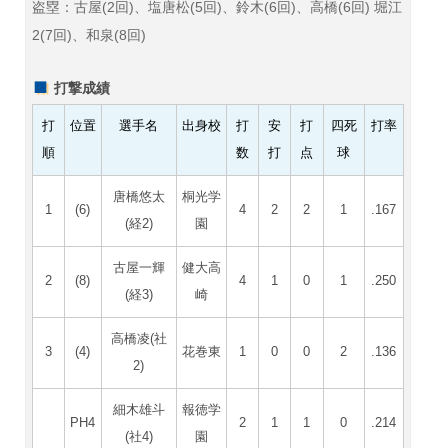
盗塁：古屋(2回)、塩唐松(5回)、鈴木(6回)、高橋(6回) 堀江
2(7回)、和泉(8回)
打撃成績
打
位置
選手名
出身校
打
安
打
四死
打率
順
数
打
点
球
唐橋悠太
桐光学
1
(6)
4
2
2
1
.167
(経2)
園
古屋一輝
健大高
2
(8)
4
1
0
1
.250
(経3)
崎
高橋凌(社
3
(4)
花巻東
1
0
0
2
.136
2)
細木雄斗
報徳学
PH4
2
1
1
0
.214
(社4)
園