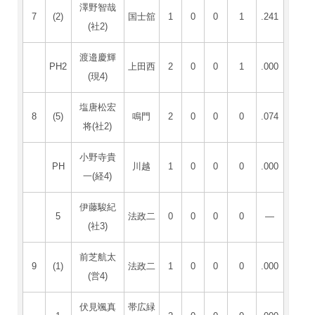
澤野智哉
7
(2)
国士舘
1
0
0
1
.241
(社2)
渡邉慶輝
PH2
上田西
2
0
0
1
.000
(現4)
塩唐松宏
8
(5)
鳴門
2
0
0
0
.074
将(社2)
小野寺貴
PH
川越
1
0
0
0
.000
一(経4)
伊藤駿紀
5
法政二
0
0
0
0
―
(社3)
前芝航太
9
(1)
法政二
1
0
0
0
.000
(営4)
伏見颯真
帯広緑