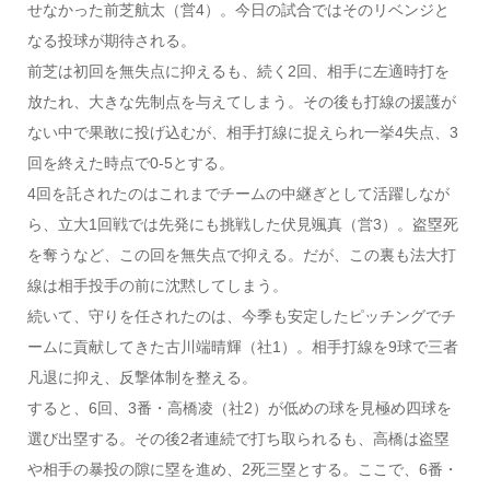
せなかった前芝航太（営4）。今日の試合ではそのリベンジと
なる投球が期待される。
前芝は初回を無失点に抑えるも、続く2回、相手に左適時打を
放たれ、大きな先制点を与えてしまう。その後も打線の援護が
ない中で果敢に投げ込むが、相手打線に捉えられ一挙4失点、3
回を終えた時点で0-5とする。
4回を託されたのはこれまでチームの中継ぎとして活躍しなが
ら、立大1回戦では先発にも挑戦した伏見颯真（営3）。盗塁死
を奪うなど、この回を無失点で抑える。だが、この裏も法大打
線は相手投手の前に沈黙してしまう。
続いて、守りを任されたのは、今季も安定したピッチングでチ
ームに貢献してきた古川端晴輝（社1）。相手打線を9球で三者
凡退に抑え、反撃体制を整える。
すると、6回、3番・高橋凌（社2）が低めの球を見極め四球を
選び出塁する。その後2者連続で打ち取られるも、高橋は盗塁
や相手の暴投の隙に塁を進め、2死三塁とする。ここで、6番・