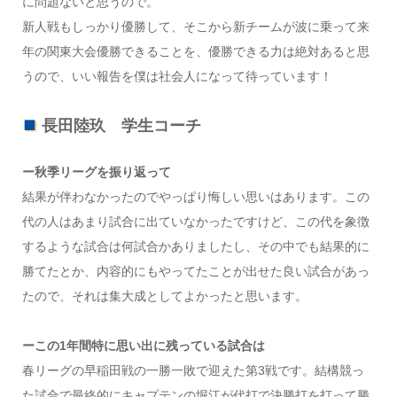
に問題ないと思うので。
新人戦もしっかり優勝して、そこから新チームが波に乗って来
年の関東大会優勝できることを、優勝できる力は絶対あると思
うので、いい報告を僕は社会人になって待っています！
長田陸玖 学生コーチ
ー秋季リーグを振り返って
結果が伴わなかったのでやっぱり悔しい思いはあります。この
代の人はあまり試合に出ていなかったですけど、この代を象徴
するような試合は何試合かありましたし、その中でも結果的に
勝てたとか、内容的にもやってたことが出せた良い試合があっ
たので、それは集大成としてよかったと思います。
ーこの1年間特に思い出に残っている試合は
春リーグの早稲田戦の一勝一敗で迎えた第3戦です。結構競っ
た試合で最終的にキャプテンの堀江が代打で決勝打を打って勝