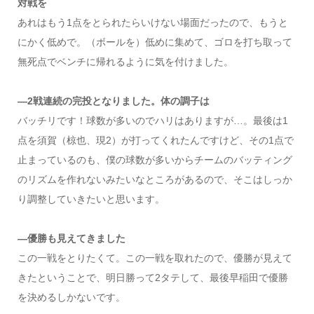
対戦を
あれはもう1点をとられたらいけない場面だったので、もうと
にかく低めで。（ボールを）低めに集めて、ゴロを打ち取って
無死点でベンチに帰れるように気を付けました。
―2戦連続の完投となりました。体の調子は
バッチリです！球数が多いのでハリはありますが…。最後は1
点を須賀（椋也、現2）が打ってくれたんですけど、その1点で
止まっているのも、僕の球数が多いからチームのバッティング
のリズムを作れないみたいなところがあるので、そこはしっか
り調整していきたいと思います。
―優勝も見えてきました
この一戦をとりたくて。この一戦を取れたので、優勝が見えて
きたということで、明日勝って2タテして、最後早稲田で優勝
を決めるしかないです。