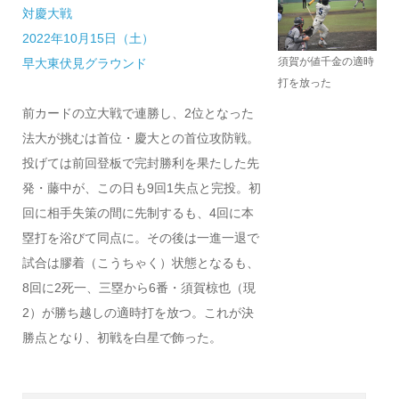
対慶大戦
2022年10月15日（土）
須賀が値千金の適時
早大東伏見グラウンド
打を放った
前カードの立大戦で連勝し、2位となった
法大が挑むは首位・慶大との首位攻防戦。
投げては前回登板で完封勝利を果たした先
発・藤中が、
この日も9回1失点と完投。初
回に相手失策の間に先制するも、4回に本
塁打を浴びて同点に。その後は一進一退で
試合は膠着（こうちゃく）状態となるも、
8回に2死一、三塁から6番・須賀椋也（現
2）が勝ち越しの適時打を放つ。これが決
勝点となり、初戦を白星で飾った。