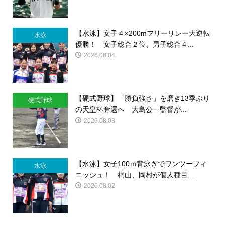
【水泳】女子４×200mフリーリレー大逆転
水泳
優勝！ 女子総合２位、男子総合４...
2026.08.04
【硬式野球】「勝負強さ」を磨き13季ぶり
硬式野球
の天皇杯奪還へ 大島公一監督が...
2026.08.03
【水泳】女子100ｍ背泳ぎでワンツーフィ
水泳
ニッシュ！ 桐山、岡村が個人種目...
2026.08.02