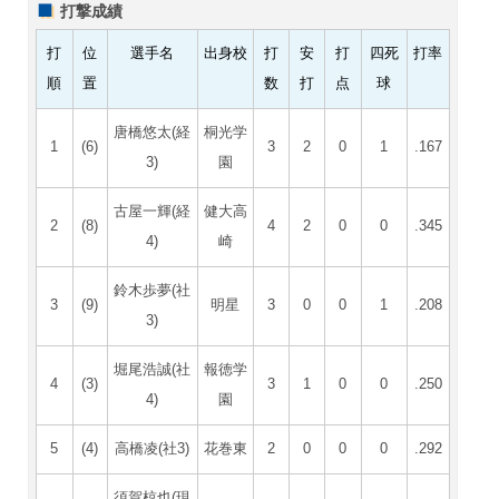
打撃成績
打
位
選手名
出身校
打
安
打
四死
打率
順
置
数
打
点
球
唐橋悠太(経
桐光学
1
(6)
3
2
0
1
.167
3)
園
古屋一輝(経
健大高
2
(8)
4
2
0
0
.345
4)
崎
鈴木歩夢(社
3
(9)
明星
3
0
0
1
.208
3)
堀尾浩誠(社
報徳学
4
(3)
3
1
0
0
.250
4)
園
5
(4)
高橋凌(社3)
花巻東
2
0
0
0
.292
須賀椋也(現