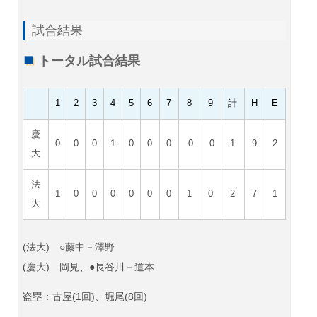
試合結果
トータル試合結果
1
2
3
4
5
6
7
8
9
計
H
E
慶
0
0
0
1
0
0
0
0
0
1
9
2
大
法
1
0
0
0
0
0
0
1
0
2
7
1
大
(法大) ○藤中－澤野
(慶大) 岡見、●長谷川－道本
盗塁：古屋(1回)、堀尾(8回)