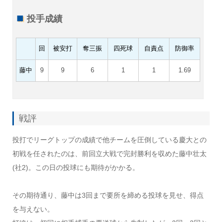
投手成績
回
被安打
奪三振
四死球
自責点
防御率
藤中
9
9
6
1
1
1.69
戦評
投打でリーグトップの成績で他チームを圧倒している慶大との
初戦を任されたのは、前回立大戦で完封勝利を収めた藤中壮太
(社2)。この日の投球にも期待がかかる。
その期待通り、藤中は3回まで要所を締める投球を見せ、得点
を与えない。