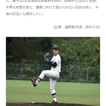
た。藤中は2試合連続完投勝利を収め、防御率も1点台と好調。
今季も終盤を迎え、優勝に向けて負けられない試合が続く。今
後の試合にも期待したい。
(記事：脇野剛/写真：田中さや)