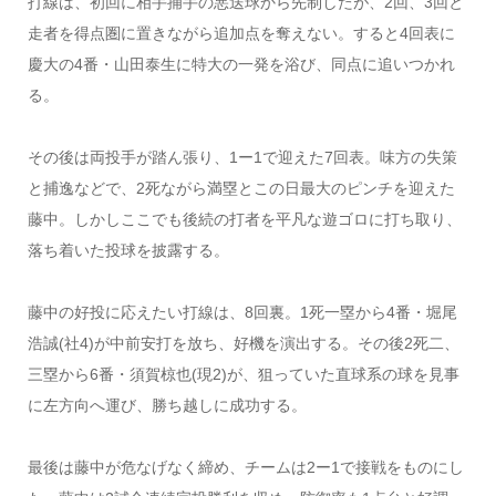
打線は、初回に相手捕手の悪送球から先制したが、2回、3回と
走者を得点圏に置きながら追加点を奪えない。すると4回表に
慶大の4番・山田泰生に特大の一発を浴び、同点に追いつかれ
る。
その後は両投手が踏ん張り、1ー1で迎えた7回表。味方の失策
と捕逸などで、2死ながら満塁とこの日最大のピンチを迎えた
藤中。しかしここでも後続の打者を平凡な遊ゴロに打ち取り、
落ち着いた投球を披露する。
藤中の好投に応えたい打線は、8回裏。1死一塁から4番・堀尾
浩誠(社4)が中前安打を放ち、好機を演出する。その後2死二、
三塁から6番・須賀椋也(現2)が、狙っていた直球系の球を見事
に左方向へ運び、勝ち越しに成功する。
最後は藤中が危なげなく締め、チームは2ー1で接戦をものにし