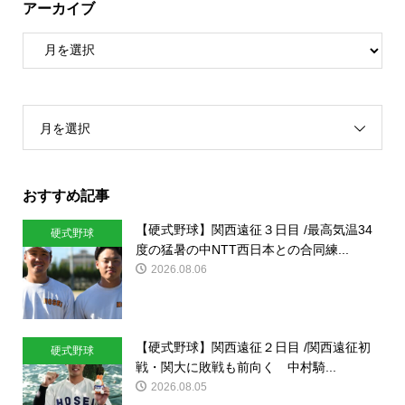
アーカイブ
月を選択
おすすめ記事
【硬式野球】関西遠征３日目 /最高気温34
硬式野球
度の猛暑の中NTT西日本との合同練...
2026.08.06
【硬式野球】関西遠征２日目 /関西遠征初
硬式野球
戦・関大に敗戦も前向く 中村騎...
2026.08.05