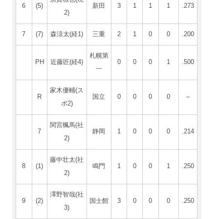
6
(5)
新田
3
1
1
1
.273
2)
7
(7)
森涼太(経1)
三重
2
1
0
0
.200
札幌第
PH
近藤匠(経4)
0
0
0
1
.500
一
家木優輔(ス
R
国立
0
0
0
0
–
ポ2)
関宮楓馬(社
7
静岡
1
0
0
0
.214
2)
藤中壮太(社
8
(1)
鳴門
1
0
0
1
.250
2)
澤野智哉(社
9
(2)
国士館
3
0
0
0
.250
3)