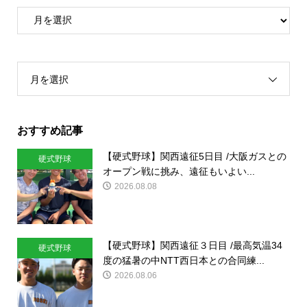
月を選択
おすすめ記事
【硬式野球】関西遠征5日目 /大阪ガスとの
硬式野球
オープン戦に挑み、遠征もいよい...
2026.08.08
【硬式野球】関西遠征３日目 /最高気温34
硬式野球
度の猛暑の中NTT西日本との合同練...
2026.08.06