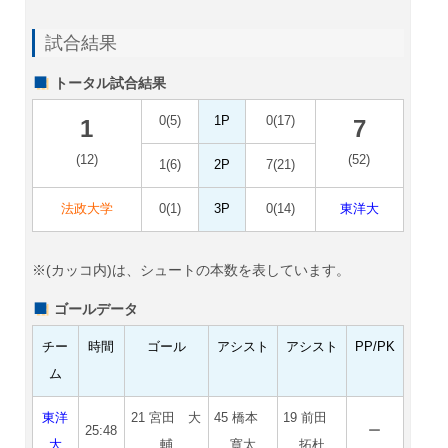
試合結果
トータル試合結果
0(5)
1P
0(17)
1
7
(12)
(52)
1(6)
2P
7(21)
法政大学
0(1)
3P
0(14)
東洋大
※(カッコ内)は、シュートの本数を表しています。
ゴールデータ
チー
時間
ゴール
アシスト
アシスト
PP/PK
ム
東洋
21 宮田 大
45 橋本
19 前田
25:48
ー
大
輔
寛太
拓杜