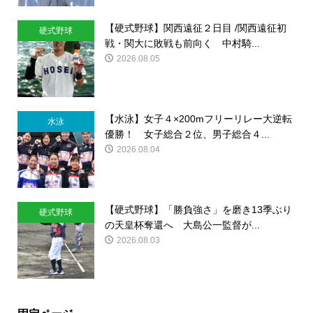
【硬式野球】関西遠征２日目 /関西遠征初
硬式野球
戦・関大に敗戦も前向く 中村騎...
2026.08.05
【水泳】女子４×200mフリーリレー大逆転
水泳
優勝！ 女子総合２位、男子総合４...
2026.08.04
【硬式野球】「勝負強さ」を磨き13季ぶり
硬式野球
の天皇杯奪還へ 大島公一監督が...
2026.08.03