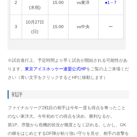
2
15:00
vs東洋
●1－7
(水祝)
10月27日
3
15:00
vs中央
ー
(日)
※試合進行上、予定時間より早く試合が開始される可能性があ
ります。
東京アイスホッケー連盟公式HP
をご覧の上ご来場くだ
さい（青い文字をクリックするとHPに移動します）
戦評
ファイナルリーグ2戦目の相手は今年一度も得点を奪ったこと
のない東洋大。今年初めての得点を決め、勝利なるか。
第1P。序盤から危機的状況が幾度となく訪れる。しかし、GK
の梯をはじめとするDF陣が粘り強い守りを見せ、相手の攻撃を