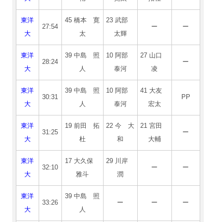
東洋
45 橋本 寛
23 武部
27:54
ー
ー
大
太
太輝
東洋
39 中島 照
10 阿部
27 山口
28:24
ー
大
人
泰河
凌
東洋
39 中島 照
10 阿部
41 大友
30:31
PP
大
人
泰河
宏太
東洋
19 前田 拓
22 今 大
21 宮田
31:25
ー
大
杜
和
大輔
東洋
17 大久保
29 川岸
32:10
ー
ー
大
雅斗
潤
東洋
39 中島 照
33:26
ー
ー
ー
大
人