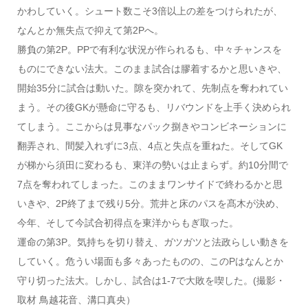
かわしていく。シュート数こそ3倍以上の差をつけられたが、
なんとか無失点で抑えて第2Pへ。
勝負の第2P。PPで有利な状況が作られるも、中々チャンスを
ものにできない法大。このまま試合は膠着するかと思いきや、
開始35分に試合は動いた。隙を突かれて、先制点を奪われてい
まう。その後GKが懸命に守るも、リバウンドを上手く決められ
てしまう。ここからは見事なパック捌きやコンビネーションに
翻弄され、間髪入れずに3点、4点と失点を重ねた。そしてGK
が梯から須田に変わるも、東洋の勢いは止まらず。約10分間で
7点を奪われてしまった。このままワンサイドで終わるかと思
いきや、2P終了まで残り5分。荒井と床のパスを髙木が決め、
今年、そして今試合初得点を東洋からもぎ取った。
運命の第3P。気持ちを切り替え、ガツガツと法政らしい動きを
していく。危うい場面も多々あったものの、このPはなんとか
守り切った法大。しかし、試合は1-7で大敗を喫した。(撮影・
取材 鳥越花音、溝口真央）