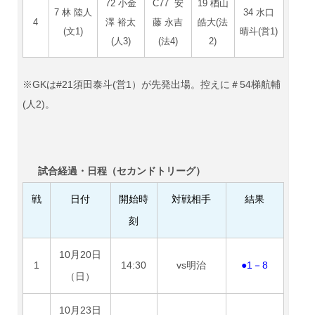
72 小金
C77 安
19 楢山
7 林 陸人
34 水口
4
澤 裕太
藤 永吉
皓大(法
(文1)
晴斗(営1)
(人3)
(法4)
2)
※GKは#21須田泰斗(営1）が先発出場。控えに＃54梯航輔
(人2)。
試合経過・日程（セカンドトリーグ）
戦
日付
開始時
対戦相手
結果
刻
10月20日
1
14:30
vs明治
●1－8
（日）
10月23日