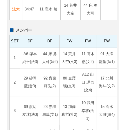
14 荒井
44 床 勇
法大
34:47
11 髙木 然
ー
大空
大可
メンバー
SET
DF
DF
FW
FW
FW
A6 塚本
44 床 勇
14 荒井
11 髙木
91 大澤
1
純平(法3)
大可(法2)
大空(文3)
然(文2)
龍聖(法1)
A12 山
29 砂岡
92 齊藤
80 金澤
17 北川
2
口 琢也
鷹(営3)
輝(法2)
颯(文3)
海斗(文2)
(文4)
10 武田
69 渡辺
23 赤澤
13 加藤
15 冷水
3
幸将(法
友汰(法3)
朋哉(文1)
真哲(社2)
大雅(法4)
1)