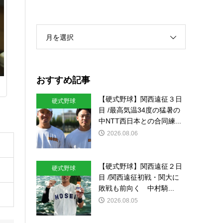
月を選択
おすすめ記事
【硬式野球】関西遠征３日
硬式野球
目 /最高気温34度の猛暑の
中NTT西日本との合同練...
2026.08.06
【硬式野球】関西遠征２日
硬式野球
目 /関西遠征初戦・関大に
敗戦も前向く 中村騎...
2026.08.05