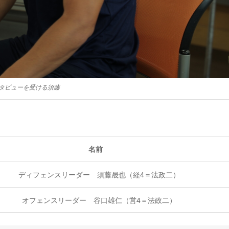
タビューを受ける須藤
名前
ディフェンスリーダー 須藤晟也（経4＝法政二）
オフェンスリーダー 谷口雄仁（営4＝法政二）