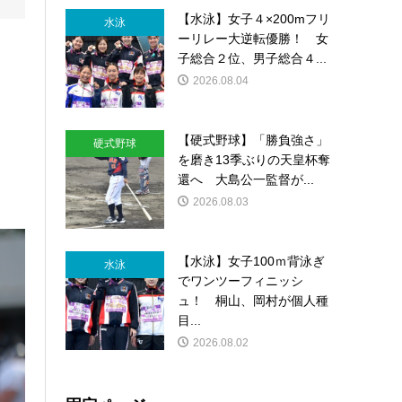
【水泳】女子４×200mフリ
水泳
ーリレー大逆転優勝！ 女
子総合２位、男子総合４...
2026.08.04
【硬式野球】「勝負強さ」
硬式野球
を磨き13季ぶりの天皇杯奪
還へ 大島公一監督が...
2026.08.03
【水泳】女子100ｍ背泳ぎ
水泳
でワンツーフィニッシ
ュ！ 桐山、岡村が個人種
目...
2026.08.02