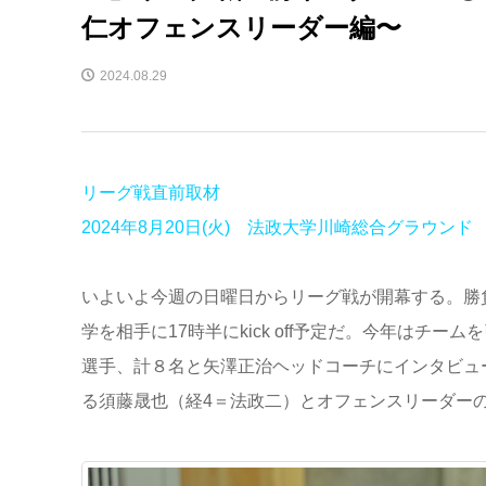
仁オフェンスリーダー編〜
2024.08.29
リーグ戦直前取材
2024年8月20日(火) 法政大学川崎総合グラウンド
いよいよ今週の日曜日からリーグ戦が開幕する。勝負
学を相手に17時半にkick off予定だ。今年は
選手、計８名と矢澤正治ヘッドコーチにインタビュ
る須藤晟也（経4＝法政二）とオフェンスリーダー