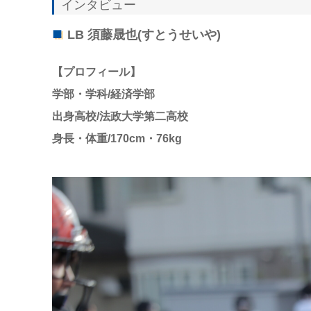
インタビュー
LB 須藤晟也(すとうせいや)
【プロフィール】
学部・学科/経済学部
出身高校/法政大学第二
高校
身長・体重/170cm・76kg