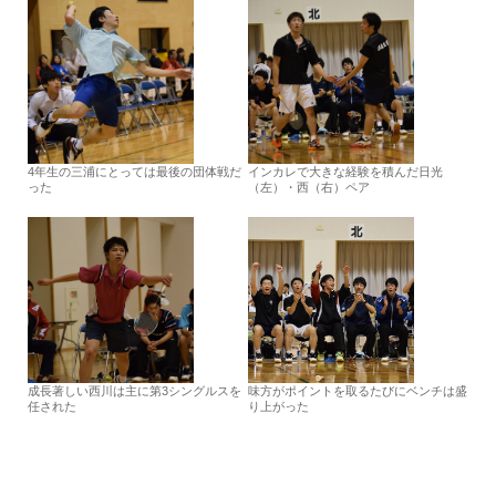
4年生の三浦にとっては最後の団体戦だ
インカレで大きな経験を積んだ日光
った
（左）・西（右）ペア
成長著しい西川は主に第3シングルスを
味方がポイントを取るたびにベンチは盛
任された
り上がった