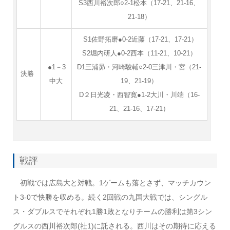
S3西川裕次郎○2-1松本（17-21、21-16、
21-18）
S1佐野拓磨●0-2近藤（17-21、17-21）
S2堀内研人●0-2西本（11-21、10-21）
●1－3
D1三浦昴・河崎駿輔○2-0三津川・宮（21-
決勝
中大
19、21-19）
D２日光凌・西智寛●1-2大川・川端（16-
21、21-16、17-21）
戦評
初戦では広島大と対戦。1ゲームも落とさず、マッチカウン
ト3-0で快勝を収める。続く2回戦の九国大戦では、シングル
ス・ダブルスでそれぞれ1勝1敗となりチームの勝利は第3シン
グルスの西川裕次郎(社1)に託される。西川はその期待に応える