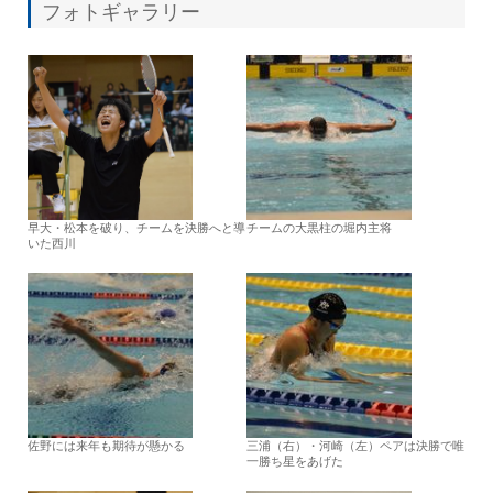
フォトギャラリー
早大・松本を破り、チームを決勝へと導
チームの大黒柱の堀内主将
いた西川
佐野には来年も期待が懸かる
三浦（右）・河崎（左）ペアは決勝で唯
一勝ち星をあげた