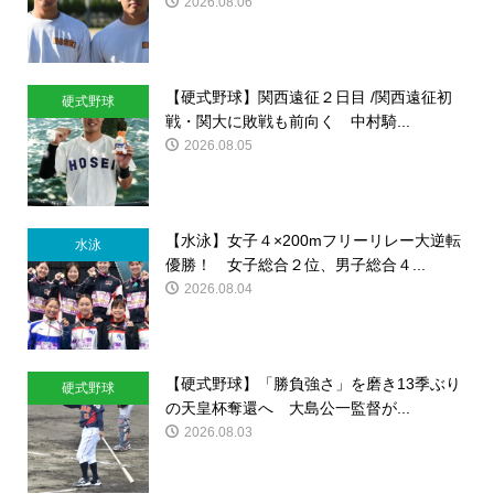
2026.08.06
【硬式野球】関西遠征２日目 /関西遠征初
硬式野球
戦・関大に敗戦も前向く 中村騎...
2026.08.05
【水泳】女子４×200mフリーリレー大逆転
水泳
優勝！ 女子総合２位、男子総合４...
2026.08.04
【硬式野球】「勝負強さ」を磨き13季ぶり
硬式野球
の天皇杯奪還へ 大島公一監督が...
2026.08.03