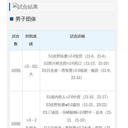
男子団体
試合
対戦成
試合詳細
数
績
S1佐野拓磨○2-0安田（21-6、21-6）
S2西川裕次郎○2-0高口（21-13、21-10）
○3－0広
1回戦
D1日光凌・西智寛○2-0福原・飯田（21-9、
大
21-12）
S1堀内研人○2-0中西（21-16、21-17）
S2佐野拓磨●0-2森田（11-21、20-22）
D1三浦昴・河崎駿輔○2-0野中・近本（21-
○3－2
11、21-10）
2回戦