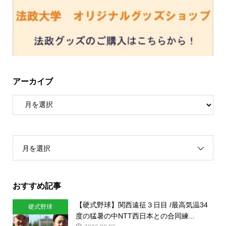
アーカイブ
月を選択
おすすめ記事
【硬式野球】関西遠征３日目 /最高気温34
硬式野球
度の猛暑の中NTT西日本との合同練...