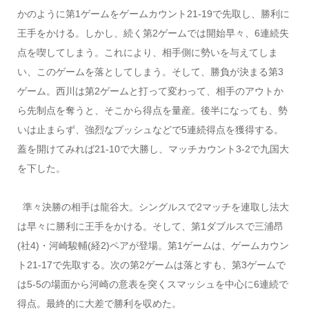
かのように第1ゲームをゲームカウント21-19で先取し、勝利に
王手をかける。しかし、続く第2ゲームでは開始早々、6連続失
点を喫してしまう。これにより、相手側に勢いを与えてしま
い、このゲームを落としてしまう。そして、勝負が決まる第3
ゲーム。西川は第2ゲームと打って変わって、相手のアウトか
ら先制点を奪うと、そこから得点を量産。後半になっても、勢
いは止まらず、強烈なプッシュなどで5連続得点を獲得する。
蓋を開けてみれば21-10で大勝し、マッチカウント3-2で九国大
を下した。
準々決勝の相手は龍谷大。シングルスで2マッチを連取し法大
は早々に勝利に王手をかける。そして、第1ダブルスで三浦昂
(社4)・河崎駿輔(経2)ペアが登場。第1ゲームは、ゲームカウン
ト21-17で先取する。次の第2ゲームは落とすも、第3ゲームで
は5-5の場面から河崎の意表を突くスマッシュを中心に6連続で
得点。最終的に大差で勝利を収めた。