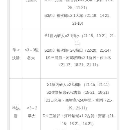
九国大
D２日光凌・西智寛●0-2大塚・森田（23-
25、11-21）
S3西川裕次郎○2-1大塚（21-19、14-21、
21-10）
S1堀内研人○2-1清水（21-15、10-21、21-
11）
準々
○3－0龍
S2西川裕次郎○2-0植田（22-20、21-14）
D1三浦昴・河崎駿輔○2-1新居・佐々木
決勝
谷大
（21-17、18-21、21-11）
S1堀内研人○2-0和田（21-15、21-11）
S2佐野拓磨●0-2古賀（15-21、18-21）
D1日光凌・西智寛○2-0中里・富岡（21-
準決
○3－2
19、21-11）
勝
早大
D２三浦昴・河崎駿輔●1-2古賀・齋藤（21-
15、13-21、14-21）