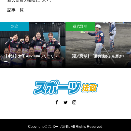
新入部員の募集について
記事一覧
水泳
硬式野球
【水泳】女子４×200mフリーリレ
【硬式野球】「勝負強さ」を磨き1...
ー...
Copyright ©
スポーツ法政. All Rights Reserved.