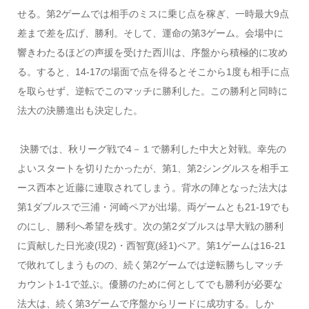
せる。第2ゲームでは相手のミスに乗じ点を稼ぎ、一時最大9点
差まで差を広げ、勝利。そして、運命の第3ゲーム。会場中に
響きわたるほどの声援を受けた西川は、序盤から積極的に攻め
る。すると、14-17の場面で点を得るとそこから1度も相手に点
を取らせず、逆転でこのマッチに勝利した。この勝利と同時に
法大の決勝進出も決定した。
決勝では、秋リーグ戦で4－１で勝利した中大と対戦。幸先の
よいスタートを切りたかったが、第1、第2シングルスを相手エ
ース西本と近藤に連取されてしまう。背水の陣となった法大は
第1ダブルスで三浦・河崎ペアが出場。両ゲームとも21-19でも
のにし、勝利へ希望を残す。次の第2ダブルスは早大戦の勝利
に貢献した日光凌(現2)・西智寛(経1)ペア。第1ゲームは16-21
で敗れてしまうものの、続く第2ゲームでは逆転勝ちしマッチ
カウント1-1で並ぶ。優勝のために何としてでも勝利が必要な
法大は、続く第3ゲームで序盤からリードに成功する。しか