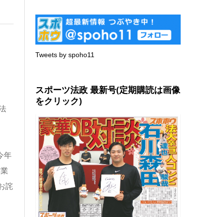
Tweets by spoho11
スポーツ法政 最新号(定期購読は画像
をクリック)
法
。
今年
作業
お詫