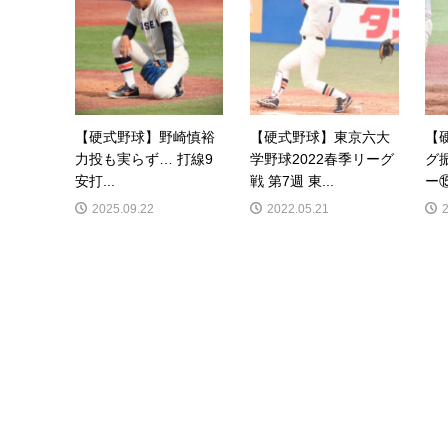
【硬式野球】野崎慎裕
【硬式野球】東京六大
【
力投も実らず… 打線9
学野球2022春季リーグ
グ
安打...
戦 第7週 東...
ー⑮
2025.09.22
2022.05.21