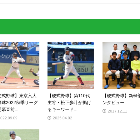
硬式野球】東京六大
【硬式野球】第110代
【硬式野球】新幹
野球2022秋季リーグ
主将・松下歩叶が掲げ
ンタビュー
幕直前...
るキーワード...
2017.12.11
2022.09.09
2025.04.02