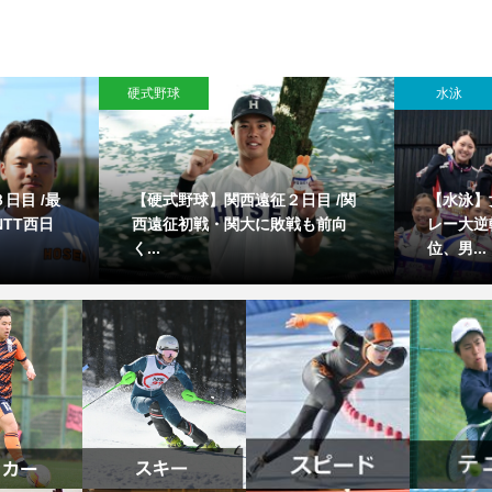
硬式野球
水泳
日目 /最
【硬式野球】関西遠征２日目 /関
【水泳】
TT西日
西遠征初戦・関大に敗戦も前向
レー大逆
く...
位、男...