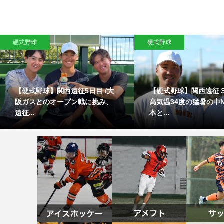
硬式野球
硬式野球
【硬式野球】関西遠征5日目 /大
【硬式野球】関西遠征３
阪ガスとのオープン戦に挑み、
高気温34度の猛暑の中N
遠征...
本と...