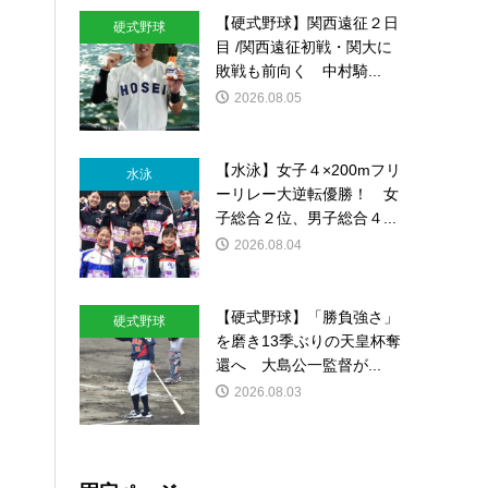
【硬式野球】関西遠征２日
硬式野球
目 /関西遠征初戦・関大に
敗戦も前向く 中村騎...
2026.08.05
【水泳】女子４×200mフリ
水泳
ーリレー大逆転優勝！ 女
子総合２位、男子総合４...
2026.08.04
【硬式野球】「勝負強さ」
硬式野球
を磨き13季ぶりの天皇杯奪
還へ 大島公一監督が...
2026.08.03