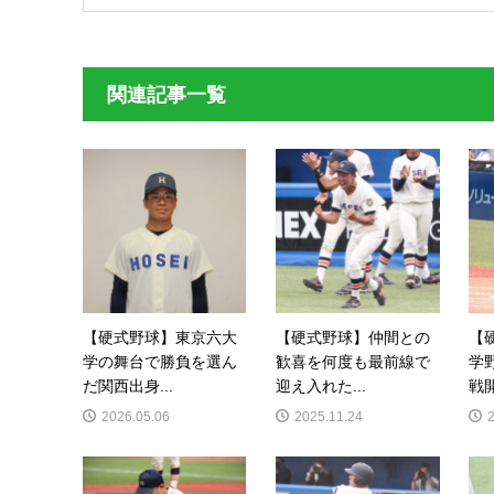
関連記事一覧
【硬式野球】東京六大
【硬式野球】仲間との
【
学の舞台で勝負を選ん
歓喜を何度も最前線で
学
だ関西出身...
迎え入れた...
戦開
2026.05.06
2025.11.24