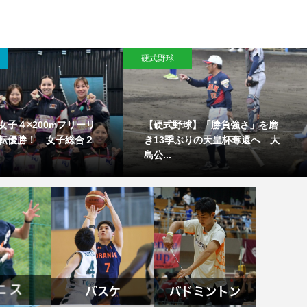
硬式野球
女子４×200mフリーリ
【硬式野球】「勝負強さ」を磨
転優勝！ 女子総合２
き13季ぶりの天皇杯奪還へ 大
島公...