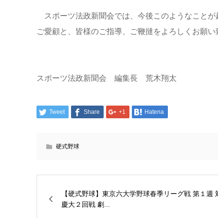
スポーツ法政新聞会では、今後このようなことが
ご愛顧と、皆様のご指導、ご鞭撻をよろしくお願い
スポーツ法政新聞会 編集長 荒木翔太
Tweet
Share
+1
Hatena
硬式野球
【硬式野球】東京六大学野球春季リーグ戦 第１週 
慶大２回戦 劇...