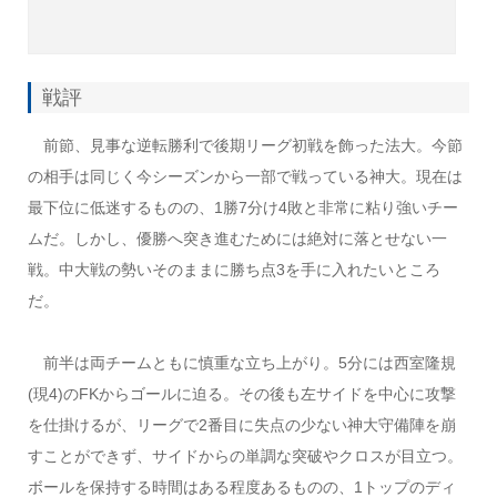
戦評
前節、見事な逆転勝利で後期リーグ初戦を飾った法大。今節
の相手は同じく今シーズンから一部で戦っている神大。現在は
最下位に低迷するものの、1勝7分け4敗と非常に粘り強いチー
ムだ。しかし、優勝へ突き進むためには絶対に落とせない一
戦。中大戦の勢いそのままに勝ち点3を手に入れたいところ
だ。
前半は両チームともに慎重な立ち上がり。5分には西室隆規
(現4)のFKからゴールに迫る。その後も左サイドを中心に攻撃
を仕掛けるが、リーグで2番目に失点の少ない神大守備陣を崩
すことができず、サイドからの単調な突破やクロスが目立つ。
ボールを保持する時間はある程度あるものの、1トップのディ