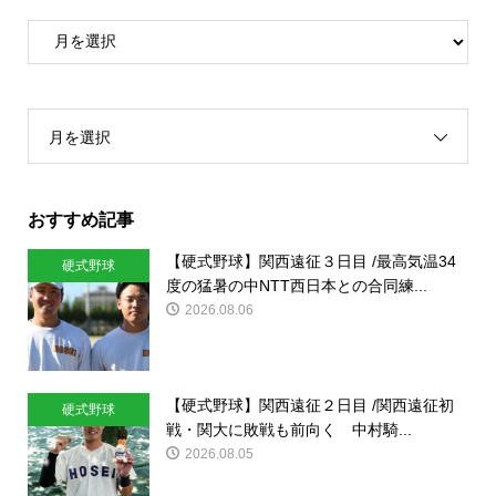
月を選択
おすすめ記事
【硬式野球】関西遠征３日目 /最高気温34
硬式野球
度の猛暑の中NTT西日本との合同練...
2026.08.06
【硬式野球】関西遠征２日目 /関西遠征初
硬式野球
戦・関大に敗戦も前向く 中村騎...
2026.08.05