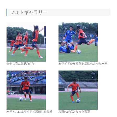
フォトギャラリー
先制し喜ぶ田代(右)ら
左サイドから攻撃を活性化させた永戸
永戸と共に左サイドで躍動した黒崎
攻撃の起点となった西室