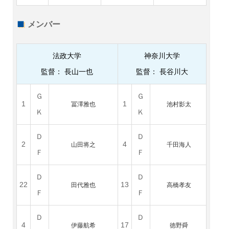
メンバー
法政大学
神奈川大学
監督：
長山一也
監督： 長谷川大
Ｇ
Ｇ
1
1
冨澤雅也
池村影太
Ｋ
Ｋ
Ｄ
Ｄ
2
4
山田将之
千田海人
Ｆ
Ｆ
Ｄ
Ｄ
22
13
田代雅也
高橋孝友
Ｆ
Ｆ
Ｄ
Ｄ
4
17
伊藤航希
徳野舜