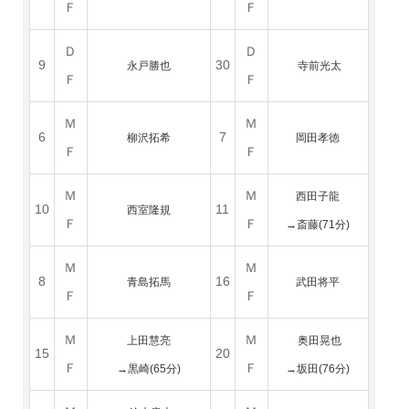
Ｆ
Ｆ
Ｄ
Ｄ
9
30
永戸勝也
寺前光太
Ｆ
Ｆ
Ｍ
Ｍ
6
7
柳沢拓希
岡田孝徳
Ｆ
Ｆ
Ｍ
Ｍ
西田子龍
10
11
西室隆規
Ｆ
Ｆ
→
斎藤(71分)
Ｍ
Ｍ
8
16
青島拓馬
武田将平
Ｆ
Ｆ
Ｍ
Ｍ
上田慧亮
奥田晃也
15
20
Ｆ
Ｆ
→黒崎(65分)
→坂田(76分)