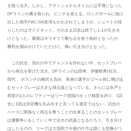
を狙う法大。しかし、アディショナルタイムには手薄になった
DFラインの裏を取られ、ピンチを迎える。ロングボールに抜け
出した相手FWにGK富澤もかわされてしまうが、シュートが揺
らしたのはサイドネット。そのまま試合は終了し1-1の引き分
けとなった。最後はギリギリで勝ち点を拾う格好となったが、
勝利を掴みかけていただけに、痛い引き分けとなった。
この試合、流れの中でチャンスを作れない中、セットプレー
から得点を挙げた法大。DFラインの山田将、伊藤航希(社3)、
田代 、ボランチの柳沢も含め、長身の選手がゴール前に飛び込
むセットプレーは大きな得点源となっている。さらには永戸と
西室の2人のレフティーはリーグ屈指のキック精度を誇り、1試
合に1回は決定機を生み出すと言っても過言ではない。試合の
ペースに関係なく得点を奪うことの出来ることのセットプレー
は優勝争いをしていく中で法大の武器となるだろう。引き分け
はしたものの、リーグは大混戦で今後の行方は誰にも想像がつ