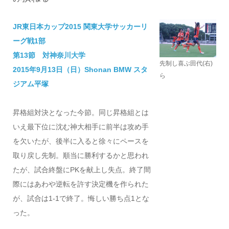
JR東日本カップ2015 関東大学サッカーリ
ーグ戦1部
第13節 対神奈川大学
先制し喜ぶ田代(右)
2015年9月13日（日）Shonan BMW スタ
ら
ジアム平塚
昇格組対決となった今節。同じ昇格組とは
いえ最下位に沈む神大相手に前半は攻め手
を欠いたが、後半に入ると徐々にペースを
取り戻し先制。順当に勝利するかと思われ
たが、試合終盤にPKを献上し失点。終了間
際にはあわや逆転を許す決定機を作られた
が、試合は1-1で終了。悔しい勝ち点1とな
った。