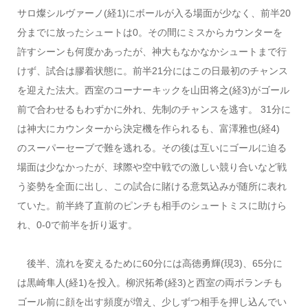
サロ燦シルヴァーノ(経1)にボールが入る場面が少なく、前半20
分までに放ったシュートは0。その間にミスからカウンターを
許すシーンも何度かあったが、神大もなかなかシュートまで行
けず、試合は膠着状態に。前半21分にはこの日最初のチャンス
を迎えた法大。西室のコーナーキックを山田将之(経3)がゴール
前で合わせるもわずかに外れ、先制のチャンスを逃す。 31分に
は神大にカウンターから決定機を作られるも、富澤雅也(経4)
のスーパーセーブで難を逃れる。その後は互いにゴールに迫る
場面は少なかったが、球際や空中戦での激しい競り合いなど戦
う姿勢を全面に出し、この試合に賭ける意気込みが随所に表れ
ていた。前半終了直前のピンチも相手のシュートミスに助けら
れ、0-0で前半を折り返す。
後半、流れを変えるために60分には高徳勇輝(現3)、65分に
は黒崎隼人(経1)を投入。柳沢拓希(経3)と西室の両ボランチも
ゴール前に顔を出す頻度が増え、少しずつ相手を押し込んでい