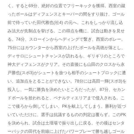
く。すると69分、絶好の位置でフリーキックを獲得。西室の蹴
ったボールはディフェンスとキーパーの間をすり抜け、ゴール
前で待っていた田代雅也(社4) の元へ。これをしっかり流し込
み法大が先制点を挙げる。この得点を機に、試合は動きを見せ
る。74分、スローインからヘディングで繋ぎ、西室のボレー。
75分にはカウンターから西室の上げたボールを高徳が落とし、
ディサロにシュートチャンスが訪れるも、ギリギリのところで
神大ディフェンスがクリア。その直後にも山田のクロスから永
戸勝也(スポ3)がシュートを放つも相手のシュートブロックに遭
い、追加点をとることができない。78分には高田一輝(スポ3)を
投入し、一気に勝負を決めたいところだったが、87分、セカン
ドボールを拾われると、ペナルティエリアまで侵入される。こ
こで後ろから倒してしまい、PKを献上してしまう。勝利が近づ
いていただけに、選手は抗議するものの判定は覆らず。このPK
を決められ、試合は土壇場で振り出しに戻る。その後はセンタ
ーバックの田代を前線に上げたパワープレーで勝ち越しゴール