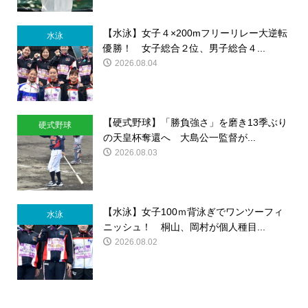
【水泳】女子４×200mフリーリレー大逆転
水泳
優勝！ 女子総合２位、男子総合４...
2026.08.04
【硬式野球】「勝負強さ」を磨き13季ぶり
硬式野球
の天皇杯奪還へ 大島公一監督が...
2026.08.03
【水泳】女子100ｍ背泳ぎでワンツーフィ
水泳
ニッシュ！ 桐山、岡村が個人種目...
2026.08.02