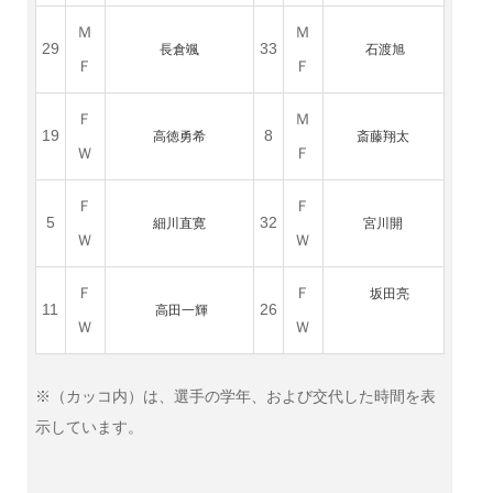
Ｍ
Ｍ
29
33
長倉颯
石渡旭
Ｆ
Ｆ
Ｆ
Ｍ
19
8
高徳勇希
斎藤翔太
Ｗ
Ｆ
Ｆ
Ｆ
5
32
細川直寛
宮川開
Ｗ
Ｗ
Ｆ
Ｆ
坂田亮
11
26
高田一輝
Ｗ
Ｗ
※（カッコ内）は、選手の学年、および交代した時間を表
示しています。