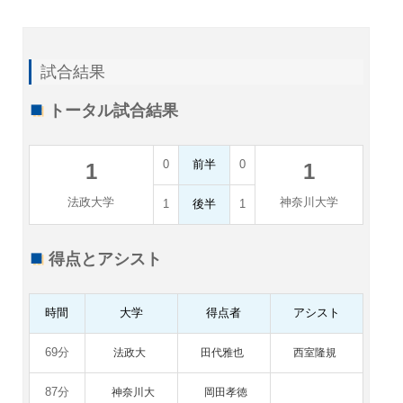
試合結果
トータル試合結果
0
前半
0
1
1
法政大学
神奈川大学
1
後半
1
得点とアシスト
時間
大学
得点者
アシスト
69分
法政大
田代雅也
西室隆規
87分
神奈川大
岡田孝徳