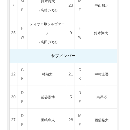
Ｍ
Ｍ
鈴木貴大
7
23
中山知之
Ｆ
Ｆ
→高徳(60分)
ディサロ燦シルヴァー
Ｆ
Ｆ
25
9
ノ
鈴木翔大
Ｗ
Ｗ
→高田(80分)
サブメンバー
Ｇ
Ｇ
12
21
林翔太
中村圭吾
Ｋ
Ｋ
Ｄ
Ｄ
30
5
前谷崇博
南洋巧
Ｆ
Ｆ
Ｄ
Ｍ
27
28
黒崎
隼人
西袋裕太
Ｆ
Ｆ