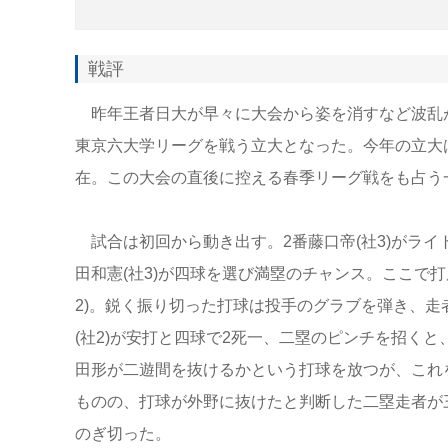
戦評
昨年王者日大が早々に大会から姿を消すなど波乱が
東京六大学リーグを戦う立大となった。今年の立大
在。この大会の直後に控える春季リーグ戦をも占う
試合は初回から動き出す。2番藤口帝(社3)がライ
田和憲(社3)が四球を選び満塁のチャンス。ここで
2)。鋭く振り切った打球は投手のグラブを弾き、
(社2)が安打と四球で2死一、二塁のピンチを招く
田形が二遊間を抜けるかという打球を放つが、これ
ものの、打球が外野に抜けたと判断した二塁走者が
のぎ切った。