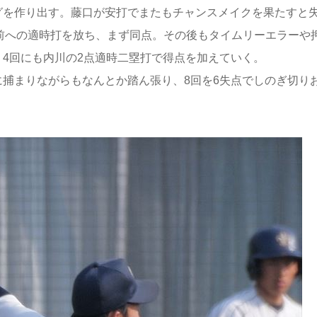
を作り出す。藤口が安打でまたもチャンスメイクを果たすと
中前への適時打を放ち、まず同点。その後もタイムリーエラーや
。4回にも内川の2点適時二塁打で得点を加えていく。
捕まりながらもなんとか踏ん張り、8回を6失点でしのぎ切り