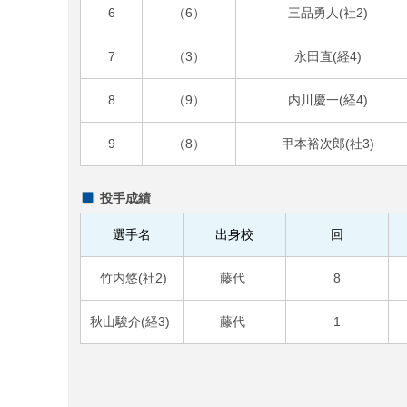
6
（6）
三品勇人(社2)
7
（3）
永田直(経4)
8
（9）
内川慶一(経4)
9
（8）
甲本裕次郎(社3)
投手成績
選手名
出身校
回
竹内悠(社2)
藤代
8
秋山駿介(経3)
藤代
1