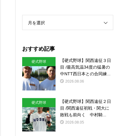
月を選択
おすすめ記事
【硬式野球】関西遠征３日
硬式野球
目 /最高気温34度の猛暑の
中NTT西日本との合同練...
2026.08.06
【硬式野球】関西遠征２日
硬式野球
目 /関西遠征初戦・関大に
敗戦も前向く 中村騎...
2026.08.05