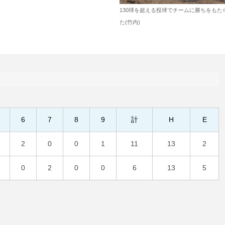
130球を超える投球でチームに勝ちをもた
た(竹内)
6
7
8
9
計
H
E
2
0
0
1
11
13
2
0
2
0
0
6
13
5