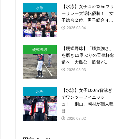
【水泳】女子４×200mフリ
水泳
ーリレー大逆転優勝！ 女
子総合２位、男子総合４...
2026.08.04
【硬式野球】「勝負強さ」
硬式野球
を磨き13季ぶりの天皇杯奪
還へ 大島公一監督が...
2026.08.03
【水泳】女子100ｍ背泳ぎ
水泳
でワンツーフィニッシ
ュ！ 桐山、岡村が個人種
目...
2026.08.02