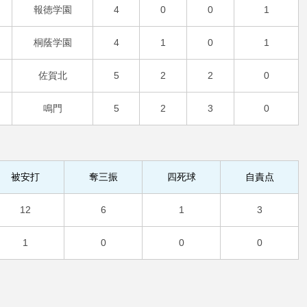
報徳学園
4
0
0
1
桐蔭学園
4
1
0
1
佐賀北
5
2
2
0
鳴門
5
2
3
0
被安打
奪三振
四死球
自責点
12
6
1
3
1
0
0
0