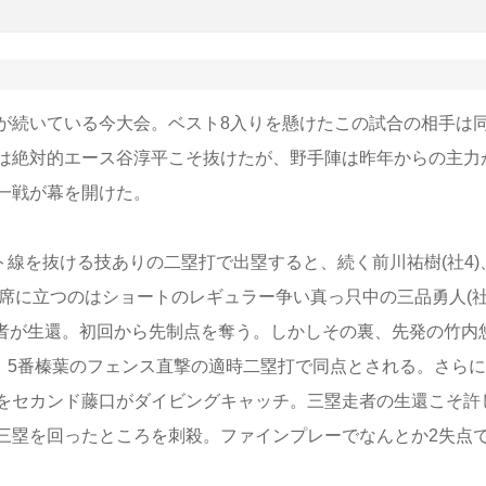
続いている今大会。ベスト8入りを懸けたこの試合の相手は
は絶対的エース谷淳平こそ抜けたが、野手陣は昨年からの主力
一戦が幕を開けた。
ト線を抜ける技ありの二塁打で出塁すると、続く前川祐樹(社4)
打席に立つのはショートのレギュラー争い真っ只中の三品勇人(
走者が生還。初回から先制点を奪う。しかしその裏、先発の竹内
と、5番榛葉のフェンス直撃の適時二塁打で同点とされる。さらに
をセカンド藤口がダイビングキャッチ。三塁走者の生還こそ許
三塁を回ったところを刺殺。ファインプレーでなんとか2失点