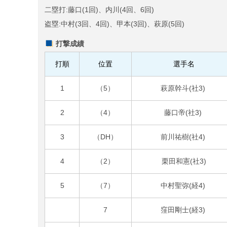
二塁打:藤口(1回)、内川(4回、6回)
盗塁:中村(3回、4回)、甲本(3回)、萩原(5回)
打撃成績
打順
位置
選手名
1
（5）
萩原幹斗(社3)
2
（4）
藤口帝(社3)
3
（DH）
前川祐樹(社4)
4
（2）
栗田和憲(社3)
5
（7）
中村聖弥(経4)
7
窪田剛士(経3)