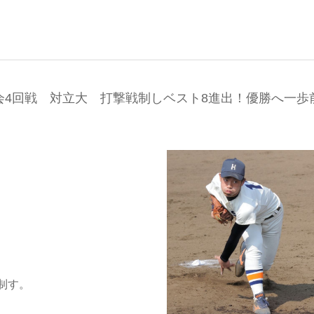
会4回戦 対立大 打撃戦制しベスト8進出！優勝へ一歩
制す。
。