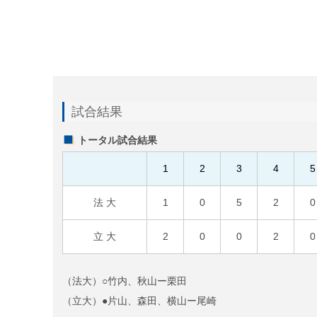
試合結果
トータル試合結果
1
2
3
4
5
法 大
1
0
5
2
0
立 大
2
0
0
2
0
（法大）○竹内、秋山ー栗田
（立大）●片山、森田、横山ー尾崎