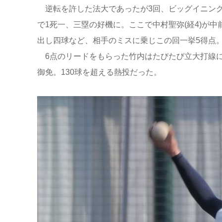
逆転を許した法大であったが3回、ビッグイニング
で1死一、三塁の好機に。ここで中村聖弥(経4)が
出し四球など、相手のミスに乗じこの回一挙5得点
6点のリードをもらった竹内はたびたび立大打線に
御免。130球を超える熱投だった。