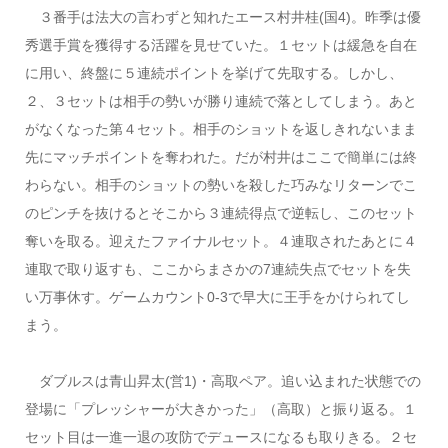
３番手は法大の言わずと知れたエース村井桂(国4)。昨季は優
秀選手賞を獲得する活躍を見せていた。１セットは緩急を自在
に用い、終盤に５連続ポイントを挙げて先取する。しかし、
２、３セットは相手の勢いが勝り連続で落としてしまう。あと
がなくなった第４セット。相手のショットを返しきれないまま
先にマッチポイントを奪われた。だが村井はここで簡単には終
わらない。相手のショットの勢いを殺した巧みなリターンでこ
のピンチを抜けるとそこから３連続得点で逆転し、このセット
奪いを取る。迎えたファイナルセット。４連取されたあとに４
連取で取り返すも、ここからまさかの7連続失点でセットを失
い万事休す。ゲームカウント0-3で早大に王手をかけられてし
まう。
ダブルスは青山昇太(営1)・高取ペア。追い込まれた状態での
登場に「プレッシャーが大きかった」（高取）と振り返る。１
セット目は一進一退の攻防でデュースになるも取りきる。２セ