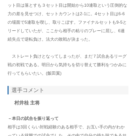
ット目は落とすも３セット目は開始から10連取という圧倒的な
力の差を見せつけ、セットカウントは2-1に。4セット目は6-6
の場面で5連取を喫し、取りこぼす。ファイナルセットも9-5と
リードしていたが、ここから相手の粘りのプレーに屈し、6連
続失点で逆転負け。法大の敗戦が決まった。
ストレート負けとなってしまったが、まだ７試合あるリーグ
戦の初戦である。明日から気持ちを切り替えて勝利をつかみに
行ってもらいたい。(飯田翼)
選手コメント
村井桂 主将
－本日の試合を振り返って
相手は3回くらい対戦経験のある相手で、お互い手の内がわか
っている状態での試合でした。その中で自分の持ち味であるサ