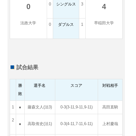
0
シングルス
3
0
4
法政大学
早稲田大学
0
ダブルス
1
試合結果
勝
選手名
スコア
対戦相手
敗
1
●
藤森文人(法3)
0-3(3-11,9-11,9-11)
高田直騎
2
●
高取侑史(法1)
0-3(4-11,7-11,6-11)
上村慶哉