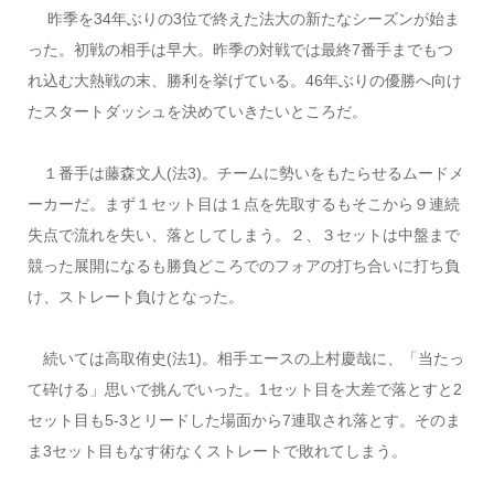
昨季を34年ぶりの3位で終えた法大の新たなシーズンが始ま
った。初戦の相手は早大。昨季の対戦では最終7番手までもつ
れ込む大熱戦の末、勝利を挙げている。46年ぶりの優勝へ向け
たスタートダッシュを決めていきたいところだ。
１番手は藤森文人(法3)。チームに勢いをもたらせるムードメ
ーカーだ。まず１セット目は１点を先取するもそこから９連続
失点で流れを失い、落としてしまう。２、３セットは中盤まで
競った展開になるも勝負どころでのフォアの打ち合いに打ち負
け、ストレート負けとなった。
続いては高取侑史(法1)。相手エースの上村慶哉に、「当たっ
て砕ける」思いで挑んでいった。1セット目を大差で落とすと2
セット目も5-3とリードした場面から7連取され落とす。そのま
ま3セット目もなす術なくストレートで敗れてしまう。