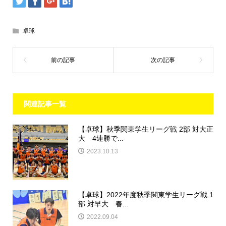
卓球
関連記事一覧
【卓球】秋季関東学生リーグ戦 2部 対大正
大 4連勝で...
2023.10.13
【卓球】2022年度秋季関東学生リーグ戦 1
部 対早大 春...
2022.09.04