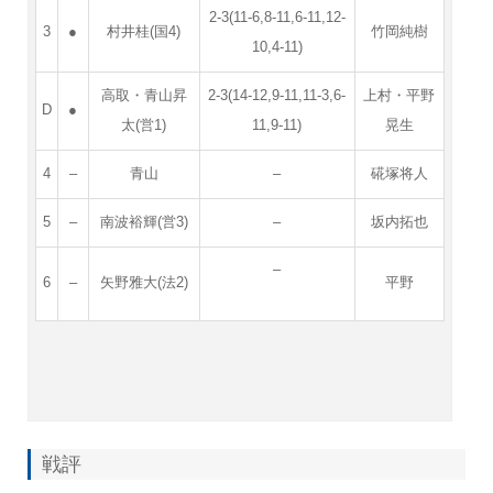
2-3(11-6,8-11,6-11,12-
3
●
村井桂(国4)
竹岡純樹
10,4-11)
高取・青山昇
2-3(14-12,9-11,11-3,6-
上村・平野
D
●
太(営1)
11,9-11)
晃生
4
–
青山
–
硴塚将人
5
–
南波裕輝(営3)
–
坂内拓也
–
6
–
矢野雅大(法2)
平野
戦評