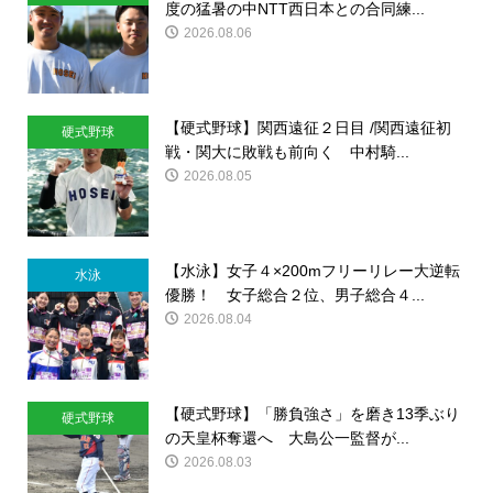
度の猛暑の中NTT西日本との合同練...
2026.08.06
【硬式野球】関西遠征２日目 /関西遠征初
硬式野球
戦・関大に敗戦も前向く 中村騎...
2026.08.05
【水泳】女子４×200mフリーリレー大逆転
水泳
優勝！ 女子総合２位、男子総合４...
2026.08.04
【硬式野球】「勝負強さ」を磨き13季ぶり
硬式野球
の天皇杯奪還へ 大島公一監督が...
2026.08.03