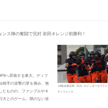
ェンス陣の奮闘で完封 岩田オレンジ初勝利！
P8へ昇格する東大。ディフ
始相手の攻撃の芽を摘み、無
LB松永新太郎（社3）のインターセプト
したものの、ファンブルやキ
ディフェンス
日大とのゲーム。隙のない攻