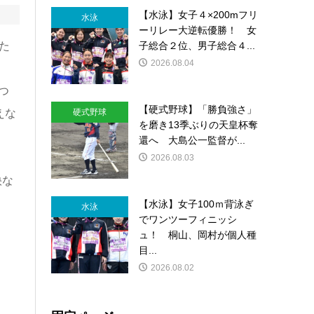
【水泳】女子４×200mフリ
水泳
ーリレー大逆転優勝！ 女
子総合２位、男子総合４...
た
2026.08.04
つ
【硬式野球】「勝負強さ」
硬式野球
えな
を磨き13季ぶりの天皇杯奪
還へ 大島公一監督が...
2026.08.03
快な
し
【水泳】女子100ｍ背泳ぎ
水泳
でワンツーフィニッシ
ュ！ 桐山、岡村が個人種
目...
2026.08.02