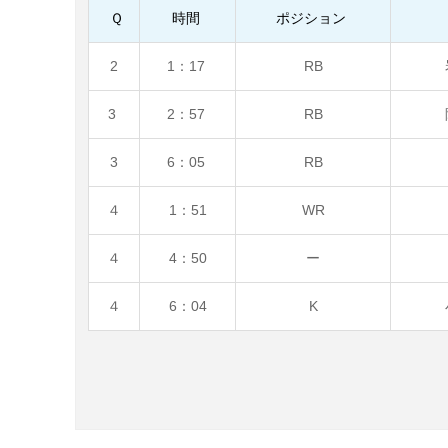
Ｑ
時間
ポジション
2
1：17
RB
3
2：57
RB
3
6：05
RB
４
1：51
WR
４
4：50
ー
４
6：04
K