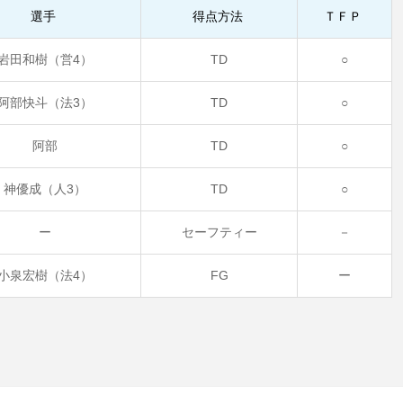
選手
得点方法
ＴＦＰ
岩田和樹（営4）
TD
○
阿部快斗（法3）
TD
○
阿部
TD
○
神優成（人3）
TD
○
ー
セーフティー
－
小泉宏樹（法4）
FG
ー