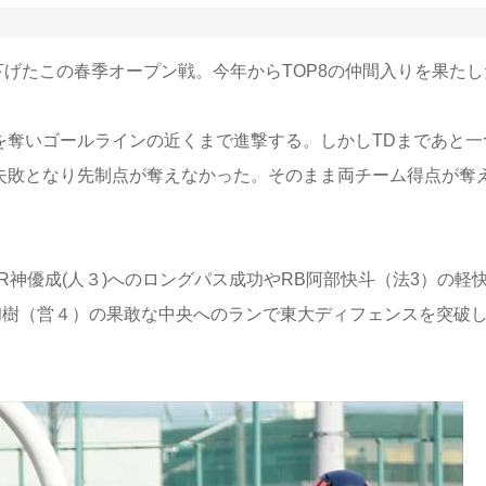
げたこの春季オープン戦。今年からTOP8の仲間入りを果たし
。
を奪いゴールラインの近くまで進撃する。しかしTDまであと一
も失敗となり先制点が奪えなかった。そのまま両チーム得点が奪
R神優成(人３)へのロングパス成功やRB阿部快斗（法3）の軽
和樹（営４）の果敢な中央へのランで東大ディフェンスを突破