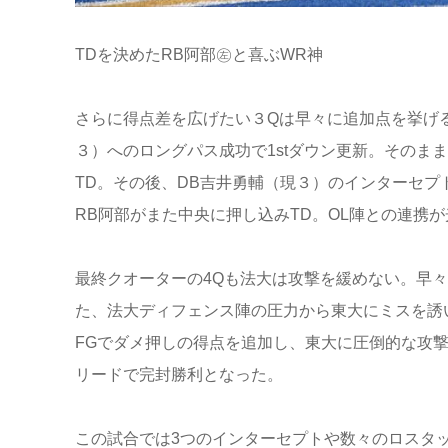
TDを決めたRB阿部㊧と喜ぶWR神
さらに得点差を広げたい３Qは早々に追加点を挙げる
３）へのロングパス成功で1stダウン更新。そのま
TD。その後、DB吉井勇輔（現３）のインターセ
RB阿部がまた中央に押し込みTD。OL陣との連携
最終クオーターの4Qも法大は攻撃を緩めない。早々に
た、法大ディフェンス陣の圧力から東大にミスを誘
FGでダメ押しの得点を追加し、東大に圧倒的な攻撃
リードで完封勝利となった。
この試合では3つのインターセプトや数々のロスタ