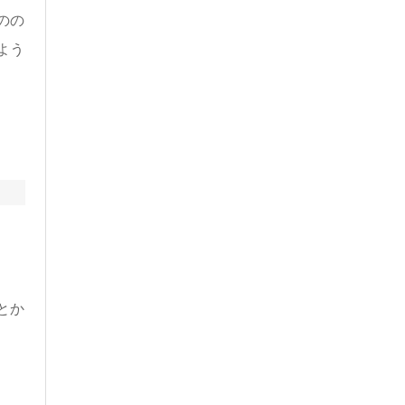
のの
よう
とか