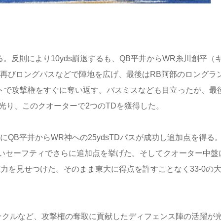
。反則により10yds罰退するも、QB平井からWR糸川創平（
ま再びロングパスなどで陣地を広げ、最後はRB阿部のロングラ
プトで攻撃権をすぐに奪い返す。パスミスなども目立ったが、最
が光り、このクオーターで2つのTDを獲得した。
QB平井からWR神への25ydsTDパスが成功し追加点を得る
いセーフティでさらに追加点を挙げた。そしてクオーター中盤
力を見せつけた。そのまま東大に得点を許すことなく33-0の
ックルなど、攻撃権の奪取に貢献したディフェンス陣の活躍が