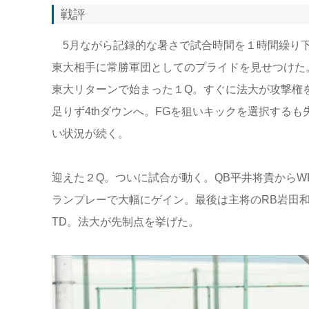
戦評
5月ながら記録的な暑さで試合時間を１時間繰り下
東大相手に常勝軍団としてのプライドを見せつけた
東大リターンで始まった１Q。すぐに法大が攻撃権
足りず4thダウンへ。FGを狙いキックを選択する
い状況が続く。
迎えた２Q。ついに試合が動く。QB平井将貴からW
ランプレーで大幅にゲイン。最後は主将のRB岩田
TD。法大が先制点を挙げた。