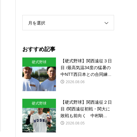
月を選択
おすすめ記事
【硬式野球】関西遠征３日
硬式野球
目 /最高気温34度の猛暑の
中NTT西日本との合同練...
2026.08.06
【硬式野球】関西遠征２日
硬式野球
目 /関西遠征初戦・関大に
敗戦も前向く 中村騎...
2026.08.05