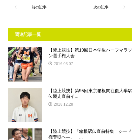
関連記事一覧
【陸上競技】第19回日本学生ハーフマラソ
ン選手権大会...
2016.03.07
【陸上競技】第95回東京箱根間往復大学駅
伝競走直前イ...
2018.12.28
【陸上競技】「箱根駅伝直前特集 シード
権奪取へ―」 ...