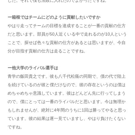
した。それで僕も法政に入れたのでよかったですね。
ー箱根ではチームにどのように貢献したいですか
やはり走ってチームの目標を達成することが一番の貢献の仕方
だと思います。部員が50人近くいる中で走れるのが10人という
ことで、探せば色々な貢献の仕方があるとは思いますが、今自
分が目指す貢献の仕方は走ることですね。
ー他大学のライバル選手は
青学の飯田貴之です。彼も八千代松蔭の同期で、僕の代で陸上
を続けているのが彼と僕だけなので、彼の存在というのは僕は
めちゃめちゃ意識しています。彼はどんどん先に行ってしまう
ので、僕にとっては一番のライバルだと思います。今は無理か
もしれませんが、絶対に4年間のうちに1回は勝ってやると思っ
ています。彼の結果は逐一見ていますし、やはり負けたくない
ですね。