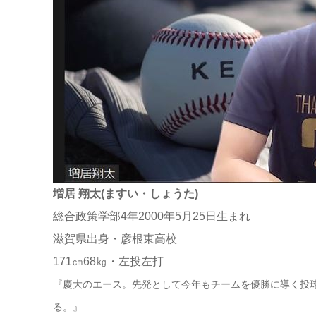
増居 翔太(ますい・しょうた)
総合政策学部4年2000年5月25日生まれ
滋賀県出身・彦根東高校
171㎝68㎏・左投左打
『慶大のエース。先発として今年もチームを優勝に導く投
る。』