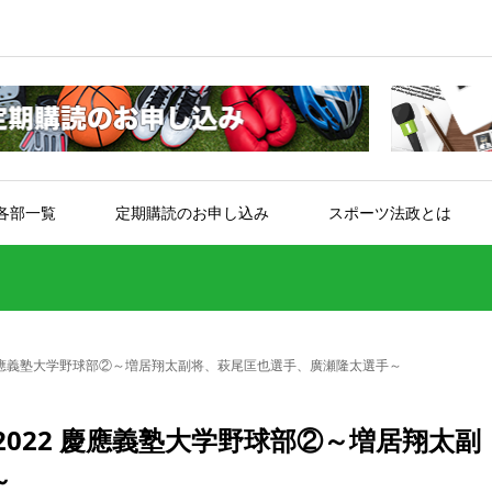
各部一覧
定期購読のお申し込み
スポーツ法政とは
慶應義塾大学野球部②～増居翔太副将、萩尾匡也選手、廣瀬隆太選手～
022 慶應義塾大学野球部②～増居翔太副
～