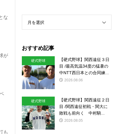
とな
月を選択
おすすめ記事
球が
【硬式野球】関西遠征３日
硬式野球
目 /最高気温34度の猛暑の
中NTT西日本との合同練...
2026.08.06
ベ
【硬式野球】関西遠征２日
硬式野球
目 /関西遠征初戦・関大に
敗戦も前向く 中村騎...
2026.08.05
打も