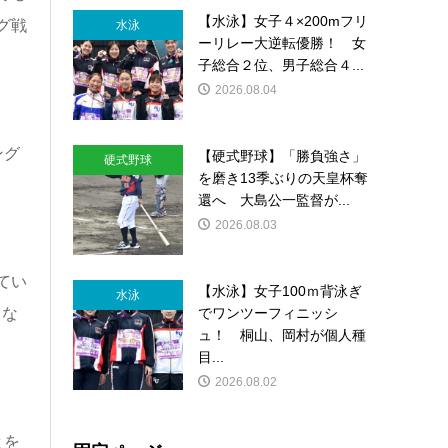
【水泳】女子４×200mフリ
グ戦
水泳
ーリレー大逆転優勝！ 女
子総合２位、男子総合４...
2026.08.04
ング
【硬式野球】「勝負強さ」
硬式野球
を磨き13季ぶりの天皇杯奪
還へ 大島公一監督が...
2026.08.03
てい
【水泳】女子100ｍ背泳ぎ
水泳
でワンツーフィニッシ
うな
ュ！ 桐山、岡村が個人種
目...
2026.08.02
とを