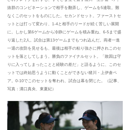
抜群のコンビネーションで相手を翻弄し、ゲームを5連取。難
なくこのセットをものにした。セカンドセット。ファーストセ
ットとは打って変わり、1-4と相手のリードが続く苦しい展開
に。しかし第6ゲームから冷静にゲームを積み重ね、6-5まで盛
り返した2人。試合は第13ゲームまでもつれ込んだ。両者一進
一退の攻防を見せるも、最後は相手の粘り強さに押されこのセ
ットを落としてしまう。勝負のファイナルセット。「敗因は守
りに入ってしまったことと経験の差だ」と語るように、このセ
ットでは終始思うように動くことができない猪川・上伊倉ペ
ア。0-10でこのセットを奪われ、試合は幕を閉じた。
（記事、
写真：溝口真央、東夏紀）