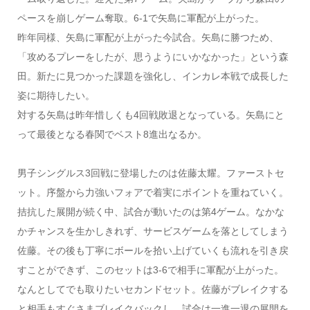
ペースを崩しゲーム奪取。6-1で矢島に軍配が上がった。
昨年同様、矢島に軍配が上がった今試合。矢島に勝つため、
「攻めるプレーをしたが、思うようにいかなかった」という森
田。新たに見つかった課題を強化し、インカレ本戦で成長した
姿に期待したい。
対する矢島は昨年惜しくも4回戦敗退となっている。矢島にと
って最後となる春関でベスト8進出なるか。
男子シングルス3回戦に登場したのは佐藤太耀。ファーストセ
ット。序盤から力強いフォアで着実にポイントを重ねていく。
拮抗した展開が続く中、試合が動いたのは第4ゲーム。なかな
かチャンスを生かしきれず、サービスゲームを落としてしまう
佐藤。その後も丁寧にボールを拾い上げていくも流れを引き戻
すことができず、このセットは3-6で相手に軍配が上がった。
なんとしてでも取りたいセカンドセット。佐藤がブレイクする
と相手もすぐさまブレイクバックし、試合は一進一退の展開を