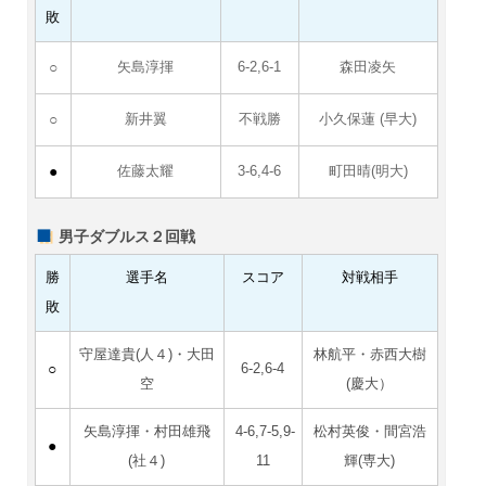
敗
○
矢島淳揮
6-2,6-1
森田凌矢
○
新井翼
不戦勝
小久保蓮 (早大)
●
佐藤太耀
3-6,4-6
町田晴(明大)
男子ダブルス２回戦
勝
選手名
スコア
対戦相手
敗
守屋達貴(人４)・大田
林航平・赤西大樹
○
6-2,6-4
空
(慶大）
矢島淳揮・村田雄飛
4-6,7-5,9-
松村英俊・間宮浩
●
(社４)
11
輝(専大)