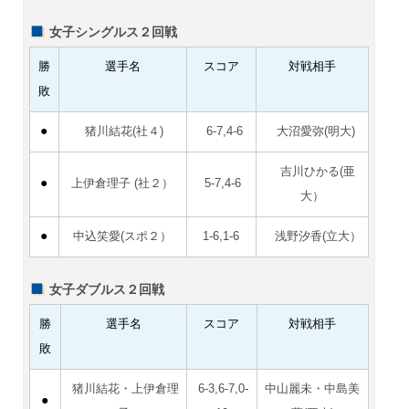
女子シングルス２回戦
勝
選手名
スコア
対戦相手
敗
●
猪川結花(社４)
6-7,4-6
大沼愛弥(明大)
吉川ひかる(亜
●
上伊倉理子 (社２）
5-7,4-6
大）
●
中込笑愛(スポ２）
1-6,1-6
浅野汐香(立大）
女子ダブルス２回戦
勝
選手名
スコア
対戦相手
敗
猪川結花・上伊倉理
6-3,6-7,0-
中山麗未・中島美
●