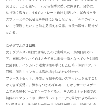
見せる。しかし第5ゲームから相手の勢いに押され、劣勢に。
粘り強く戦うも、4-6でストレート負けを喫した。試合後自身
のプレーとその反省点を冷静に分析しながら、「今年のインカ
レこそ優勝したい」と前を見据える佐藤。今後の躍進に期待が
かかる。
女子ダブルス２回戦
女子ダブルス2回戦に登場したのは山﨑京花・鵜飼日南乃ペ
ア。同日1ラウンドでは大会初日に雨天中断となっていた1回戦
に勝利し、インカレ予選出場権を手にした山﨑・鵜飼ペア。2
回戦に勝利しインカレ本戦出場を決めたい試合だ。
ファーストセット。序盤から相手の強いスマッシュを返すこと
ができず劣勢に。流れをつかめず0-3に。しかしサービスゲー
ムである第4ゲームでキープをすると、その後はネット際での
鵜飼のスマッシュや山﨑の長いストロークで果敢に攻め込み3-
3と盛り返す。その後も一進一退の攻防が続く中、鵜飼のリタ