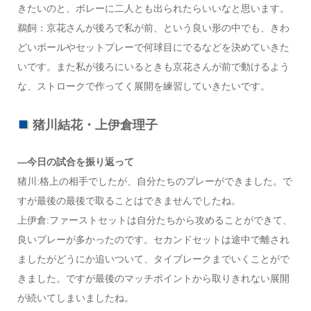
きたいのと、ボレーに二人とも出られたらいいなと思います。
鵜飼：京花さんが後ろで私が前、という良い形の中でも、きわ
どいボールやセットプレーで何球目にでるなどを決めていきた
いです。また私が後ろにいるときも京花さんが前で動けるよう
な、ストロークで作ってく展開を練習していきたいです。
猪川結花・上伊倉理子
―今日の試合を振り返って
猪川:格上の相手でしたが、自分たちのプレーができました。で
すが最後の最後で取ることはできませんでしたね。
上伊倉:ファーストセットは自分たちから攻めることができて、
良いプレーが多かったのです。セカンドセットは途中で離され
ましたがどうにか追いついて、タイブレークまでいくことがで
きました。ですが最後のマッチポイントから取りきれない展開
が続いてしまいましたね。