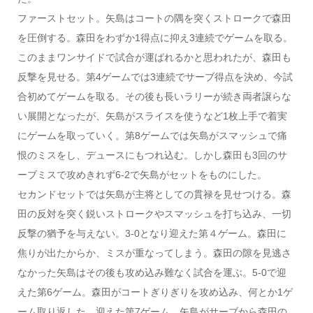
ファーストセット。矢島はコートの隅を突くストロークで森田
を圧倒する。森田をわずか1得点に抑え3連続でゲームを取る。
このままワンサイドで試合が運ばれるかと思われたが、森田も
反撃を見せる。第4ゲームでは3連続でサーブ得点を決め、今試
合初めてゲームを取る。その後も長いラリーが続き両者譲らな
い展開となったが、矢島がスライスを使うなど1枚上手で着実
にゲームを取っていく。第8ゲームでは矢島がスマッシュで痛
恨のミスをし、デュースにもつれ込む。しかし森田も3回のサ
ーブミスで攻めきれず6-2で矢島がセットをものにした。
セカンドセットでは矢島が主将としての貫禄を見せつける。森
田の反対を突く鋭いストロークやスマッシュを打ち込み、一切
反撃の猶予を与えない。3-0となり迎えた第４ゲーム。森田に
焦りが出たからか、ミスが重なってしまう。森田の隙を見逃さ
なかった矢島はその後も攻め込み難なく試合を運ぶ。5-0で迎
えた第6ゲーム。森田がコートぎりぎりを攻め込み、何とか1ゲ
ーム取り返した。迎えた第7ゲーム。矢島がサーブから森田の