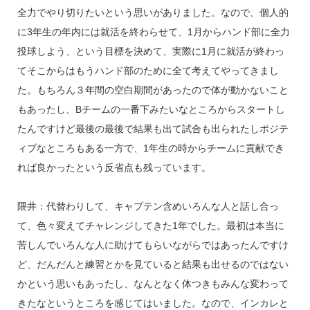
全力でやり切りたいという思いがありました。なので、個人的
に3年生の年内には就活を終わらせて、1月からハンド部に全力
投球しよう、という目標を決めて、実際に1月に就活が終わっ
てそこからはもうハンド部のために全て考えてやってきまし
た。もちろん３年間の空白期間があったので体が動かないこと
もあったし、Bチームの一番下みたいなところからスタートし
たんですけど最後の最後で結果も出て試合も出られたしポジテ
ィブなところもある一方で、1年生の時からチームに貢献でき
れば良かったという反省点も残っています。
隈井：代替わりして、キャプテン含めいろんな人と話し合っ
て、色々変えてチャレンジしてきた1年でした。最初は本当に
苦しんでいろんな人に助けてもらいながらではあったんですけ
ど、だんだんと練習とかを見ていると結果も出せるのではない
かという思いもあったし、なんとなく体つきもみんな変わって
きたなというところを感じてはいました。なので、インカレと