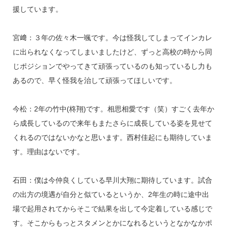
援しています。
宮﨑：３年の佐々木一颯です。今は怪我してしまってインカレ
に出られなくなってしまいましたけど、ずっと高校の時から同
じポジションでやってきて頑張っているのも知っているし力も
あるので、早く怪我を治して頑張ってほしいです。
今松：2年の竹中(柊翔)です。相思相愛です（笑）すごく去年か
ら成長しているので来年もまたさらに成長している姿を見せて
くれるのではないかなと思います。西村佳起にも期待していま
す。理由はないです。
石田：僕は今仲良くしている早川大翔に期待しています。試合
の出方の境遇が自分と似ているというか、2年生の時に途中出
場で起用されてからそこで結果を出して今定着している感じで
す。そこからもっとスタメンとかになれるというとなかなかポ