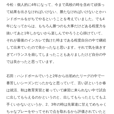
今松：個人的に4年になって、今まで高校の時を含めて頑張っ
て結果を出さなければいけない、勝たなければいけないとかハ
ンドボールをがちでやるということを考えていました。でも4
年になってからは、もちろん勝つのも大事だけどある程度力を
抜いてあと1年しかないから楽しんでやろうと心掛けていて、
それが最後のインカレで負けた時まである程度自分の中で継続
して出来ていたので良かったなと思います。それで気を抜きす
ぎてバランスを崩してしまったこともありましたけど自分の中
では良かったと思っています。
石田：ハンドボールでいうと2年から出初めたリーグの中で一
番苦しいシーズンだったかなと思っていて、言い訳というか春
は就活、秋は教育実習と被っていて練習に来られない中で試合
に出してもらえるのかというのと、出してもらったとしても上
手くいかないというか、2、3年の時は先輩達に甘えてめちゃく
ちゃなプレーをやってそれで点を取れるから評価されていたと