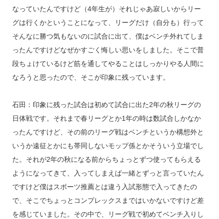
なっていたんですけど（4年生が）それじゃあ寂しいからリー
グは行くかということになって、リーグだけ（自分も）行って
そんなに勝つ気もないのに試合に出て、僕はベンチ外れてしま
ったんですけどなぜかすごく悔しい思いをしました。そこで普
段ちょけているけど筋を通してやることはしっかりやる人間に
なろうと思ったので、そこが印象に残っています。
石田：印象に残った試合は初めて試合に出た2年の秋リーグの
日体戦です。それまで春リーグとか1年の時は数試合しかなか
ったんですけど、その前のリーグ戦はベンチというか構想外と
いうか遠征とかにも帯同しないモップ係とかそういう立場でし
た。それが2年の秋になる前からちょっとずつ使ってもらえる
ようになってきて、入ってしまえば一緒とずっと言っていたん
ですけど僕はスポーツ推薦とは違う入試形態で入ってきたの
で、そこでちょっとコンプレックスまではいかないですけど差
を感じていました。その中で、リーグ戦で初めてベンチ入りし