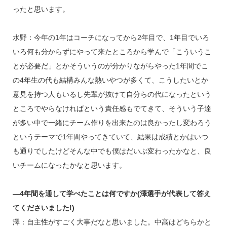
ったと思います。
水野：今年の1年はコーチになってから2年目で、1年目でいろ
いろ何も分からずにやって来たところから学んで「こういうこ
とが必要だ」とかそういうのが分かりながらやった1年間でこ
の4年生の代も結構みんな熱いやつが多くて、こうしたいとか
意見を持つ人もいるし先輩が抜けて自分らの代になったという
ところでやらなければという責任感もでてきて、そういう子達
が多い中で一緒にチーム作りを出来たのは良かったし変わろう
というテーマで1年間やってきていて、結果は成績とかはいつ
も通りでしたけどそんな中でも僕はだいぶ変わったかなと、良
いチームになったかなと思います。
―4年間を通して学べたことは何ですか(澤選手が代表して答え
てくださいました!)
澤：自主性がすごく大事だなと思いました。中高はどちらかと