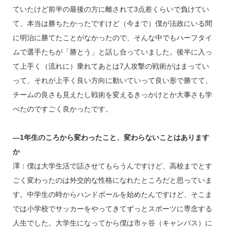
ていたけど前半の最後の方に離されて3点差くらいで負けてい
て、本当は勝ちたかったですけど（今まで）僕が法政にいる間
に明治に勝てたことがなかったので、そんな中でもハーフタイ
ムで選手たちが「勝とう」と話し合っていました。後半に入っ
て上手く（流れに）乗れてあとは7人攻撃の戦術がはまってい
って、それが上手く良い方向に動いていって良い形で勝てて、
チームの良さも見えたし戦術を変えるきっかけとか大事さも学
べたのですごく良かったです。
―1年生のころから変わったこと、変わらないことはあります
か
澤：僕は大学生活で話させてもらうんですけど、高校までとす
ごく変わったのは外交的な性格になれたところだと思っていま
す。中学生の時からハンドボールを始めたんですけど、そこま
では小学校でサッカーをやってきてずっとスポーツに専念する
人生でした。大学生になってから僕は市ヶ谷（キャンパス）に