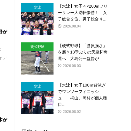
【水泳】女子４×200mフリ
水泳
ーリレー大逆転優勝！ 女
子総合２位、男子総合４...
2026.08.04
野が
【硬式野球】「勝負強さ」
硬式野球
が
を磨き13季ぶりの天皇杯奪
オデ
還へ 大島公一監督が...
2026.08.03
【水泳】女子100ｍ背泳ぎ
水泳
でワンツーフィニッシ
ュ！ 桐山、岡村が個人種
目...
2026.08.02
木が