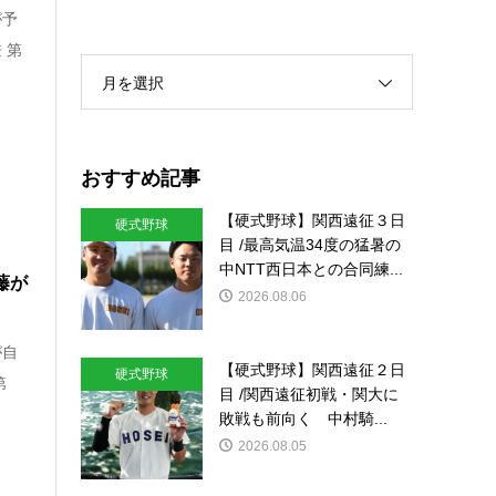
が予
 第
月を選択
おすすめ記事
【硬式野球】関西遠征３日
硬式野球
目 /最高気温34度の猛暑の
中NTT西日本との合同練...
藤が
2026.08.06
が自
【硬式野球】関西遠征２日
硬式野球
第
目 /関西遠征初戦・関大に
敗戦も前向く 中村騎...
2026.08.05