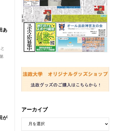
田あ
あと
第
アーカイブ
田が