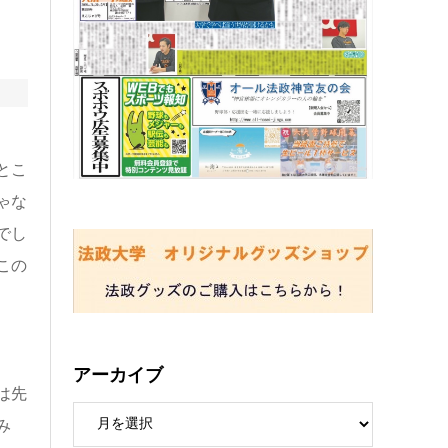
とこ
ゃな
でし
この
アーカイブ
は先
み