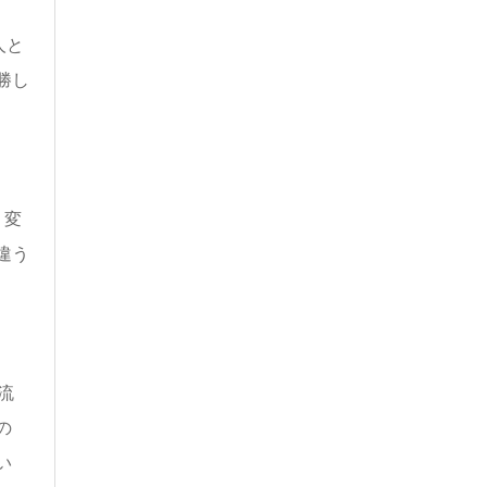
人と
勝し
り変
違う
流
の
い