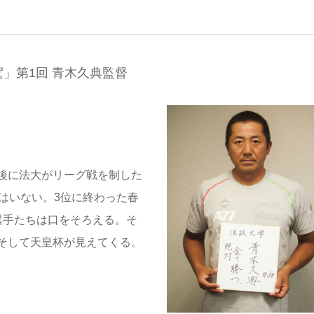
」第1回 青木久典監督
後に法大がリーグ戦を制した
はいない。3位に終わった春
選手たちは口をそろえる。そ
そして天皇杯が見えてくる。