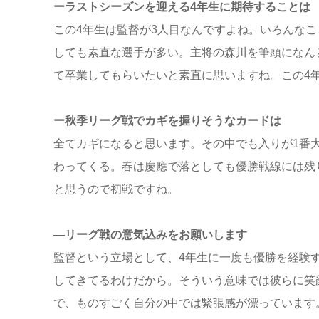
ーラストシーズンを迎える4年生に期待することは
この4年生は監督が3人目なんですよね。いろんな
しても素直な選手が多い。主将の森川を筆頭になん
て卒業してもらいたいと素直に思いますね。この4
ー秋季リーグ戦でカギを握りそうなカードは
全てカギになると思います。その中でも入りが1番
わってくる。春は慶應で落としても優勝戦線には残
と思うので初戦ですね。
—リーグ戦の意気込みをお願いします
監督という立場として、4年生に一度も優勝を経験
してきてるわけだから。そういう意味では彼らに笑
で、ものすごく自分の中では緊張感が漂っています