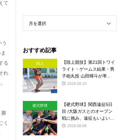
えて
月を選択
いう
おすすめ記事
いま
【陸上競技】第21回トワイ
する
陸上
ライト・ゲームス結果・男
それ
子砲丸投 山田暉斗が準...
た。
2026.08.10
【硬式野球】関西遠征5日
硬式野球
目 /大阪ガスとのオープン
と勝
戦に挑み、遠征もいよい...
ごく
2026.08.08
と