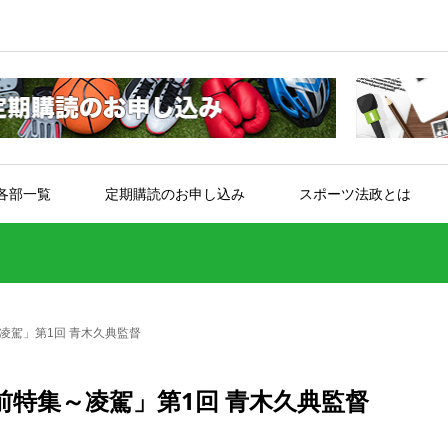
各部一覧
定期購読のお申し込み
スポーツ法政とは
凌駕」第1回 青木久典監督
特集～凌駕」第1回 青木久典監督