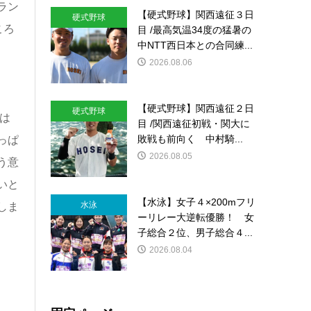
ラン
【硬式野球】関西遠征３日
硬式野球
ころ
目 /最高気温34度の猛暑の
中NTT西日本との合同練...
2026.08.06
【硬式野球】関西遠征２日
硬式野球
は
目 /関西遠征初戦・関大に
敗戦も前向く 中村騎...
っぱ
2026.08.05
う意
いと
【水泳】女子４×200mフリ
水泳
しま
ーリレー大逆転優勝！ 女
子総合２位、男子総合４...
2026.08.04