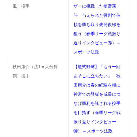
風）投手
ザーに挑戦した槙野遥
斗 与えられた役割で信
頼を勝ち取り先発復帰を
狙う（春季リーグ戦振り
返りインタビュー⑧） –
スポーツ法政
秋田康介（法1＝大分舞
【硬式野球】「もう一回
鶴）投手
あそこに立ちたい」 秋
田康介は春の経験を糧に
神宮での登板を成長につ
なげ勝利を託される投手
を目指す（春季リーグ戦
振り返りインタビュー
⑩） – スポーツ法政