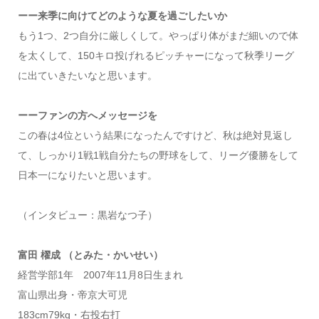
ーー来季に向けてどのような夏を過ごしたいか
もう1つ、2つ自分に厳しくして。やっぱり体がまだ細いので体
を太くして、150キロ投げれるピッチャーになって秋季リーグ
に出ていきたいなと思います。
ーーファンの方へメッセージを
この春は4位という結果になったんですけど、秋は絶対見返し
て、しっかり1戦1戦自分たちの野球をして、リーグ優勝をして
日本一になりたいと思います。
（インタビュー：黒岩なつ子）
富田 櫂成 （とみた・かいせい）
経営学部1年 2007年11月8日生まれ
富山県出身・帝京大可児
183cm79kg・右投右打