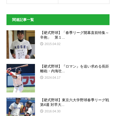
関連記事一覧
【硬式野球】「春季リーグ開幕直前特集～
辛抱」 第１...
2015.04.02
【硬式野球】『ロマン』を追い求める長距
離砲・内海壮...
2024.04.17
【硬式野球】東京六大学野球春季リーグ戦
第4週 対早大...
2016.04.30