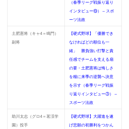
（春季リーグ戦振り返り
インタビュー⑬） – スポ
ーツ法政
土肥憲将（キャ4＝鳴門）
【硬式野球】「優勝でき
副将
なければどの順位も一
緒」 勝負強い打撃と責
任感でチームを支える扇
の要・土肥憲将は悔しさ
を糧に来季の逆襲へ決意
を示す（春季リーグ戦振
り返りインタビュー③） –
スポーツ法政
助川太志（グロ4＝茗渓学
【硬式野球】大躍進を遂
園）投手
げ悲願の初勝利をつかん