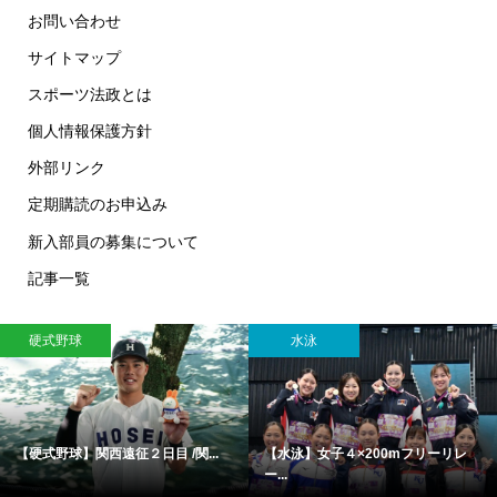
お問い合わせ
サイトマップ
スポーツ法政とは
個人情報保護方針
外部リンク
定期購読のお申込み
新入部員の募集について
記事一覧
硬式野球
水泳
【硬式野球】関西遠征２日目 /関...
【水泳】女子４×200mフリーリレ
ー...