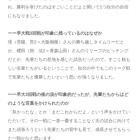
れ、勝利を挙げたのはすごいことだよと聞いて1つ自分の自信
にもなりました。
ーー早大戦3回戦が印象に残っているのはなぜか
境（亮陽、営2＝大阪桐蔭）さんの勝ち越しタイムリーだと
か、櫻田（朔、法2＝青森山田）さんのリリーフのピッチング
だとか、先輩たちの意地を感じた試合だったので。すごく頼も
しい先輩たちがいるということで、自分の中でもこのリーグ戦
で先輩たちと優勝したいという思いが強くなりました。
ーー早大3回戦の後の涙が印象的だったが、先輩たちからはど
のような言葉をかけられたのか
「良かったな」とか「まだこれからだよ」という声をかけてい
ただいて。その一戦に一喜一憂することなく次の試合に向けて
また頑張ろうという先輩たちの背中も見て、成長させてもらっ
た一戦かなと思います。