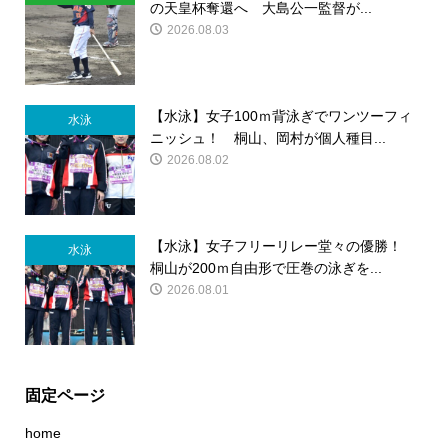
の天皇杯奪還へ 大島公一監督が...
2026.08.03
【水泳】女子100ｍ背泳ぎでワンツーフィ
水泳
ニッシュ！ 桐山、岡村が個人種目...
2026.08.02
【水泳】女子フリーリレー堂々の優勝！
水泳
桐山が200ｍ自由形で圧巻の泳ぎを...
2026.08.01
固定ページ
home