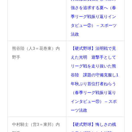
強さを追求する夏へ（春
季リーグ戦振り返りイン
タビュー②） – スポーツ
法政
熊谷陸（人3＝花巻東）内
【硬式野球】法明戦で見
野手
えた光明 遊撃手として
リーグ戦を走り抜いた熊
谷陸 課題の守備克服し1
年秋ぶり首位打者ねらう
（春季リーグ戦振り返り
インタビュー⑪） – スポ
ーツ法政
中村騎士（営3＝東邦）内
【硬式野球】悔しさの残