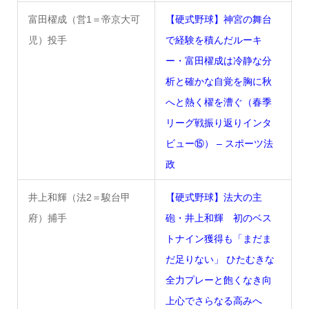
富田櫂成（営1＝帝京大可
【硬式野球】神宮の舞台
児）投手
で経験を積んだルーキ
ー・富田櫂成は冷静な分
析と確かな自覚を胸に秋
へと熱く櫂を漕ぐ（春季
リーグ戦振り返りインタ
ビュー⑮） – スポーツ法
政
井上和輝（法2＝駿台甲
【硬式野球】法大の主
府）捕手
砲・井上和輝 初のベス
トナイン獲得も「まだま
だ足りない」 ひたむきな
全力プレーと飽くなき向
上心でさらなる高みへ