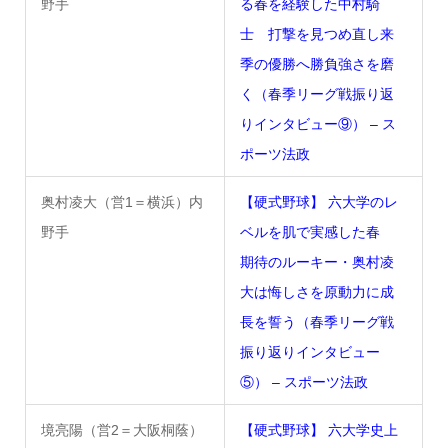
野手
る春を経験した中村騎
士 打撃を見つめ直し来
季の優勝へ勝負強さを磨
く（春季リーグ戦振り返
りインタビュー⑨） – ス
ポーツ法政
奥村凌大（営1＝横浜）内
【硬式野球】 六大学のレ
野手
ベルを肌で実感した春
期待のルーキー・奥村凌
大は悔しさを原動力に成
長を誓う（春季リーグ戦
振り返りインタビュー
⑤） – スポーツ法政
境亮陽（営2＝大阪桐蔭）
【硬式野球】 六大学史上