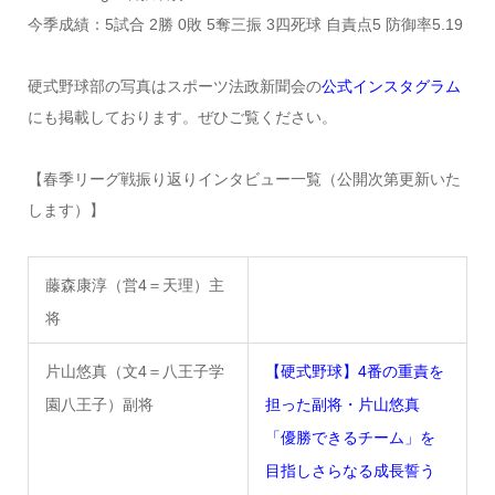
今季成績：5試合 2勝 0敗 5奪三振 3四死球 自責点5 防御率5.19
硬式野球部の写真はスポーツ法政新聞会の
公式インスタグラム
にも掲載しております。ぜひご覧ください。
【春季リーグ戦振り返りインタビュー一覧（公開次第更新いた
します）】
藤森康淳（営4＝天理）主
将
片山悠真（文4＝八王子学
【硬式野球】4番の重責を
園八王子）副将
担った副将・片山悠真
「優勝できるチーム」を
目指しさらなる成長誓う