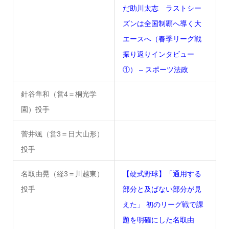
だ助川太志 ラストシー
ズンは全国制覇へ導く大
エースへ（春季リーグ戦
振り返りインタビュー
①） – スポーツ法政
針谷隼和（営4＝桐光学
園）投手
菅井颯（営3＝日大山形）
投手
名取由晃（経3＝川越東）
【硬式野球】「通用する
投手
部分と及ばない部分が見
えた」 初のリーグ戦で課
題を明確にした名取由