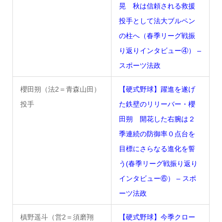
晃 秋は信頼される救援
投手として法大ブルペン
の柱へ（春季リーグ戦振
り返りインタビュー④） –
スポーツ法政
櫻田朔（法2＝青森山田）
【硬式野球】躍進を遂げ
投手
た鉄壁のリリーバー・櫻
田朔 開花した右腕は２
季連続の防御率０点台を
目標にさらなる進化を誓
う(春季リーグ戦振り返り
インタビュー⑥） – スポ
ーツ法政
槙野遥斗（営2＝須磨翔
【硬式野球】今季クロー