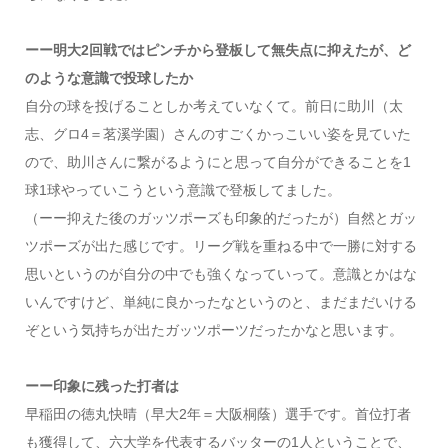
ーー明大2回戦ではピンチから登板して無失点に抑えたが、ど
のような意識で投球したか
自分の球を投げることしか考えていなくて。前日に助川（太
志、グロ4＝茗溪学園）さんのすごくかっこいい姿を見ていた
ので、助川さんに繋がるようにと思って自分ができることを1
球1球やっていこうという意識で登板してました。
（ーー抑えた後のガッツポーズも印象的だったが）自然とガッ
ツポーズが出た感じです。リーグ戦を重ねる中で一勝に対する
思いというのが自分の中でも強くなっていって。意識とかはな
いんですけど、単純に良かったなというのと、まだまだいける
ぞという気持ちが出たガッツポーツだったかなと思います。
ーー印象に残った打者は
早稲田の徳丸快晴（早大2年＝大阪桐蔭）選手です。首位打者
も獲得して、六大学を代表するバッターの1人ということで、