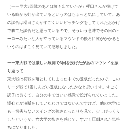
（ーー早大3回戦のあとは虹も出ていたが）櫻田さんが投げて
いる時から虹が出ているというのはちょっと気にしていて。あ
の試合は櫻田さんがすごくいいピッチングをしてくれたおかげ
で勝てた試合だと思っているので、そういう意味でその日のヒ
ーローみたいな人が立っているマウンドの後ろに虹がかかると
いうのはすごく見ていて感動しました。
ーー東大戦では厳しい展開で3回を投げたがあのマウンドを振
り返って
東大戦は初戦を落としてしまった中での登板だったので、この
リーグ戦で1番しんどい登板になったかなと思います。すごく
調子は良くて、自分の中ではいい感覚で投げられていました。
慢心とか油断をしていたわけではないんですけど、他の大学に
も一切劣らないスイングの強さだったりを見て、少しびっくり
したというか。六大学の怖さを感じて、すごく圧倒された気持
ちになりました。