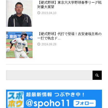
【硬式野球】東京六大学野球春季リーグ戦
対慶大展望
2015.04.10
【硬式野球】代打で登場！吉安遼哉主将の
一打で執念ド...
2024.09.28