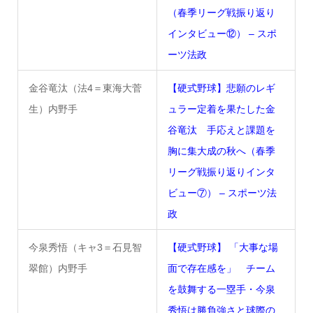
（春季リーグ戦振り返り
インタビュー⑫） – スポ
ーツ法政
金谷竜汰（法4＝東海大菅
【硬式野球】悲願のレギ
生）内野手
ュラー定着を果たした金
谷竜汰 手応えと課題を
胸に集大成の秋へ（春季
リーグ戦振り返りインタ
ビュー⑦） – スポーツ法
政
今泉秀悟（キャ3＝石見智
【硬式野球】 「大事な場
翠館）内野手
面で存在感を」 チーム
を鼓舞する一塁手・今泉
秀悟は勝負強さと球際の