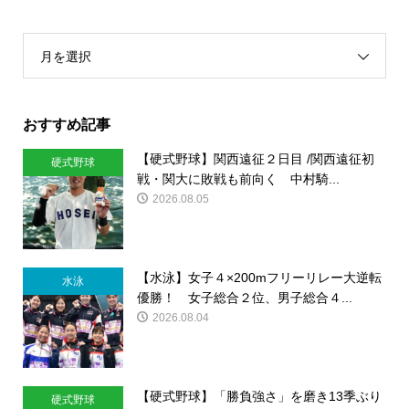
月を選択
おすすめ記事
【硬式野球】関西遠征２日目 /関西遠征初
硬式野球
戦・関大に敗戦も前向く 中村騎...
2026.08.05
【水泳】女子４×200mフリーリレー大逆転
水泳
優勝！ 女子総合２位、男子総合４...
2026.08.04
【硬式野球】「勝負強さ」を磨き13季ぶり
硬式野球