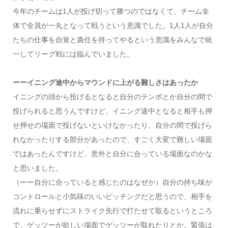
今年のチームは1人が投げ切って勝つのではなくて、チーム全
体で全員が一丸となって戦うという意識でした。1人1人が自分
たちの仕事を自覚と責任を持ってやるという意識をみんなで統
一してリーグ戦には臨んでいました。
ーーイニング途中からマウンドに上がる難しさはあったか
イニングの頭から投げるとなると自分のテンポとか自分の間で
投げられると思うんですけど、イニング途中となると相手も押
せ押せの場面で投げないといけなかったり、自分の間で投げら
れなかったりする部分があったので、すごく大変で難しい場面
ではあったんですけど、意外と自分に合っている場面なのかな
と思いました。
（ーー自分に合っていると感じたのはなぜか）自分の持ち味が
コントロールと小気味のいいピッチングだと思うので、相手を
流れに乗らせずにストライク先行で打たせて取るというところ
で、ゲッツーが欲しい場面でゲッツーが取れたりとか。緊張は