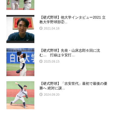
【硬式野球】他大学インタビュー2021 立
教大学野球部②...
2021.04.16
【硬式野球】先発・山床志郎６回に沈
む… 打線は９安打...
2025.09.15
【硬式野球】「吉安世代」最初で最後の優
勝へ 絶対に譲...
2024.09.20