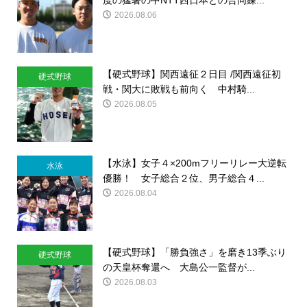
2026.08.06
【硬式野球】関西遠征２日目 /関西遠征初
硬式野球
戦・関大に敗戦も前向く 中村騎...
2026.08.05
【水泳】女子４×200mフリーリレー大逆転
水泳
優勝！ 女子総合２位、男子総合４...
2026.08.04
【硬式野球】「勝負強さ」を磨き13季ぶり
硬式野球
の天皇杯奪還へ 大島公一監督が...
2026.08.03