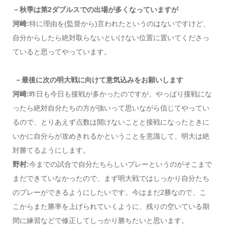
－秋季は第2ダブルスでの出場が多くなっていますが
河崎:
特に理由を(監督から)言われたというのはないですけど、
自分からしたら絶対取らないといけない位置に置いてくださっ
ていると思ってやっています。
－最後に次の明大戦に向けて意気込みをお願いします
河崎:
昨日も今日も接戦が多かったのですが、やっぱり接戦にな
ったら絶対自分たちの方が強いって思いながら信じてやってい
るので、とりあえず点数は開けないことと接戦になったときに
いかに自分らが攻めきれるかということを意識して、明大は絶
対勝てるようにします。
野村:
今までの試合で自分たちらしいプレーというのがそこまで
まだできていなかったので、まず明大戦ではしっかり自分たち
のプレーができるようにしたいです。今はまだ2勝なので、こ
こからまた勝率を上げられていくように、残りの空いている期
間に練習などで修正してしっかり勝ちたいと思います。