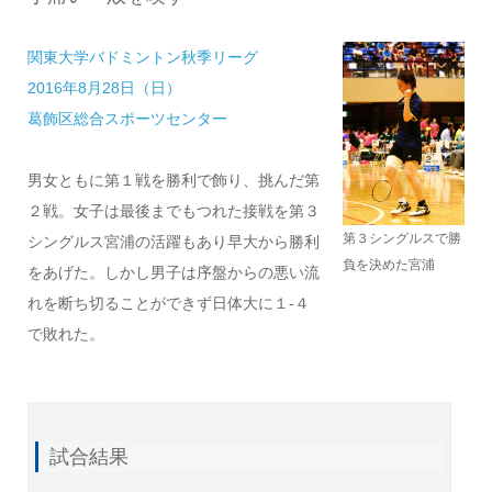
関東大学バドミントン秋季リーグ
2016年8月28日（日）
葛飾区総合スポーツセンター
男女ともに第１戦を勝利で飾り、挑んだ第
２戦。女子は最後までもつれた接戦を第３
第３シングルスで勝
シングルス宮浦の活躍もあり早大から勝利
負を決めた宮浦
をあげた。しかし男子は序盤からの悪い流
れを断ち切ることができず日体大に１‐４
で敗れた。
試合結果