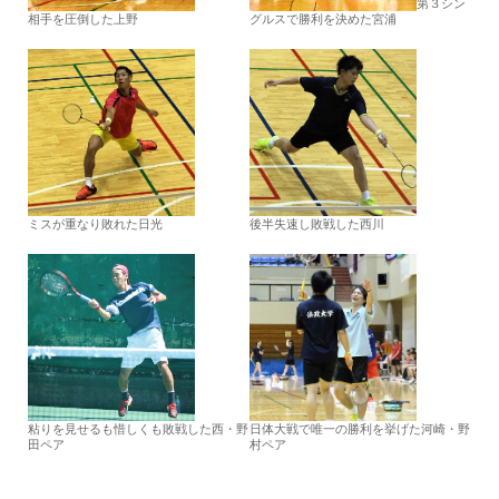
第３シン
相手を圧倒した上野
グルスで勝利を決めた宮浦
ミスが重なり敗れた日光
後半失速し敗戦した西川
粘りを見せるも惜しくも敗戦した西・野
日体大戦で唯一の勝利を挙げた河崎・野
田ペア
村ペア