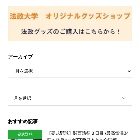
アーカイブ
月を選択
おすすめ記事
【硬式野球】関西遠征３日目 /最高気温34
硬式野球
度の猛暑の中NTT西日本との合同練...