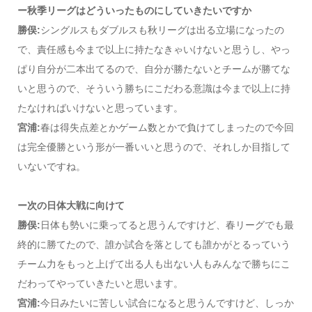
ー秋季リーグはどういったものにしていきたいですか
勝俣:
シングルスもダブルスも秋リーグは出る立場になったの
で、責任感も今まで以上に持たなきゃいけないと思うし、やっ
ぱり自分が二本出てるので、自分が勝たないとチームが勝てな
いと思うので、そういう勝ちにこだわる意識は今まで以上に持
たなければいけないと思っています。
宮浦:
春は得失点差とかゲーム数とかで負けてしまったので今回
は完全優勝という形が一番いいと思うので、それしか目指して
いないですね。
ー次の日体大戦に向けて
勝俣:
日体も勢いに乗ってると思うんですけど、春リーグでも最
終的に勝てたので、誰か試合を落としても誰かがとるっていう
チーム力をもっと上げて出る人も出ない人もみんなで勝ちにこ
だわってやっていきたいと思います。
宮浦:
今日みたいに苦しい試合になると思うんですけど、しっか