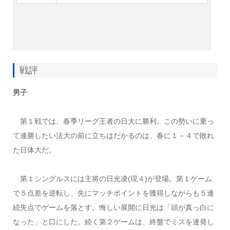
戦評
男子
第１戦では、春季リーグ王者の日大に勝利。この勢いに乗っ
て連勝したい法大の前に立ちはだかるのは、春に１－４で敗れ
た日体大だ。
第１シングルスには主将の日光凌(現４)が登場。第１ゲーム
で５点差を逆転し、先にマッチポイントを獲得しながらも５連
続失点でゲームを落とす。悔しい展開に日光は「頭が真っ白に
なった」と口にした。続く第２ゲームは、終盤でミスを連発し