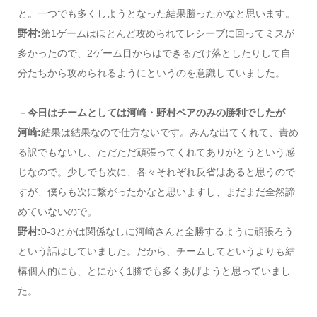
と。一つでも多くしようとなった結果勝ったかなと思います。
野村:
第1ゲームはほとんど攻められてレシーブに回ってミスが
多かったので、2ゲーム目からはできるだけ落としたりして自
分たちから攻められるようにというのを意識していました。
－今日はチームとしては河崎・野村ペアのみの勝利でしたが
河崎:
結果は結果なので仕方ないです。みんな出てくれて、責め
る訳でもないし、ただただ頑張ってくれてありがとうという感
じなので。少しでも次に、各々それぞれ反省はあると思うので
すが、僕らも次に繋がったかなと思いますし、まだまだ全然諦
めていないので。
野村:
0-3とかは関係なしに河崎さんと全勝するように頑張ろう
という話はしていました。だから、チームしてというよりも結
構個人的にも、とにかく1勝でも多くあげようと思っていまし
た。