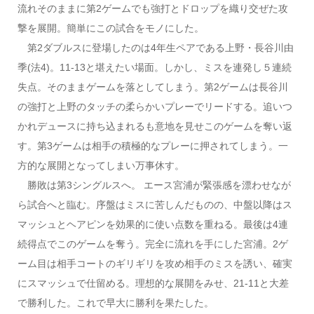
流れそのままに第2ゲームでも強打とドロップを織り交ぜた攻
撃を展開。簡単にこの試合をモノにした。
第2ダブルスに登場したのは4年生ペアである上野・長谷川由
季(法4)。11-13と堪えたい場面。しかし、ミスを連発し５連続
失点。そのままゲームを落としてしまう。第2ゲームは長谷川
の強打と上野のタッチの柔らかいプレーでリードする。追いつ
かれデュースに持ち込まれるも意地を見せこのゲームを奪い返
す。第3ゲームは相手の積極的なプレーに押されてしまう。一
方的な展開となってしまい万事休す。
勝敗は第3シングルスへ。 エース宮浦が緊張感を漂わせなが
ら試合へと臨む。序盤はミスに苦しんだものの、中盤以降はス
マッシュとヘアピンを効果的に使い点数を重ねる。最後は4連
続得点でこのゲームを奪う。完全に流れを手にした宮浦。2ゲ
ーム目は相手コートのギリギリを攻め相手のミスを誘い、確実
にスマッシュで仕留める。理想的な展開をみせ、21-11と大差
で勝利した。これで早大に勝利を果たした。