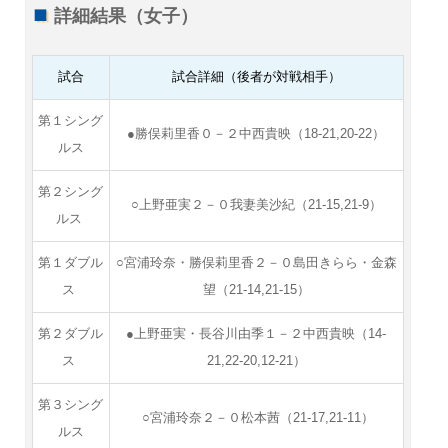
詳細結果（女子）
試合
試合詳細（後者が対戦相手）
第１シング
●勝俣莉里香０－２中西貴映（18-21,20-22）
ルス
第２シング
○上野亜実２－０我妻美沙紀（21-15,21-9）
ルス
第１ダブル
○宮浦玲奈・勝俣莉里香２－０島田きらら・金森
ス
望（21-14,21-15）
第２ダブル
●上野亜実・長谷川由季１－２中西貴映（14-
ス
21,22-20,12-21）
第３シング
○宮浦玲奈２－０松本茜（21-17,21-11）
ルス