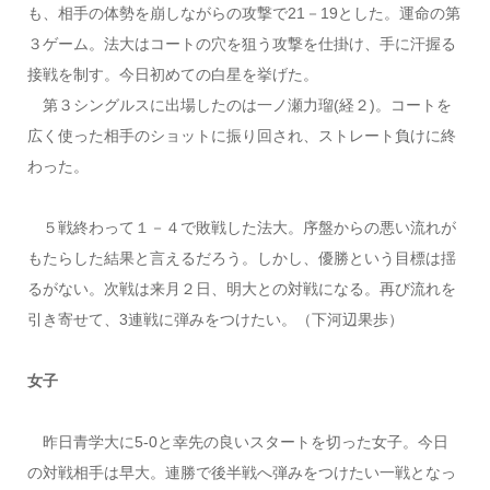
も、相手の体勢を崩しながらの攻撃で21－19とした。運命の第
３ゲーム。法大はコートの穴を狙う攻撃を仕掛け、手に汗握る
接戦を制す。今日初めての白星を挙げた。
第３シングルスに出場したのは一ノ瀬力瑠(経２)。コートを
広く使った相手のショットに振り回され、ストレート負けに終
わった。
５戦終わって１－４で敗戦した法大。序盤からの悪い流れが
もたらした結果と言えるだろう。しかし、優勝という目標は揺
るがない。次戦は来月２日、明大との対戦になる。再び流れを
引き寄せて、3連戦に弾みをつけたい。（下河辺果歩）
女子
昨日青学大に5-0と幸先の良いスタートを切った女子。今日
の対戦相手は早大。連勝で後半戦へ弾みをつけたい一戦となっ