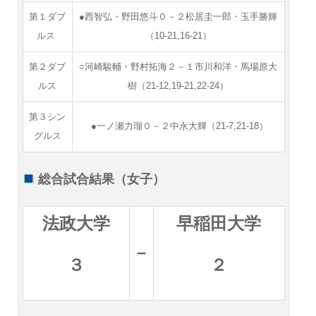
第１ダブ
●西智弘・野田悠斗０－２松居圭一郎・玉手勝輝
ルス
（10-21,16-21）
第２ダブ
○河崎駿輔・野村拓海２－１市川和洋・馬場原大
ルス
樹（21-12,19-21,22-24）
第３シン
●一ノ瀬力瑠０－２中永大輝（21-7,21-18）
グルス
総合試合結果（女子）
法政大学
早稲田大学
–
３
２