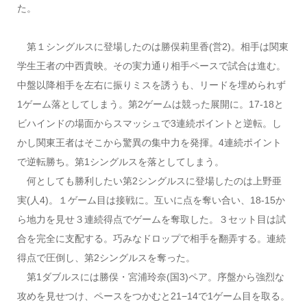
た。
第１シングルスに登場したのは勝俣莉里香(営2)。相手は関東
学生王者の中西貴映。その実力通り相手ペースで試合は進む。
中盤以降相手を左右に振りミスを誘うも、リードを埋められず
1ゲーム落としてしまう。第2ゲームは競った展開に。17-18と
ビハインドの場面からスマッシュで3連続ポイントと逆転。し
かし関東王者はそこから驚異の集中力を発揮。4連続ポイント
で逆転勝ち。第1シングルスを落としてしまう。
何としても勝利したい第2シングルスに登場したのは上野亜
実(人4)。１ゲーム目は接戦に。互いに点を奪い合い、18-15か
ら地力を見せ３連続得点でゲームを奪取した。３セット目は試
合を完全に支配する。巧みなドロップで相手を翻弄する。連続
得点で圧倒し、第2シングルスを奪った。
第1ダブルスには勝俣・宮浦玲奈(国3)ペア。序盤から強烈な
攻めを見せつけ、ペースをつかむと21−14で1ゲーム目を取る。