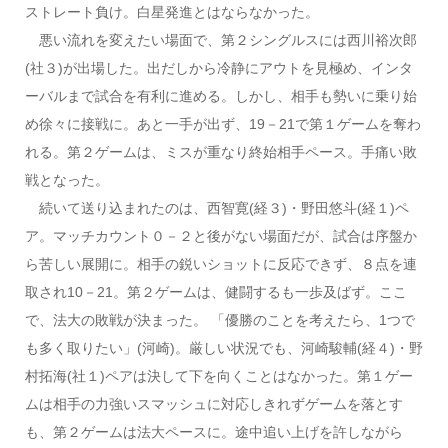
ストレート負け。白星発進とはならなかった。
悪い流れを変えたい場面で、第２シングルスには西川裕次郎
(社３)が出場した。出だしから冷静にアウトを見極め、インタ
ーバルまで試合を有利に進める。しかし、相手も勢いに乗り始
め徐々に接戦に。あと一手が出ず、19－21で第１ゲームを奪わ
れる。第２ゲームは、ミスが重なり終始相手ペース。手痛い敗
戦となった。
続いて送り込まれたのは、西智寛(経３)・野田悠斗(経１)ペ
ア。マッチカウント０－２と後がない場面だが、試合は序盤か
ら苦しい展開に。相手の鋭いショットに反応できず、８点を連
取され10－21。第２ゲームは、健闘するも一歩及ばず。ここ
で、法大の敗戦が決まった。 「優勝のことを考えたら、1つで
も多く取りたい」(河崎)。厳しい状況でも、河崎駿輔(経４)・野
村拓海(社１)ペアは決して下を向くことはなかった。第１ゲー
ムは相手の力強いスマッシュに対応しきれずゲームを落とす
も、第２ゲームは法大ペースに。途中追い上げを許しながら