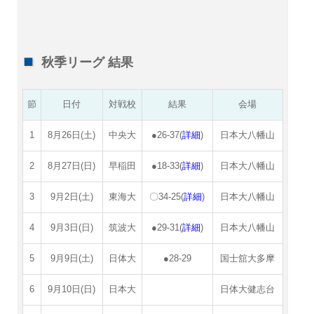
秋季リーグ 結果
節
日付
対戦校
結果
会場
1
8月26日(土)
中央大
●26-37(
詳細
)
日本大八幡山
2
8月27日(日)
早稲田
●18-33(
詳細
)
日本大八幡山
3
9月2日(土)
東海大
〇34-25(
詳細
)
日本大八幡山
4
9月3日(日)
筑波大
●29-31(
詳細
)
日本大八幡山
5
9月9日(土)
日体大
●28-29
国士舘大多摩
6
9月10日(日)
日本大
日体大健志台