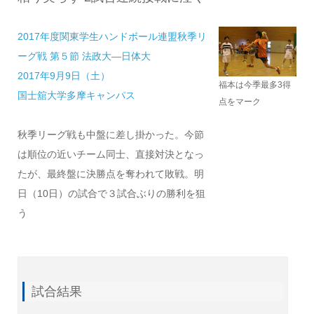
2017年度関東学生ハンドボール連盟秋季リ
ーグ戦 第５節 法政大—日体大
2017年9月9日（土）
福本は今季最多3得
国士舘大学多摩キャンパス
点をマーク
秋季リーグ戦も中盤に差し掛かった。今節
は順位の近いチーム同士、直接対決となっ
たが、最終盤に決勝点を奪われて敗戦。明
日（10日）の試合で３試合ぶりの勝利を狙
う
試合結果