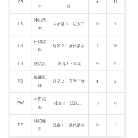
CB
１
11
大
台
沖山葉
LB
スポ健３・法政二
０
１
太
松岡寛
LB
経済２・藤代紫水
２
18
尚
LB
黛祐貴
経済３・富岡
０
０
服部流
RB
経済２・高岡向陵
１
２
征
本田拓
RW
社会２・法政二
３
８
海
柿沼健
PP
社会１・藤代紫水
０
３
吾