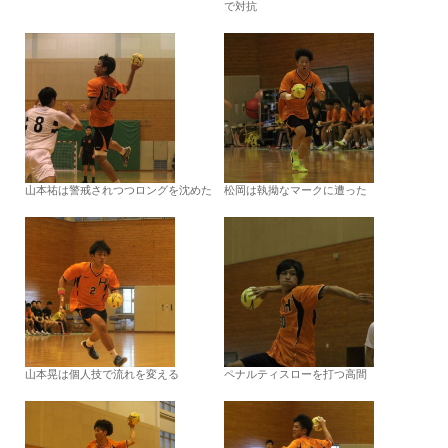
で対抗
山本祐は警戒されつつロングを沈めた
松岡は執拗なマークに遭った
山本晃は個人技で流れを変える
ペナルティスローを打つ高間