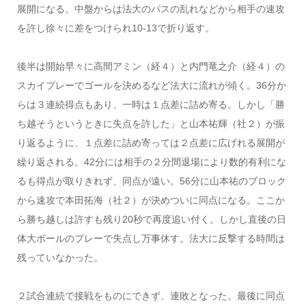
展開になる。中盤からは法大のパスの乱れなどから相手の速攻
を許し徐々に差をつけられ10-13で折り返す。
後半は開始早々に高間アミン（経４）と内門竜之介（経４）の
スカイプレーでゴールを決めるなど法大に流れが傾く。36分か
らは３連続得点もあり、一時は１点差に詰め寄る。しかし「勝
ち越そうというときに失点を許した」と山本祐輝（社２）が振
り返るように、１点差に詰め寄っては２点差に広げれる展開が
繰り返される。42分には相手の２分間退場により数的有利にな
るも得点が取りきれず、同点が遠い。56分に山本祐のブロック
から速攻で本田拓海（社２）が決めついに同点になる。ここか
ら勝ち越しは許すも残り20秒で再度追い付く。しかし直後の日
体大ボールのプレーで失点し万事休す。法大に反撃する時間は
残っていなかった。
２試合連続で接戦をものにできず、連敗となった。最後に同点