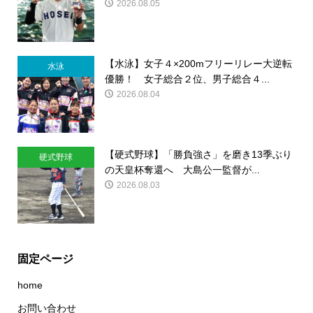
2026.08.05
【水泳】女子４×200mフリーリレー大逆転
水泳
優勝！ 女子総合２位、男子総合４...
2026.08.04
【硬式野球】「勝負強さ」を磨き13季ぶり
硬式野球
の天皇杯奪還へ 大島公一監督が...
2026.08.03
固定ページ
home
お問い合わせ