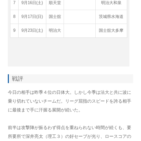
7
9月16日(土)
順天堂
明治大和泉
8
9月17日(日)
国士舘
茨城県水海道
9
9月23日(土)
明治大
国士舘大多摩
戦評
今日の相手は昨季４位の日体大。しかし今季は法大と共に波に
乗り切れていないチームだ。リーグ屈指のスピードを誇る相手
に最後まで手に汗握る展開が続いた。
前半は攻撃陣が振るわず得点を重ねられない時間が続くも、要
所要所で深井亮太（理工３）の好セーブが光り、ロースコアの