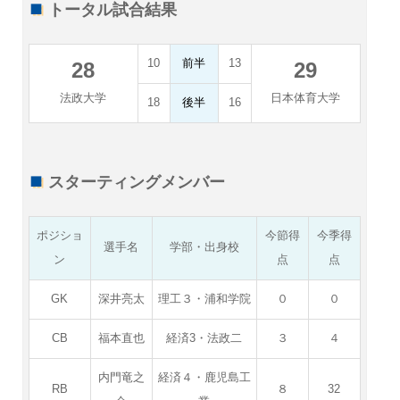
トータル試合結果
10
前半
13
28
29
法政大学
日本体育大学
18
後半
16
スターティングメンバー
ポジショ
今節得
今季得
選手名
学部・出身校
ン
点
点
GK
深井亮太
理工３・浦和学院
０
０
CB
福本直也
経済3・法政二
３
４
内門竜之
経済４・鹿児島工
RB
８
32