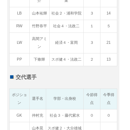
介
業
LB
山本祐輝
社会２・浦和学院
３
14
RW
竹野恭平
社会４・法政二
１
５
高間アミ
LW
経済４・富岡
３
21
ン
PP
下條輝
スポ健４・法政二
２
13
交代選手
ポジショ
今節得
今季得
選手名
学部・出身校
ン
点
点
GK
仲村充
社会３・藤代紫水
０
０
山本晃
スポ健２・大分雄城