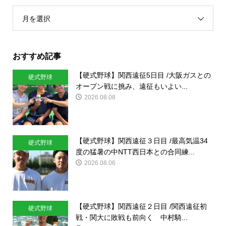
月を選択
おすすめ記事
【硬式野球】関西遠征5日目 /大阪ガスとの
硬式野球
オープン戦に挑み、遠征もいよい...
2026.08.08
【硬式野球】関西遠征３日目 /最高気温34
硬式野球
度の猛暑の中NTT西日本との合同練...
2026.08.06
【硬式野球】関西遠征２日目 /関西遠征初
硬式野球
戦・関大に敗戦も前向く 中村騎...