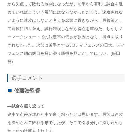
から失点して敗れる展開になったが、前半から有利に試合を進
めていればこういう展開にはならなかっただろう。速攻されな
いように速攻はしないと考えを念頭に置きながら、最善策とし
て速攻に切り替え、試行錯誤しながら得点を重ねた。しかしノ
ーマークシュートでの決定率の低さが原因となり、得点を取り
きれなかった。次節は苦手とする3:3ディフェンスの日大。ディ
フェンス網の網目を掻い潜り勝機を見いだしてほしい。(飯田
翼)
選手コメント
佐藤浩監督
—試合を振り返って
途中で点差が離れた中で良く粘ったとは思います。最後は速攻
を決められて敗れる形でしたが、そこで引き分けに持ち込めな
かったのは悔やまれます。