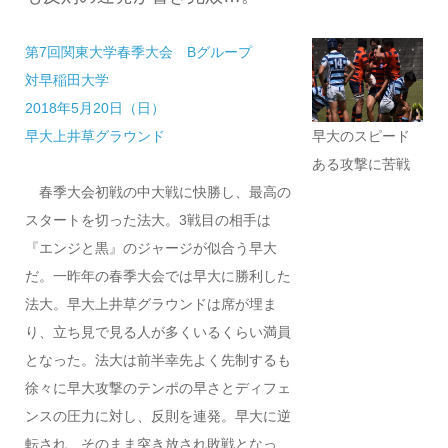
第7回関東大学春季大会 B
グループ
対早稲田大学
2018年5月20日（日）
早大のスピード
早大上井草グラウンド
ある攻撃に苦戦
春季大会初戦の中大戦に快勝し、最高の
スタートを切った法大。3戦目の相手は
『エンジと黒』のジャージが似合う早大
だ。一昨年の春季大会では早大に勝利した
法大。早大上井草グラウンドは席が埋ま
り、立ち見で見る人が多くいるくらい満員
となった。法大は前半幸先よく先制するも
徐々に早大攻撃のテンポの早さとディフェ
ンスの圧力に対し、反則を連発。早大に逆
転され、そのまま突き放され敗戦となっ