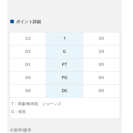
ポイント詳細
1/2
Ｔ
3/5
0/2
G
2/4
0/1
PT
0/0
0/0
PG
0/0
0/0
DG
0/0
T：斉藤
/橋本陸、ジョーンズ
G：有田
※前半/後半