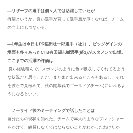
―リザーブの選手は個々人では活躍していたが
有望というか、良い選手が育って選手層が厚くなれば、チーム
の向上にもつながる。
―1年生は今日もPR稲田壮一郎選手（社1）、ビッグゲインの
場面も多々あったCTB有田闘志樹選手(経1)がスタメンで出場。
ここまでの活躍の評価は
良い経験積んで、スポンジのように色々吸収してくれてるよう
な状況だと思う。ただ、まだまだ出来るところもあるし、それ
を彼らで見極めて、秋の開幕戦でゴールド(Aチーム)にいれるよ
うになるといい。
―ノーサイド後のミーティングで話したことは
自分たちの現状を知れた。チームで早大のようなプレッシャー
をかけて、練習しなくてはならないことがわかったわけだか