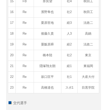
15
FB
奈良望
社4
秋田工
16
Re
濱野隼也
社2
秋田工
17
Re
栗原世地
経3
法政二
18
Re
後藤久貴
人3
高鍋
19
Re
粟飯原舜
経2
法政二
20
Re
橋本陸
社2
東京
21
Re
隠塚翔太朗
経1
東福岡
22
Re
坂口匡平
社1
大産大付
23
Re
高橋達也
スポ1
目黒学院
交代選手