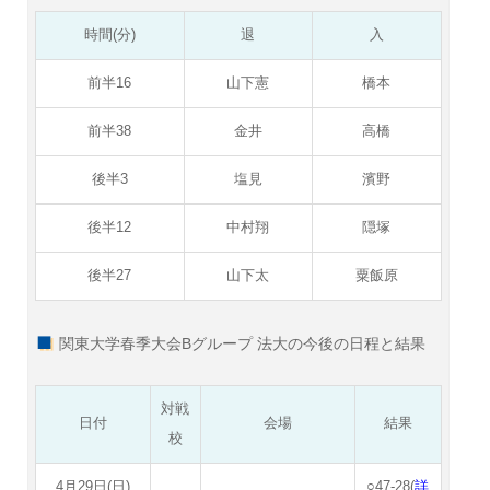
時間(分)
退
入
前半16
山下憲
橋本
前半38
金井
高橋
後半3
塩見
濱野
後半12
中村翔
隠塚
後半27
山下太
粟飯原
関東大学春季大会Bグループ 法大の今後の日程と結果
対戦
日付
会場
結果
校
4月29日(日)
○47-28(
詳