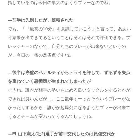
指しているのは今日の早大のようなプレーなのでね。
―前半は先制したが、逆転された
でも、「『最初の10分』を意識していこう」と言って、ああい
う結果が出てきてるということはそれはそれで評価できる。プ
レッシャーのなかで、自分たちのプレーが出来ないというの
が、今日の一番の反省点ですね。
―後半は序盤のペナルティからトライを許して、ずるずる失点
を重ねていく悪循環が生まれてしまったが
そうね。誰かが相手の勢いを止める良いタックルをするとかが
できれば良いんだが…。ここ数年ずーっとそういうプレーがな
かったりするから、誰かが起爆剤になるようなプレーが出来て
くるとチームが変わってくるんでしょうね。
―FL山下憲太(社2)選手が前半交代したのは負傷交代か