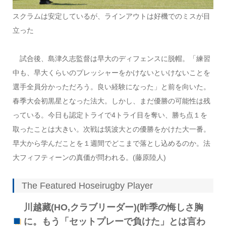
スクラムは安定しているが、ラインアウトは好機でのミスが目
立った
試合後、島津久志監督は早大のディフェンスに脱帽。「練習
中も、早大くらいのプレッシャーをかけないといけないことを
選手全員分かっただろう。良い経験になった」と前を向いた。
春季大会初黒星となった法大。しかし、まだ優勝の可能性は残
っている。今日も認定トライで4トライ目を奪い、勝ち点１を
取ったことは大きい。次戦は筑波大との優勝をかけた大一番。
早大から学んだことを１週間でどこまで落とし込めるのか。法
大フィフティーンの真価が問われる。(藤原陸人)
The Featured Hoseirugby Player
川越藏(HO,クラブリーダー)(昨季の悔しさ胸
に。もう「セットプレーで負けた」とは言わ