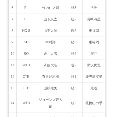
6
FL
竹内仁之輔
経3
法政
7
FL
山下憲太
社2
長崎海星
8
NO.8
山下太雅
現2
東福岡
9
SH
中村翔
経3
東福岡
10
SO
金井大雪
経4
深谷
11
WTB
斉藤大智
現2
黒沢尻北
12
CTB
有田闘志樹
経1
鹿児島実業
13
CTB
山根雄矢
経3
尾道
ジョーンズ杏人
14
WTB
経2
札幌山の手
竜