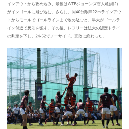
インアウトから攻め込み、最後はWTBジョーンズ杏人竜(経2)
がインゴールに飛び込む。さらに、同40分敵陣22ｍラインアウ
トからモールでゴールラインまで攻め込むと、早大がゴールラ
イン付近で反則を犯す。その後、レフリーは法大の認定トライ
の判定を下し、24-52でノーサイド。完敗に終わった。