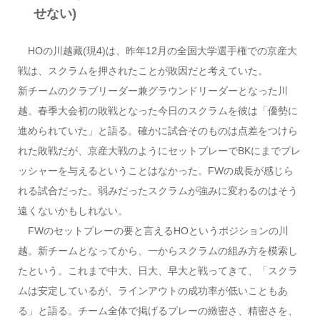
せない)
HOの川越藏(現4)は、昨年12月の全国大学選手権での京産大
戦は、スクラムを押されたことが敗因だと考えていた。
新チームのクラブリーダー兼グラウンドリーダーとなった川
越。春季大会初の敗戦となった今日のスクラムを彼は「優勢に
進められていた」と語る。確かに試合そのものは点差をつけら
れた敗戦だが、京産大戦のようにセットプレーでBKにまでプレ
ッシャーを与えるということはなかった。FWの成長が感じら
れる試合だった。弱みだったスクラムが強みに変わるのはそう
遠くないかもしれない。
FWのセットプレーの要と言えるHOというポジションの川
越。新チームとなってから、一からスクラムの組み方を模索し
たという。これまで中大、日大、早大と戦ってきて、「スクラ
ムは安定しているが、ラインアウトの成功率が低いこともあ
る」と語る。チーム全体で掲げるプレーの緻密さ、精密さを、