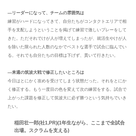
—リーダーになって、チームの雰囲気は
練習がハードになってきて、自分たちがコンタクトエリアで相
手を支配しようということを掲げて練習で激しいプレーをして
きた。ただそれでけが人が増えてしまったが、就活生やけが人
を除いた限られた人数のなかでベストな選手で試合に臨んでい
る。それでも自分たちの目標は下げず、貫いて行きたい。
―来週の筑波大戦で修正したいところは
今日はとにかく攻めを受けてしまう状態だった。それをとにか
く修正する。もう一度目の色を変えて次の練習をする。試合で
上がった課題を修正して筑波大に必ず勝つという気持ちでいき
たい。
稲田壮一郎(社1,PR)(1年生ながら、ここまで全試合
出場。スクラムを支える)