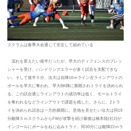
スクラムは春季大会通じて安定して組めている
流れを変えたい後半だったが、早大のディフェンスのプレッ
シャーを受け、ハンドリングエラーが多く試合を支配できな
い。そして後半５分、法大は自陣10ｍライン左ラインアウトの
ボールを早大に奪われ、早大BK陣に展開されトライを決められ
る。この試合通じラインアウトの成功率は低く、モールトライ
を奪われるなどラインアウトで課題を残した。さらに、2トラ
イを決められ試合は一方的展開に。意地を見せたい法大は同19
分敵陣５ｍスクラムからFWが攻撃を続け最後は橋本陸(社2)が
インゴールにボールをねじ込みトライ。同30分には敵陣22ｍラ