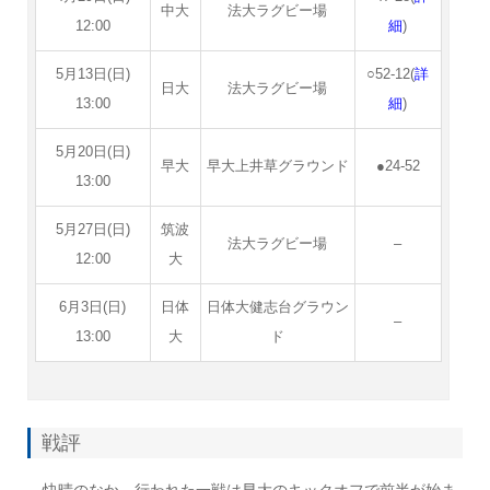
中大
法大ラグビー場
12:00
細
)
5月13日(日)
○52-12(
詳
日大
法大ラグビー場
13:00
細
)
5月20日(日)
早大
早大上井草グラウンド
●24-52
13:00
5月27日(日)
筑波
法大ラグビー場
–
12:00
大
6月3日(日)
日体
日体大健志台グラウン
–
13:00
大
ド
戦評
快晴のなか、行われた一戦は早大のキックオフで前半が始ま