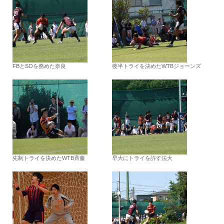
FBとSOを務めた奈良
後半トライを決めたWTBジョーンズ
先制トライを決めたWTB斉藤
早大にトライを許す法大