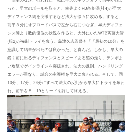
った。早大のボールを取ると、幸先よくFB奈良望(社4)が早大
ディフェンス網を突破するなど法大が徐々に攻める。すると、
前半３分にオフロードパスで左から右につなぎ、早大ディフェ
ンス陣より数的優位の状況を作ると、大外にいたWTB斉藤大智
(現2)が先制トライを奪う。島津久志監督も「『最初の10分』を
意識して結果が出たのは良かった」と喜んだ。しかし、早大の
鋭く前に出るディフェンスとスピードある縦の走り、テンポよ
い攻撃でゲインラインを突破され、法大の反則、ハンドリング
エラーが重なり、試合の主導権を早大に奪われる。そして、同
13分、17分、24分にすべて法大の反則から早大にトライを奪わ
れ、前半を５―19とリードを許して終える。