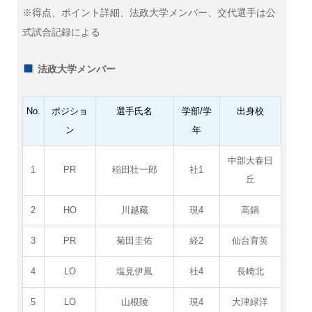
※得点、ポイント詳細、法政大学メンバー、交代選手は公
式試合記録による
法政大学メンバー
No.
ポジショ
選手氏名
学部/学
出身校
ン
年
中部大春日
1
PR
稲田壮一郎
社1
丘
2
HO
川越藏
現4
高鍋
3
PR
菊田圭佑
経2
仙台育英
4
LO
塩見伊風
社4
長崎北
5
LO
山根陵
現4
大津緑洋