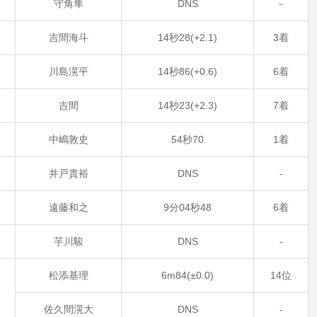
1
守角隼
DNS
－
2
吉間海斗
14秒28(+2.1)
3着
3
川島滉平
14秒86(+0.6)
6着
1
吉間
14秒23(+2.3)
7着
3
中嶋敦史
54秒70
1着
6
井戸貴裕
DNS
‐
2
遠藤和之
9分04秒48
6着
芋川駿
DNS
‐
松添基理
6m84(±0.0)
14位
佐久間滉大
DNS
‐