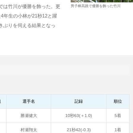
では竹川が優勝を飾った。更
男子棒高跳で優勝を飾った竹川
4年生の小林が21秒12と躍
きぶりを伺える結果となっ
組
選手名
記録
順位
4
勝瀬健大
10秒63(＋1.0)
5着
3
村瀬翔太
21秒42(-0.3)
1着