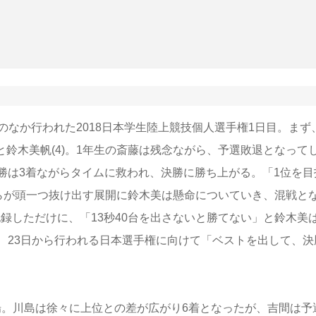
なか行われた2018日本学生陸上競技個人選手権1日目。まず
)と鈴木美帆(4)。1年生の斎藤は残念ながら、予選敗退となって
勝は3着ながらタイムに救われ、決勝に勝ち上がる。「1位を目
)らが頭一つ抜け出す展開に鈴木美は懸命についていき、混戦と
記録しただけに、「13秒40台を出さないと勝てない」と鈴木美
、23日から行われる日本選手権に向けて「ベストを出して、決
が出場。川島は徐々に上位との差が広がり6着となったが、吉間は予