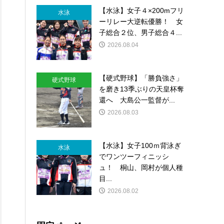
【水泳】女子４×200mフリ
水泳
ーリレー大逆転優勝！ 女
子総合２位、男子総合４...
2026.08.04
【硬式野球】「勝負強さ」
硬式野球
を磨き13季ぶりの天皇杯奪
還へ 大島公一監督が...
2026.08.03
【水泳】女子100ｍ背泳ぎ
水泳
でワンツーフィニッシ
ュ！ 桐山、岡村が個人種
目...
2026.08.02