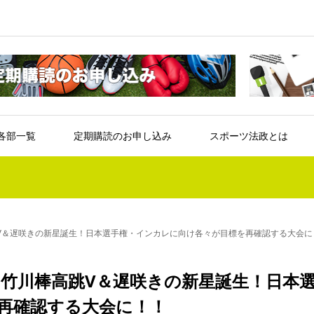
各部一覧
定期購読のお申し込み
スポーツ法政とは
跳V＆遅咲きの新星誕生！日本選手権・インカレに向け各々が目標を再確認する大会に
権 竹川棒高跳V＆遅咲きの新星誕生！日本
再確認する大会に！！