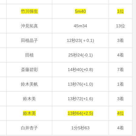
竹川倖生
5m40
1位
沖見拓真
45m34
13位
7
田植晶子
12秒23(＋0.1)
3着
9
田植
25秒24(-0.1)
4着
1
斎藤碧彩
14秒40(̟+0.8)
7着
4
鈴木美帆
13秒76(+1.0)
1着
2
鈴木美
13秒72(+1.6)
3着
鈴木美
13秒64(+2.5)
4位
6
白井杏子
1分5秒63
4着