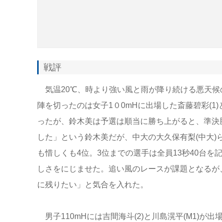
戦評
気温20℃、時より強い風と雨が降り続ける悪天候の
陣を切ったのは女子1０0mHに出場した斎藤碧彩(1
ったが、鈴木美は予選は順当に勝ち上がると、準決
した」という鈴木美だが、中大の大久保有梨(中大
も惜しくも4位。3位までの選手は全員13秒40台を
しさをにじませた。追い風のレースが課題となるが
に残りたい」と気合を入れた。
男子110mHには吉間海斗(2)と川島滉平(M1)