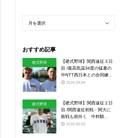
月を選択
おすすめ記事
【硬式野球】関西遠征３日
硬式野球
目 /最高気温34度の猛暑の
中NTT西日本との合同練...
2026.08.06
【硬式野球】関西遠征２日
硬式野球
目 /関西遠征初戦・関大に
敗戦も前向く 中村騎...
2026.08.05