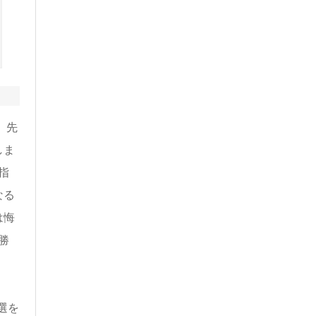
、先
しま
指
なる
は悔
勝
選を