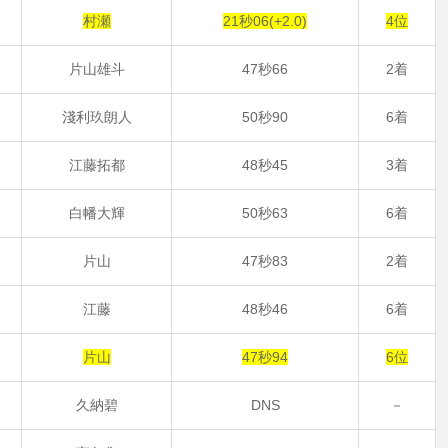
村瀬
21秒06(+2.0)
4位
1
片山雄斗
47秒66
2着
1
淺利玖朗人
50秒90
6着
2
江藤拓都
48秒45
3着
3
白幡大輝
50秒63
6着
1
片山
47秒83
2着
1
江藤
48秒46
6着
片山
47秒94
6位
1
久納碧
DNS
－