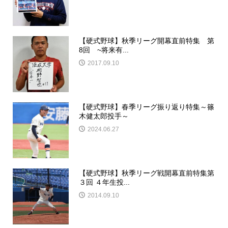
【硬式野球】秋季リーグ開幕直前特集 第
8回 ~将来有...
2017.09.10
【硬式野球】春季リーグ振り返り特集～篠
木健太郎投手～
2024.06.27
【硬式野球】秋季リーグ戦開幕直前特集第
３回 ４年生投...
2014.09.10