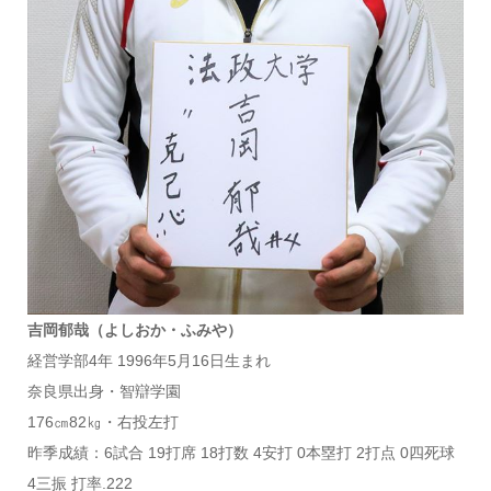
吉岡郁哉（よしおか・ふみや）
経営学部4年 1996年5月16日生まれ
奈良県出身・智辯学園
176㎝82㎏・右投左打
昨季成績：6試合 19打席 18打数 4安打 0本塁打 2打点 0四死球
4三振 打率.222