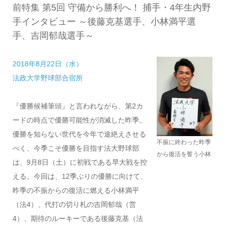
前特集 第5回 守備から勝利へ！ 捕手・4年生内野
手インタビュー ～後藤克基選手、小林満平選
手、吉岡郁哉選手～
2018年8月22日（水）
法政大学野球部合宿所
『優勝候補筆頭』と言われながら、第2カ
ードの時点で優勝可能性が消滅した昨季。
優勝を知らない世代を今年で途絶えさせる
不振に終わった昨季
べく、今季こそ優勝を目指す法大野球部
から復活を誓う小林
は、9月8日（土）に初戦である早大戦を控
える。今回は、12季ぶりの優勝に向けて、
昨季の不振からの復活に燃える小林満平
（法4）、代打の切り札の吉岡郁哉（営
4）、期待のルーキーである後藤克基（法