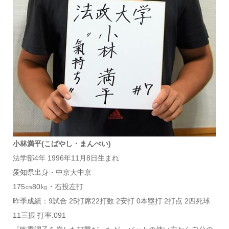
小林満平(こばやし・まんぺい)
法学部4年 1996年11月8日生まれ
愛知県出身・中京大中京
175㎝80㎏・右投左打
昨季成績：9試合 25打席22打数 2安打 0本塁打 2打点 2四死球
11三振 打率.091