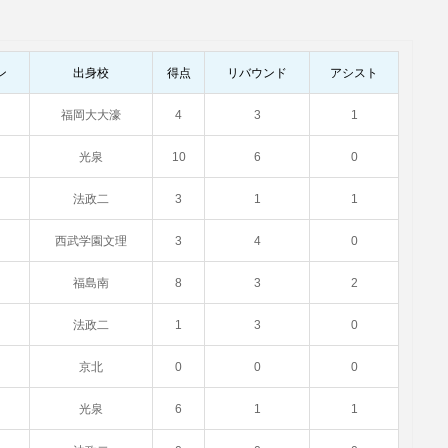
ン
出身校
得点
リバウンド
アシスト
福岡大大濠
4
3
1
光泉
10
6
0
法政二
3
1
1
西武学園文理
3
4
0
福島南
8
3
2
法政二
1
3
0
京北
0
0
0
光泉
6
1
1