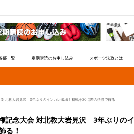
各部一覧
定期購読のお申し込み
スポーツ法政とは
 対北教大岩見沢 3年ぶりのインカレ出場！初戦を20点差の快勝で飾る！
権記念大会 対北教大岩見沢 3年ぶりの
飾る！