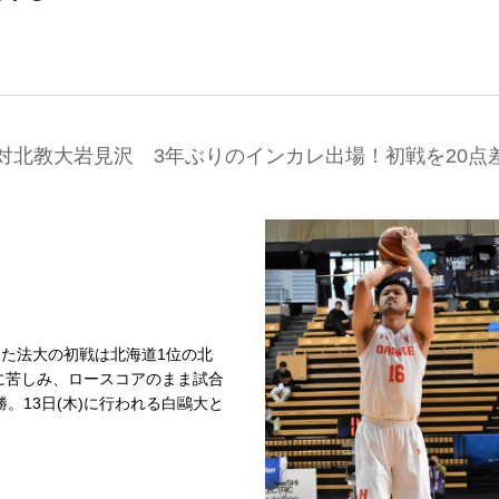
対北教大岩見沢 3年ぶりのインカレ出場！初戦を20点
った法大の初戦は北海道1位の北
に苦しみ、ロースコアのまま試合
。13日(木)に行われる白鷗大と