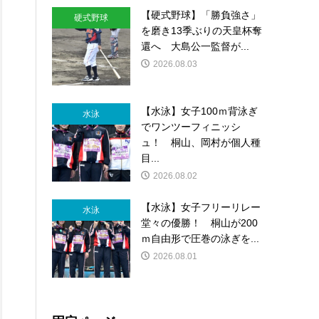
【硬式野球】「勝負強さ」
硬式野球
を磨き13季ぶりの天皇杯奪
還へ 大島公一監督が...
2026.08.03
【水泳】女子100ｍ背泳ぎ
水泳
でワンツーフィニッシ
ュ！ 桐山、岡村が個人種
目...
2026.08.02
【水泳】女子フリーリレー
水泳
堂々の優勝！ 桐山が200
ｍ自由形で圧巻の泳ぎを...
2026.08.01