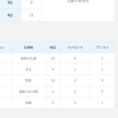
北教大岩見沢
3Q
9
4Q
11
ョン
出身校
得点
リバウンド
アシスト
福岡大大濠
10
6
2
京北
5
1
1
育英
10
0
0
湘南工科大附
6
3
0
洛南
3
5
1