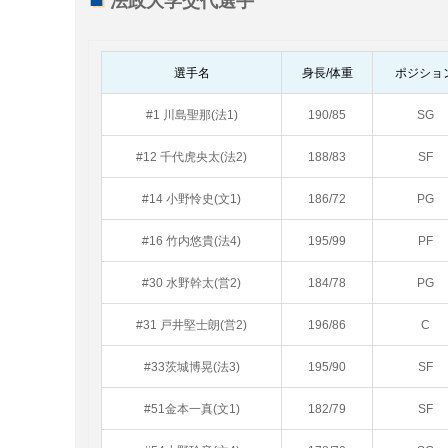
法政大学交代選手
選手名
身長/体重
ポジショ
#1 川島聖那(法1)
190/85
SG
#12 千代虎央太(法2)
188/83
SF
#14 小野怜史(文1)
186/72
PG
#16 竹内悠貴(法4)
195/99
PF
#30 水野幹太(営2)
184/78
PG
#31 戸井堅士朗(営2)
196/86
C
#33茨城博晃(法3)
195/90
SF
#51金本一真(文1)
182/79
SF