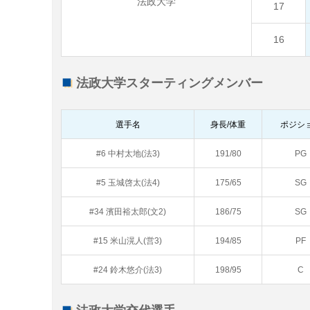
法政大学
17
16
法政大学スターティングメンバー
選手名
身長/体重
ポジシ
#6 中村太地(法3)
191/80
PG
#5 玉城啓太(法4)
175/65
SG
#34 濱田裕太郎(文2)
186/75
SG
#15 米山滉人(営3)
194/85
PF
#24 鈴木悠介(法3)
198/95
C