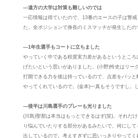
―遠方の大学は対策も難しいのでは
一応情報は得ていたので、13番のエースの子は警
た。全ポジションで身長のミスマッチが発生したの
―1年生選手もコートに立ちました
やっていく中である程度実力差があるというところ
げたいという思いがありました。(小野)怜史はリ
打開できる力を彼は持っているので、点差をパッと
やってくれているので。(金本)一真もそうですし。
―後半は川島選手のプレーも光りました
(川島)聖那は本当はもっとできるはず(笑)。それ
り悩んでいたりする部分があるみたいで。何にして
出しているので。考えすぎずに思いっきりやってく