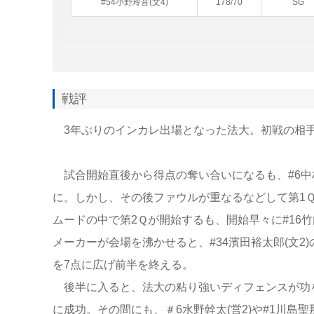
#54小野玲音(文4)
178/70
SG
戦評
3年ぶりのインカレ出場となった法大。初戦の相手
試合開始直後から得点の奪い合いになるも、#6中村
に。しかし、その後ファウルが重なるなどして第1Ｑ
ムードの中で第2Ｑが開始するも、開始早々に#16
メーカーが会場を沸かせると、#34濱田裕太郎(文2)の
を7点に広げ前半を終える。
後半に入ると、法大の粘り強いディフェンスが功を
に成功。その間にも、＃6水野幹太(営2)や#1川島