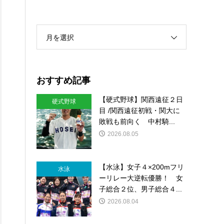
月を選択
おすすめ記事
【硬式野球】関西遠征２日
硬式野球
目 /関西遠征初戦・関大に
敗戦も前向く 中村騎...
2026.08.05
【水泳】女子４×200mフリ
水泳
ーリレー大逆転優勝！ 女
子総合２位、男子総合４...
2026.08.04