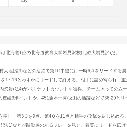
法政二
0
0
0
は北海道1位の北海道教育大学岩見沢校(北教大岩見沢)だ。
太地(法3)などの活躍で第1Q中盤には一時6点をリードする展
を17-16とわずかにリードして終える。相手に詰め寄られ、重
竹内悠貴(法4)がバスケットカウントを獲得。チームきってのム
連続3ポイントや、#51金本一真(文1)の活躍などで36-29とリ
奏し、第3Ｑを9点、第4Ｑを11点と相手の攻撃を封じ込める
聖那(法1)などが躍動感のあるプレーを見せ、着実にリードを広げ