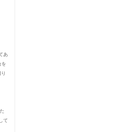
てあ
合を
切り
た
して