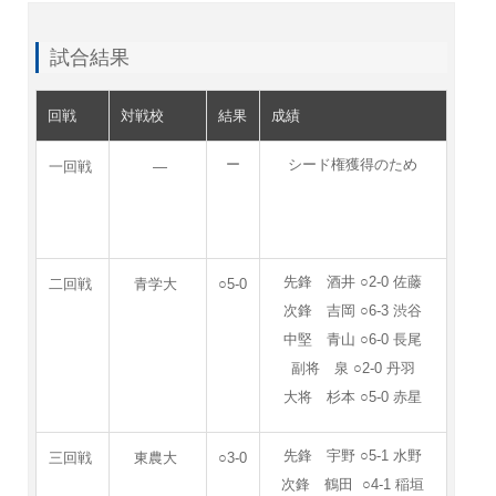
試合結果
回戦
対戦校
結果
成績
ー
シード権獲得のため
一回戦
―
先鋒 酒井 ○2-0 佐藤
二回戦
青学大
○5-0
次鋒 吉岡 ○6-3 渋谷
中堅 青山 ○6-0 長尾
副将 泉 ○2-0 丹羽
大将 杉本 ○5-0 赤星
先鋒 宇野 ○5-1 水野
三回戦
東農大
○3-0
次鋒 鶴田 ○4-1 稲垣