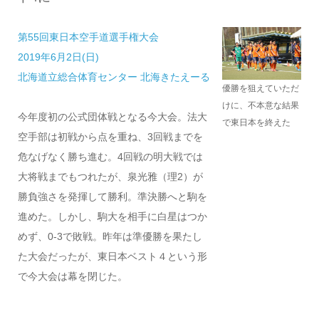
第55回東日本空手道選手権大会
2019年6月2日(日)
北海道立総合体育センター 北海きたえーる
優勝を狙えていただ
けに、不本意な結果
今年度初の公式団体戦となる今大会。法大
で東日本を終えた
空手部は初戦から点を重ね、3回戦までを
危なげなく勝ち進む。4回戦の明大戦では
大将戦までもつれたが、泉光雅（理2）が
勝負強さを発揮して勝利。準決勝へと駒を
進めた。しかし、駒大を相手に白星はつか
めず、0-3で敗戦。昨年は準優勝を果たし
た大会だったが、東日本ベスト４という形
で今大会は幕を閉じた。