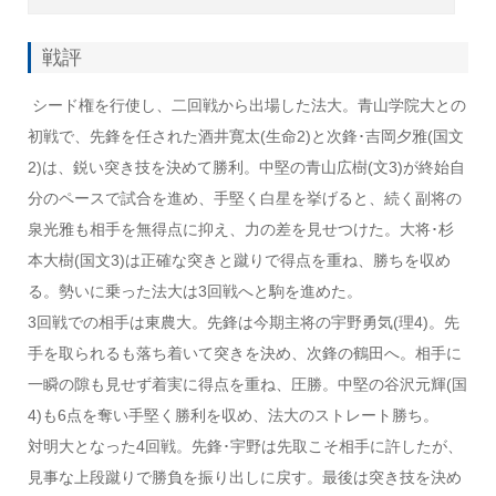
戦評
シード権を行使し、二回戦から出場した法大。青山学院大との
初戦で、先鋒を任された酒井寛太(生命2)と次鋒･吉岡夕雅(国文
2)は、鋭い突き技を決めて勝利。中堅の青山広樹(文3)が終始自
分のペースで試合を進め、手堅く白星を挙げると、続く副将の
泉光雅も相手を無得点に抑え、力の差を見せつけた。大将･杉
本大樹(国文3)は正確な突きと蹴りで得点を重ね、勝ちを収め
る。勢いに乗った法大は3回戦へと駒を進めた。
3回戦での相手は東農大。先鋒は今期主将の宇野勇気(理4)。先
手を取られるも落ち着いて突きを決め、次鋒の鶴田へ。相手に
一瞬の隙も見せず着実に得点を重ね、圧勝。中堅の谷沢元輝(国
4)も6点を奪い手堅く勝利を収め、法大のストレート勝ち。
対明大となった4回戦。先鋒･宇野は先取こそ相手に許したが、
見事な上段蹴りで勝負を振り出しに戻す。最後は突き技を決め