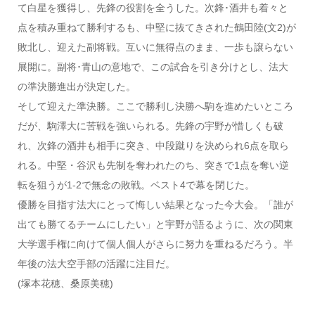
て白星を獲得し、先鋒の役割を全うした。次鋒･酒井も着々と
点を積み重ねて勝利するも、中堅に抜てきされた鶴田陸(文2)が
敗北し、迎えた副将戦。互いに無得点のまま、一歩も譲らない
展開に。副将･青山の意地で、この試合を引き分けとし、法大
の準決勝進出が決定した。
そして迎えた準決勝。ここで勝利し決勝へ駒を進めたいところ
だが、駒澤大に苦戦を強いられる。先鋒の宇野が惜しくも破
れ、次鋒の酒井も相手に突き、中段蹴りを決められ6点を取ら
れる。中堅・谷沢も先制を奪われたのち、突きで1点を奪い逆
転を狙うが1-2で無念の敗戦。ベスト4で幕を閉じた。
優勝を目指す法大にとって悔しい結果となった今大会。「誰が
出ても勝てるチームにしたい」と宇野が語るように、次の関東
大学選手権に向けて個人個人がさらに努力を重ねるだろう。半
年後の法大空手部の活躍に注目だ。
(塚本花穂、桑原美穂)