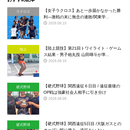
【女子ラクロス】あと一歩届かなかった勝
ラクロス
利―激戦の末に無念の連敗/関東学...
2026.08.10
【陸上競技】第21回トワイライト・ゲーム
陸上
ス結果・男子砲丸投 山田暉斗が準...
2026.08.10
【硬式野球】関西遠征６日目 / 遠征最後の
硬式野球
OP戦は強豪社会人相手に引き分け
2026.08.09
【硬式野球】関西遠征5日目 /大阪ガスとの
硬式野球