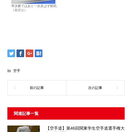
準決勝ではあと一歩及ばず敗戦
（谷沢㊧）
空手
関連記事一覧
【空手道】第46回関東学生空手道選手権大