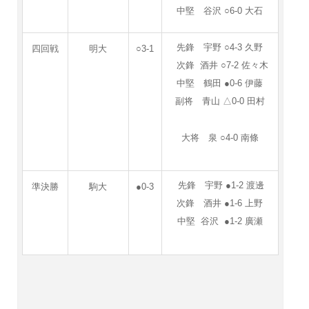
中堅 谷沢 ○6-0 大石
先鋒 宇野 ○4-3 久野
四回戦
明大
○3-1
次鋒 酒井 ○7-2 佐々木
中堅 鶴田 ●0-6 伊藤
副将 青山 △0-0 田村
大将 泉 ○4-0 南條
先鋒 宇野 ●1-2 渡邊
準決勝
駒大
●0-3
次鋒 酒井 ●1-6 上野
中堅 谷沢 ●1-2 廣瀬