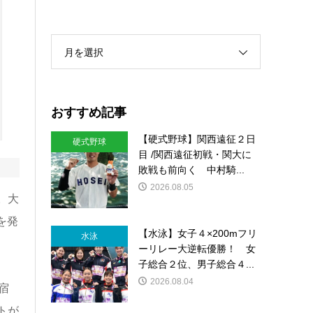
月を選択
おすすめ記事
【硬式野球】関西遠征２日
硬式野球
目 /関西遠征初戦・関大に
敗戦も前向く 中村騎...
2026.08.05
。大
を発
【水泳】女子４×200mフリ
水泳
ーリレー大逆転優勝！ 女
子総合２位、男子総合４...
2026.08.04
宿
トが