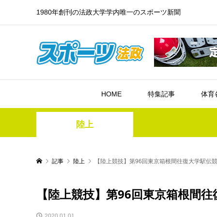
1980年創刊の法政大学学内唯一のスポーツ新聞
HOME
特集記事
体育
陸上
記事
陸上
【陸上競技】第96回東京箱根間往復大学駅伝
【陸上競技】第96回東京箱根間往
2020.01.01