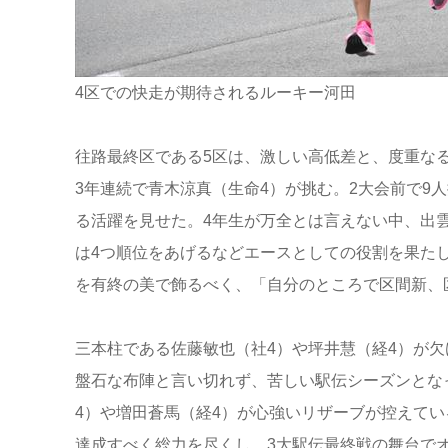
4区での快走が期待されるルーキー河田
往路最終区である5区は、激しい高低差と、度重な
3年連続で青木涼真（生命4）が挑む。2大会前で9
る活躍を見せた。4年生が万全とは言えない中、出
は4つ順位をあげるなどエースとしての役割を果た
を有終の美で飾るべく、「自分のところで区間新、
三本柱である佐藤敏也（社4）や坪井慧（経4）が
盤石な布陣と言い切れず、苦しい駅伝シーズンとな
4）や増田蒼馬（経4）が心強いリザーブが控えて
達成すべく総力を尽くし、3大駅伝最終戦の舞台で