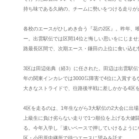
持ち味である久納の、チームに勢いをつける走りが
各校のエースがひしめき合う『花の2区』。昨年、
ー。出雲駅伝では区間14位と悔しい思いをにじま
路最長区間で、次期エース・鎌田の上位に食い込む
3区は田辺佑典（経3）に任された。田辺は出雲駅
年の関東インカレでは3000㍍障害で4位に入賞す
大きなストライドで、往路後半戦に差しかかる4区
4区を走るのは、1年生ながら3大駅伝の2大会に出
上級生に負け劣らない走りで1つ順位を上げる大健
る。今年入学し「速いペースで押していけるように
区・小田原中継所で待つエースに望みを託す。