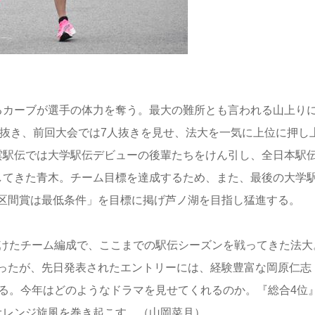
るカーブが選手の体力を奪う。最大の難所とも言われる山上り
人抜き、前回大会では7人抜きを見せ、法大を一気に上位に押し
雲駅伝では大学駅伝デビューの後輩たちをけん引し、全日本駅
してきた青木。チーム目標を達成するため、また、最後の大学
区間賞は最低条件」を目標に掲げ芦ノ湖を目指し猛進する。
欠けたチーム編成で、ここまでの駅伝シーズンを戦ってきた法大
ったが、先日発表されたエントリーには、経験豊富な岡原仁志
いる。今年はどのようなドラマを見せてくれるのか。『総合4位
オレンジ旋風を巻き起こす。（山岡菜月）