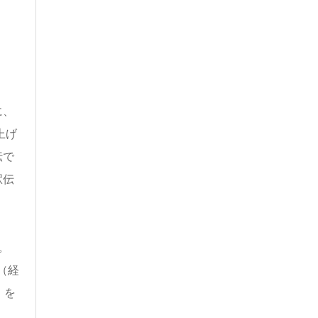
に、
上げ
伝で
駅伝
。
（経
』を