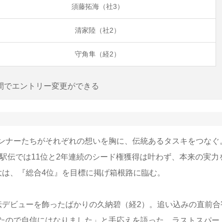
須藤拓海（社3）
清家陸（社2）
守角隼（経2）
間でエントリー変更ができる
ンナーたちがそれぞれの想いを胸に、伝統あるタスキをつなぐ
本駅伝では11位と2年連続のシード権獲得は叶わず、本来の実力
大は、『総合4位』を目標に掲げ箱根路に臨む。
伝デビューを飾ったばかりの久納碧（経2）。追い込みの直前合
たので自信にはなりました」と手応えを語った。ラストスパー