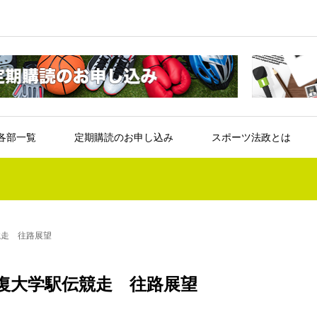
各部一覧
定期購読のお申し込み
スポーツ法政とは
競走 往路展望
復大学駅伝競走 往路展望