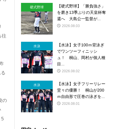
【硬式野球】「勝負強さ」
硬式野球
を磨き13季ぶりの天皇杯奪
還へ 大島公一監督が...
2026.08.03
リ
る往
【水泳】女子100ｍ背泳ぎ
水泳
でワンツーフィニッシ
ュ！ 桐山、岡村が個人種
昨
目...
2026.08.02
れる
【水泳】女子フリーリレー
水泳
堂々の優勝！ 桐山が200
ｍ自由形で圧巻の泳ぎを...
校の
2026.08.01
い
5