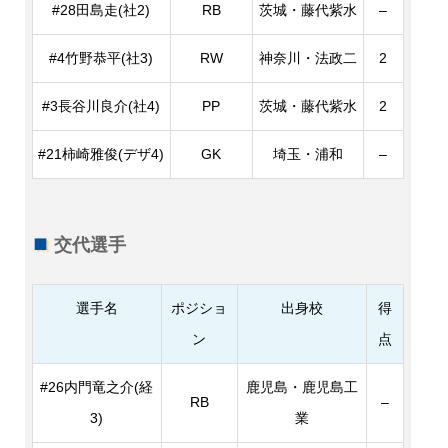
#28田島走(社2)
RB
茨城・藤代紫水
–
#4竹野恭平(社3)
RW
神奈川・法政二
2
#3長谷川良介(社4)
PP
茨城・藤代紫水
2
#21柿崎雅俊(デザ4)
GK
埼玉・浦和
–
交代選手
選手名
ポジショ
出身校
得
ン
点
#26内門竜之介(経
鹿児島・鹿児島工
RB
–
3)
業