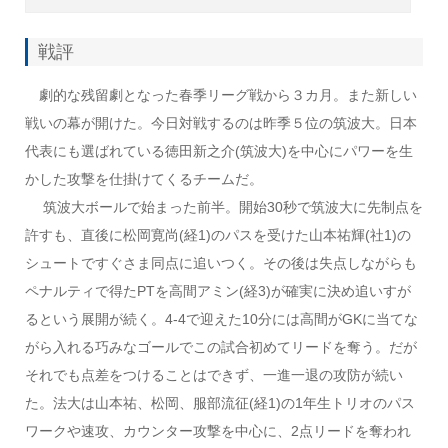
戦評
劇的な残留劇となった春季リーグ戦から３カ月。また新しい
戦いの幕が開けた。今日対戦するのは昨季５位の筑波大。日本
代表にも選ばれている徳田新之介(筑波大)を中心にパワーを生
かした攻撃を仕掛けてくるチームだ。
筑波大ボールで始まった前半。開始30秒で筑波大に先制点を
許すも、直後に松岡寛尚(経1)のパスを受けた山本祐輝(社1)の
シュートですぐさま同点に追いつく。その後は失点しながらも
ペナルティで得たPTを高間アミン(経3)が確実に決め追いすが
るという展開が続く。4-4で迎えた10分には高間がGKに当てな
がら入れる巧みなゴールでこの試合初めてリードを奪う。だが
それでも点差をつけることはできず、一進一退の攻防が続い
た。法大は山本祐、松岡、服部流征(経1)の1年生トリオのパス
ワークや速攻、カウンター攻撃を中心に、2点リードを奪われ