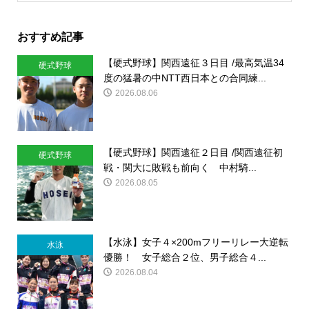
おすすめ記事
【硬式野球】関西遠征３日目 /最高気温34
硬式野球
度の猛暑の中NTT西日本との合同練...
2026.08.06
【硬式野球】関西遠征２日目 /関西遠征初
硬式野球
戦・関大に敗戦も前向く 中村騎...
2026.08.05
【水泳】女子４×200mフリーリレー大逆転
水泳
優勝！ 女子総合２位、男子総合４...
2026.08.04