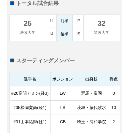
トータル試合結果
11
前半
17
25
32
法政大学
筑波大学
14
後半
15
スターティングメンバー
選手名
ポジション
出身校
得点
#20高間アミン(経3)
LW
群馬・富岡
8
#35松岡寛尚(経1)
LB
茨城・藤代紫水
10
#31山本祐輝(社1)
CB
埼玉・浦和学院
2