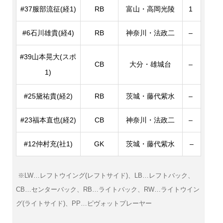
#37服部流征(経1)
RB
富山・高岡光陵
1
#6石川雄貴(経4)
RB
神奈川・法政二
–
#39山本晃大(スポ
CB
大分・雄城台
–
1)
#25黛祐貴(経2)
RB
茨城・藤代紫水
–
#23福本直也(経2)
CB
神奈川・法政二
–
#12仲村充(社1)
GK
茨城・藤代紫水
–
※LW…レフトウイング(レフトサイド)、LB…レフトバック、
CB…センターバック、RB…ライトバック、RW…ライトウイン
グ(ライトサイド)、PP…ピヴォットプレー
ヤー