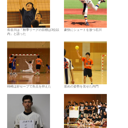
長谷川は「秋季リーグの目標は3位以
豪快にシュートを放つ石川
内」と語った
柿崎は好セーブで失点を抑えた
攻めの姿勢を見せた内門