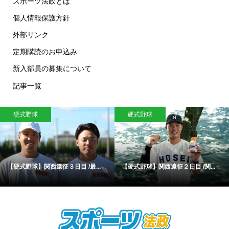
スポーツ法政とは
個人情報保護方針
外部リンク
定期購読のお申込み
新入部員の募集について
記事一覧
水泳
硬式野球
【水泳】女子４×200mフリーリレ
【硬式野球】「勝負強さ」を磨き1...
ー...