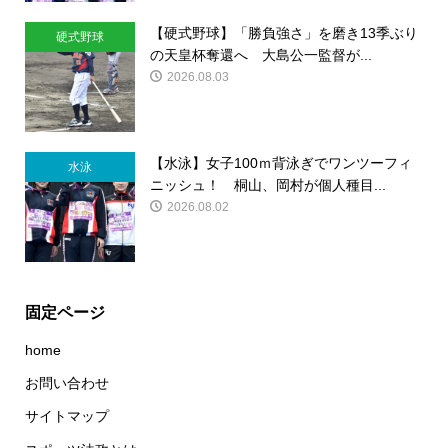
【硬式野球】「勝負強さ」を磨き13季ぶり
硬式野球
の天皇杯奪還へ 大島公一監督が...
2026.08.03
【水泳】女子100ｍ背泳ぎでワンツーフィ
水泳
ニッシュ！ 桐山、岡村が個人種目...
2026.08.02
固定ページ
home
お問い合わせ
サイトマップ