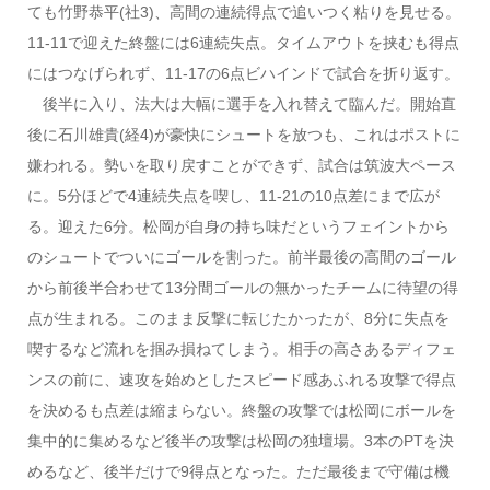
ても竹野恭平(社3)、高間の連続得点で追いつく粘りを見せる。
11-11で迎えた終盤には6連続失点。タイムアウトを挟むも得点
にはつなげられず、11-17の6点ビハインドで試合を折り返す。
後半に入り、法大は大幅に選手を入れ替えて臨んだ。開始直
後に石川雄貴(経4)が豪快にシュートを放つも、これはポストに
嫌われる。勢いを取り戻すことができず、試合は筑波大ペース
に。5分ほどで4連続失点を喫し、11-21の10点差にまで広が
る。迎えた6分。松岡が自身の持ち味だというフェイントから
のシュートでついにゴールを割った。前半最後の高間のゴール
から前後半合わせて13分間ゴールの無かったチームに待望の得
点が生まれる。このまま反撃に転じたかったが、8分に失点を
喫するなど流れを掴み損ねてしまう。相手の高さあるディフェ
ンスの前に、速攻を始めとしたスピード感あふれる攻撃で得点
を決めるも点差は縮まらない。終盤の攻撃では松岡にボールを
集中的に集めるなど後半の攻撃は松岡の独壇場。3本のPTを決
めるなど、後半だけで9得点となった。ただ最後まで守備は機