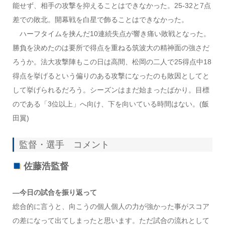
能せず、相手の攻撃を抑えることはできなかった。25-32と7点
差での敗北。開幕戦を白星で飾ることはできなかった。
ハーフタイムを挟んだ10連続失点が響き痛い敗戦となった。
勝負を決めたのは要所で得点を重ねる筑波大の精神面の強さだ
ろうか。法大攻撃陣もこの日は高間、松岡の二人で25得点中18
得点を挙げるという偏りのある攻撃になったのも敗因としてと
して挙げられるだろう。シーズンはまだ始まったばかり。目標
のである「3位以上」へ向け、下を向いている時間はない。(飯
田翼)
監督・選手 コメント
佐藤浩監督
―今日の試合を振り返って
総合的に言うと、向こうの個人個人の力が強かった事がスコア
の差になって出てしまったと思います。ただ試合の流れとして