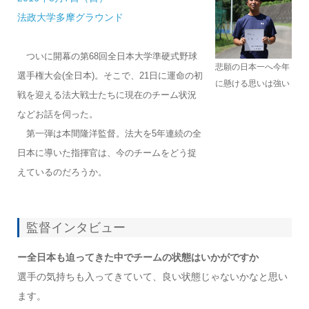
法政大学多摩グラウンド
ついに開幕の第68回全日本大学準硬式野球
悲願の日本一へ今年
選手権大会(全日本)。そこで、21日に運命の初
に懸ける思いは強い
戦を迎える法大戦士たちに現在のチーム状況
などお話を伺った。
第一弾は本間隆洋監督。法大を5年連続の全
日本に導いた指揮官は、今のチームをどう捉
えているのだろうか。
監督インタビュー
ー全日本も迫ってきた中でチームの状態はいかがですか
選手の気持ちも入ってきていて、良い状態じゃないかなと思い
ます。