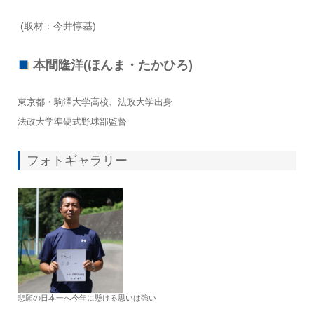
(取材：今井惇基)
本間隆洋(ほんま・たかひろ)
東京都・駒澤大学高校、法政大学出身
法政大学準硬式野球部監督
フォトギャラリー
悲願の日本一へ今年に懸ける思いは強い