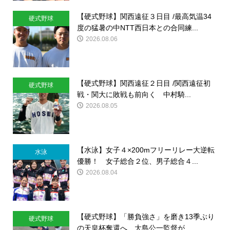
【硬式野球】関西遠征３日目 /最高気温34
硬式野球
度の猛暑の中NTT西日本との合同練...
2026.08.06
【硬式野球】関西遠征２日目 /関西遠征初
硬式野球
戦・関大に敗戦も前向く 中村騎...
2026.08.05
【水泳】女子４×200mフリーリレー大逆転
水泳
優勝！ 女子総合２位、男子総合４...
2026.08.04
【硬式野球】「勝負強さ」を磨き13季ぶり
硬式野球
の天皇杯奪還へ 大島公一監督が...