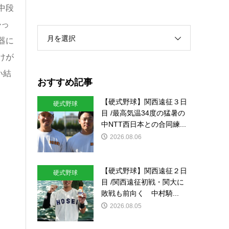
中段
かっ
月を選択
器に
けが
い結
おすすめ記事
【硬式野球】関西遠征３日
硬式野球
目 /最高気温34度の猛暑の
中NTT西日本との合同練...
2026.08.06
【硬式野球】関西遠征２日
硬式野球
目 /関西遠征初戦・関大に
敗戦も前向く 中村騎...
2026.08.05