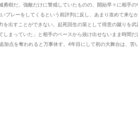
城勇樹だ。強敵だけに警戒していたものの、開始早々に相手の
強いプレーをしてくるという前評判に反し、あまり攻めて来な
力を出すことができない。起死回生の策として得意の蹴りを武
てしまっていた」と相手のペースから抜け出せないまま時間だ
ら追加点を奪われると万事休す。4年目にして初の大舞台は、苦