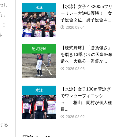
わし
【水泳】女子４×200mフリ
水泳
ーリレー大逆転優勝！ 女
う。
子総合２位、男子総合４...
ここ
2026.08.04
ま
【硬式野球】「勝負強さ」
硬式野球
を磨き13季ぶりの天皇杯奪
還へ 大島公一監督が...
2026.08.03
【水泳】女子100ｍ背泳ぎ
水泳
でワンツーフィニッシ
ュ！ 桐山、岡村が個人種
目...
2026.08.02
ける