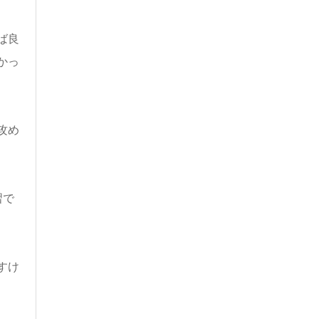
ば良
かっ
攻め
習で
すけ