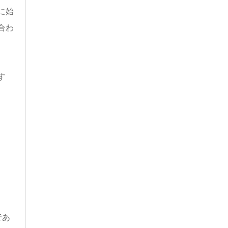
に始
合わ
す
であ