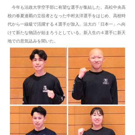
今年も法政大学空手部に有望な選手が集結した。高松中央高
校の春夏連覇の立役者となった中村太洋選手をはじめ、高校時
代から一線級で活躍する４選手が加入。法大の「日本一」へ向
けて新たな物語が始まろうとしている。新入生の４選手に新天
地での意気込みを聞いた。