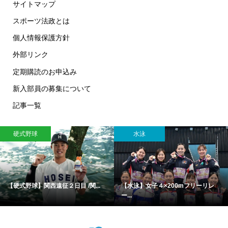
サイトマップ
スポーツ法政とは
個人情報保護方針
外部リンク
定期購読のお申込み
新入部員の募集について
記事一覧
硬式野球
水泳
【硬式野球】関西遠征２日目 /関...
【水泳】女子４×200mフリーリレ
ー...