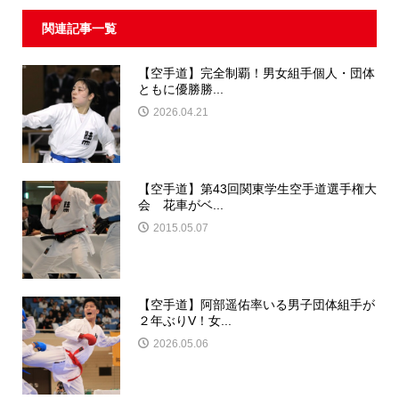
関連記事一覧
【空手道】完全制覇！男女組手個人・団体
ともに優勝勝...
2026.04.21
【空手道】第43回関東学生空手道選手権大
会 花車がベ...
2015.05.07
【空手道】阿部遥佑率いる男子団体組手が
２年ぶりV！女...
2026.05.06