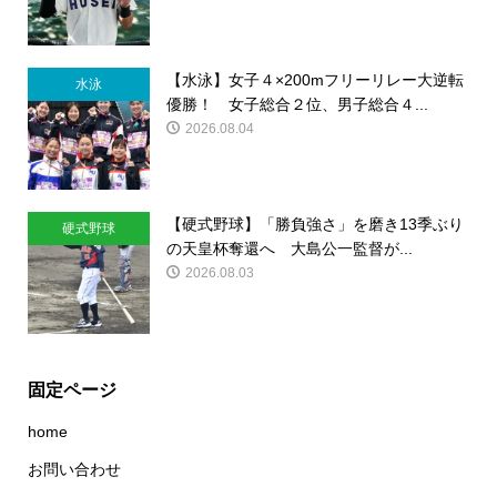
【水泳】女子４×200mフリーリレー大逆転
水泳
優勝！ 女子総合２位、男子総合４...
2026.08.04
【硬式野球】「勝負強さ」を磨き13季ぶり
硬式野球
の天皇杯奪還へ 大島公一監督が...
2026.08.03
固定ページ
home
お問い合わせ