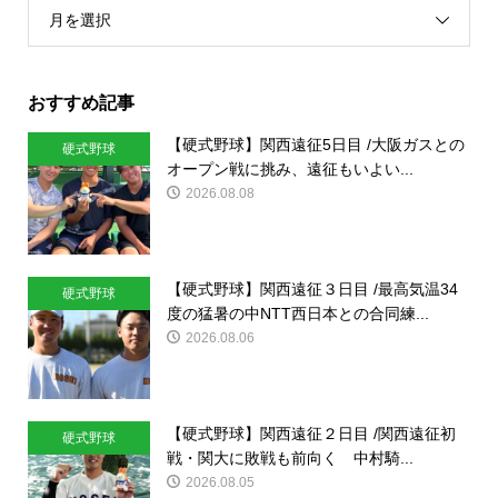
月を選択
おすすめ記事
【硬式野球】関西遠征5日目 /大阪ガスとの
硬式野球
オープン戦に挑み、遠征もいよい...
2026.08.08
【硬式野球】関西遠征３日目 /最高気温34
硬式野球
度の猛暑の中NTT西日本との合同練...
2026.08.06
【硬式野球】関西遠征２日目 /関西遠征初
硬式野球
戦・関大に敗戦も前向く 中村騎...
2026.08.05