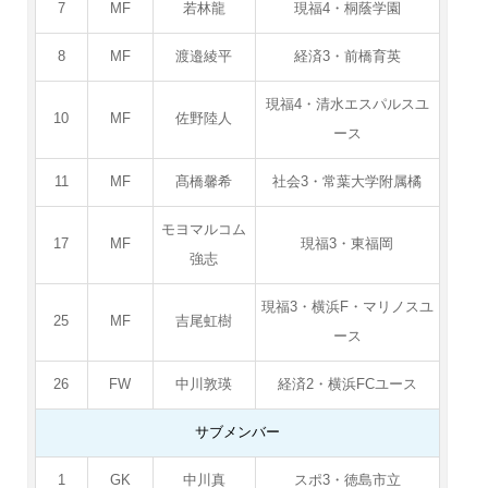
7
MF
若林龍
現福4・桐蔭学園
8
MF
渡邉綾平
経済3・前橋育英
現福4・清水エスパルスユ
10
MF
佐野陸人
ース
11
MF
髙橋馨希
社会3・常葉大学附属橘
モヨマルコム
17
MF
現福3・東福岡
強志
現福3・横浜F・マリノスユ
25
MF
吉尾虹樹
ース
26
FW
中川敦瑛
経済2・横浜FCユース
サブメンバー
1
GK
中川真
スポ3・徳島市立