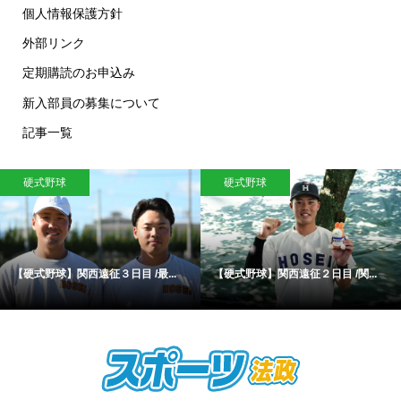
個人情報保護方針
外部リンク
定期購読のお申込み
新入部員の募集について
記事一覧
硬式野球
硬式野球
【硬式野球】関西遠征３日目 /最...
【硬式野球】関西遠征２日目 /関...