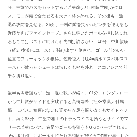
分、中盤でパスをカットすると若林龍(現4=桐蔭学園)がクロ
ス。モヨが頭で合わせるも大きく枠を外れる。その後も一進一
退の攻防を見せる。25分、一瞬の隙を突かれピンチを迎えるも
近藤が再びファインセーブ。さらに弾いたボールを押し込まれ
るもここはポストに助けられ先制は許さない。40分、中川敦瑛
（経2=横浜FCユース）が抜け出すと倒され、ゴール前のいい
位置でフリーキックを獲得。佐野陸人（現4=清水エスパルスユ
ース）が放ったシュートは惜しくも枠を外れ、スコアレスで前
半を折り返す。
後半も両者譲らず一進一退の戦いが続く。61分、ロングスロー
から中川敦がサイドを突破すると髙橋馨希（社3=常葉大付属
橘）にパス。角度のない位置から左足を振り抜くもサイドネッ
ト。続く63分、中盤で相手のトラップミスを拾うとサイドでフ
リーの若林にパス。右足でゴールを狙うもGKにセーブされる。
その後は相手にボールを持たれる時間が続くがDF陣が集中した