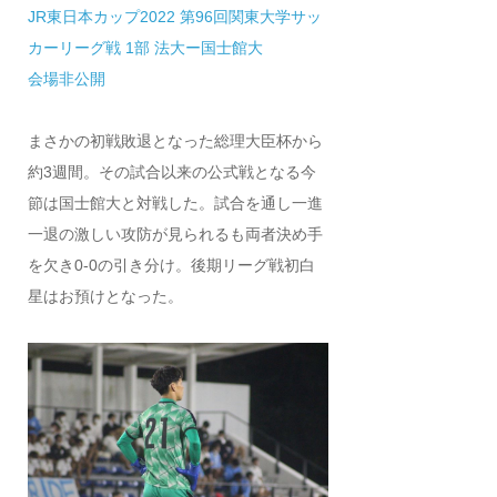
JR東日本カップ2022 第96回関東大学サッ
カーリーグ戦 1部 法大ー国士館大
会場非公開
まさかの初戦敗退となった総理大臣杯から
約3週間。その試合以来の公式戦となる今
節は国士館大と対戦した。試合を通し一進
一退の激しい攻防が見られるも両者決め手
を欠き0-0の引き分け。後期リーグ戦初白
星はお預けとなった。