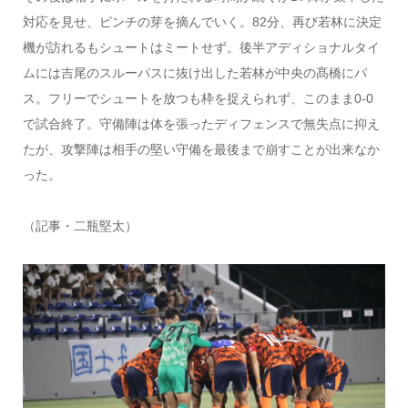
対応を見せ、ピンチの芽を摘んでいく。82分、再び若林に決定
機が訪れるもシュートはミートせず。後半アディショナルタイ
ムには吉尾のスルーパスに抜け出した若林が中央の髙橋にパ
ス。フリーでシュートを放つも枠を捉えられず、このまま0-0
で試合終了。守備陣は体を張ったディフェンスで無失点に抑え
たが、攻撃陣は相手の堅い守備を最後まで崩すことが出来なか
った。
（記事・二瓶堅太）