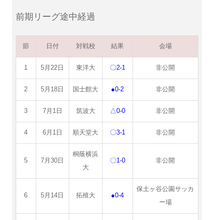
前期リーグ途中経過
節
日付
対戦校
結果
会場
1
5月22日
東洋大
〇2-1
非公開
2
5月18日
国士館大
●0-2
非公開
3
7月1日
筑波大
△0-0
非公開
4
6月1日
順天堂大
〇3-1
非公開
桐蔭横浜
5
7月30日
〇1-0
非公開
大
保土ヶ谷公園サッカ
6
5月14日
拓殖大
●0-4
ー場