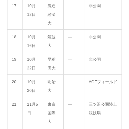
17
10月
流通
―
非公開
12日
経済
大
18
10月
筑波
―
非公開
16日
大
19
10月
早稲
―
非公開
22日
田大
20
10月
明治
―
AGFフィールド
30日
大
21
11月5
東京
―
三ツ沢公園陸上
日
国際
競技場
大