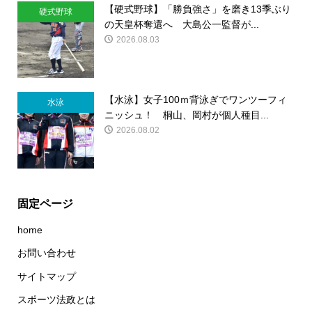
【硬式野球】「勝負強さ」を磨き13季ぶり
硬式野球
の天皇杯奪還へ 大島公一監督が...
2026.08.03
【水泳】女子100ｍ背泳ぎでワンツーフィ
水泳
ニッシュ！ 桐山、岡村が個人種目...
2026.08.02
固定ページ
home
お問い合わせ
サイトマップ
スポーツ法政とは