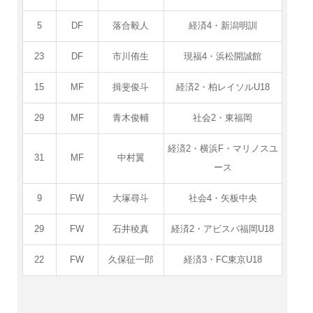
5
DF
落合毅人
経済4・新潟明訓
23
DF
市川侑生
現福4・浜松開誠館
15
MF
揖斐俊斗
経済2・柏レイソルU18
29
MF
青木俊輔
社会2・東福岡
経済2・横浜F・マリノスユ
31
MF
中村翼
ース
9
FW
大塚尋斗
社会4・矢板中央
29
FW
石井稜真
経済2・アビスパ福岡U18
22
FW
久保征一郎
経済3・FC東京U18