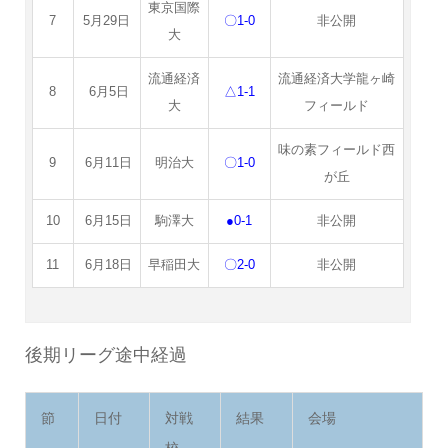
東京国際
7
5月29日
〇1-0
非公開
大
流通経済
流通経済大学龍ヶ崎
8
6月5日
△1-1
大
フィールド
味の素フィールド西
9
6月11日
明治大
〇1-0
が丘
10
6月15日
駒澤大
●0-1
非公開
11
6月18日
早稲田大
〇2-0
非公開
後期リーグ途中経過
節
日付
対戦
結果
会場
校