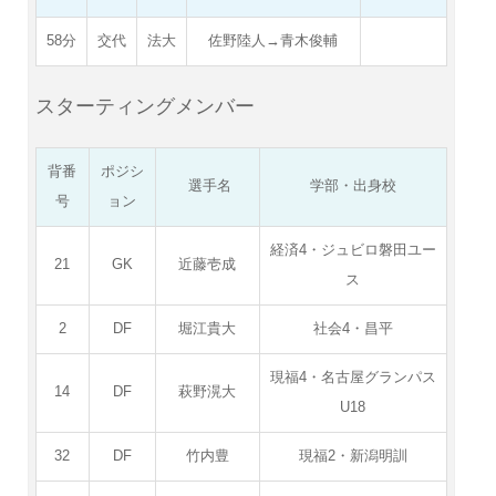
58分
交代
法大
佐野陸人→青木俊輔
スターティングメンバー
背番
ポジシ
選手名
学部・出身校
号
ョン
経済4・ジュビロ磐田ユー
21
GK
近藤壱成
ス
2
DF
堀江貴大
社会4・昌平
現福4・名古屋グランパス
14
DF
萩野滉大
U18
32
DF
竹内豊
現福2・新潟明訓