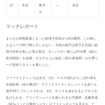
22
未定
東洋
―
未定
大
マッチレポート
まさかの初戦敗退となった総理大臣杯から約3週間。この悔し
さはリーグ戦で晴らすしかない。今節の相手は堅守を武器に総
理大臣杯を制した国士館大。3バックの一角には竹内豊（経2=
新潟明訓）を抜擢。モヨマルコム強志（現3=東福岡）が今季リ
ーグ戦初スタメンを果たした。
ファーストチャンスは法大。2分、ＣＫの流れからこぼれ球を
吉尾虹樹（現3=横浜F・マリノスユース）がシュートを放つも
相手DFにブロックされる。4分、サイドを崩されるとクロスを
あげられる。フリーでシュートを放たれるも守護神・近藤壱成
（経3=ジュビロ磐田ユース）がファインセーブを見せる。7