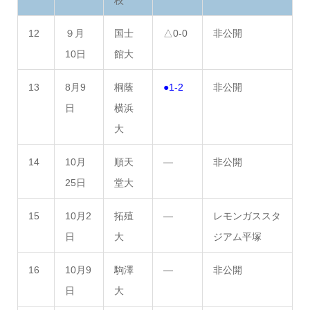
12
９月
国士
△0-0
非公開
10日
館大
13
8月9
桐蔭
●1-2
非公開
日
横浜
大
14
10月
順天
―
非公開
25日
堂大
15
10月2
拓殖
―
レモンガススタ
日
大
ジアム平塚
16
10月9
駒澤
―
非公開
日
大