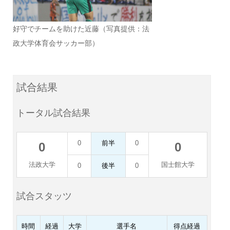
好守でチームを助けた近藤（写真提供：法
政大学体育会サッカー部）
試合結果
トータル試合結果
0
前半
0
0
0
法政大学
国士館大学
0
後半
0
試合スタッツ
時間
経過
大学
選手名
得点経過