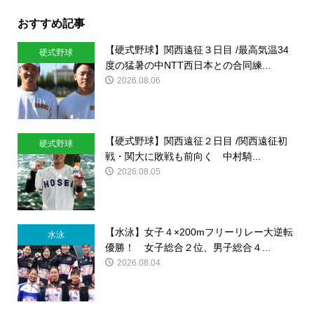
おすすめ記事
【硬式野球】関西遠征３日目 /最高気温34
硬式野球
度の猛暑の中NTT西日本との合同練...
2026.08.06
【硬式野球】関西遠征２日目 /関西遠征初
硬式野球
戦・関大に敗戦も前向く 中村騎...
2026.08.05
【水泳】女子４×200mフリーリレー大逆転
水泳
優勝！ 女子総合２位、男子総合４...
2026.08.04