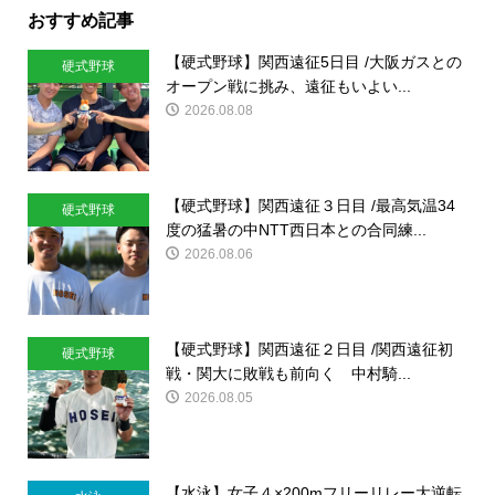
おすすめ記事
【硬式野球】関西遠征5日目 /大阪ガスとの
硬式野球
オープン戦に挑み、遠征もいよい...
2026.08.08
【硬式野球】関西遠征３日目 /最高気温34
硬式野球
度の猛暑の中NTT西日本との合同練...
2026.08.06
【硬式野球】関西遠征２日目 /関西遠征初
硬式野球
戦・関大に敗戦も前向く 中村騎...
2026.08.05
【水泳】女子４×200mフリーリレー大逆転