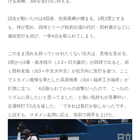
ける尾﨑。3回を安打0に抑える。
試合が動いたのは4回表、先発尾﨑が捕まる。2死1塁とする
も、球が荒れ、四球とリーグ戦初出場の代打・田村康介などに
連続安打を浴び、一挙4点を取られてしまう。
このまま流れを持っていかれたくない法大は、意地を見せる。
2死から5番・姫木陸斗（人3＝日大藤沢）が四球で出ると、続
く西村友哉（法3＝中京大中京）が右方向に安打を放つ。ここ
でスタメン復帰を果たした高原侑希（法4＝福井工大福井）が
打席に立つ。「4点取られてからの攻撃だったので、こっちの
リズムに戻したいと思ってました」と熱い気持ちが見事叶い、
左適時打で1点を返した。「できれば長打が欲しかったです」
と話すも、スタメン起用に応え、笑顔で両手を上げた。