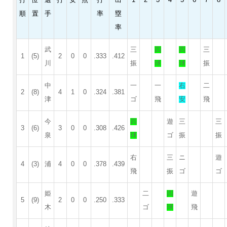
打
位
選
打
安
点
打
出
1
2
3
4
5
6
7
8
順
置
手
率
塁
率
武
三
四
四
三
1
(5)
2
0
0
.333
.412
川
振
球
球
振
中
一
一
右
二
2
(8)
4
1
0
.324
.381
津
ゴ
飛
安
飛
今
四
遊
三
三
3
(6)
3
0
0
.308
.426
泉
球
ゴ
振
振
右
三
ニ
遊
4
(3)
浦
4
0
0
.378
.439
飛
振
ゴ
ゴ
姫
二
四
遊
5
(9)
2
0
0
.250
.333
木
ゴ
球
飛