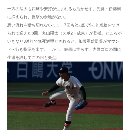
一方の法大も四球や安打が生まれるも活かせず、先発・伊藤樹
に抑えられ、反撃の余地がない。
悪い流れを断ち切れないまま、7回も2失点で9-1と点差をつけ
られて迎えた8回、丸山陽太（スポ2＝成東）が登板。ところが
いきなり3連打で無死満塁とされると、加藤重雄監督がマウン
ドへ行き指示を出す。しかし、結果は実らず、内野ゴロの間に
生還を許してこの回も失点。