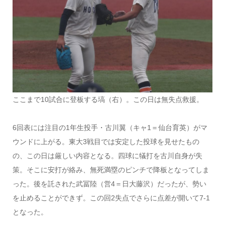
ここまで10試合に登板する塙（右）。この日は無失点救援。
6回表には注目の1年生投手・古川翼（キャ1＝仙台育英）がマ
ウンドに上がる。東大3戦目では安定した投球を見せたもの
の、この日は厳しい内容となる。四球に犠打を古川自身が失
策。そこに安打が絡み、無死満塁のピンチで降板となってしま
った。後を託された武冨陸（営4＝日大藤沢）だったが、勢い
を止めることができず。この回2失点でさらに点差が開いて7-1
となった。