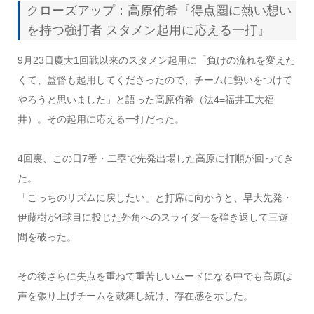
クローズアップ：高原侑希『得点圏に熱い想い
を持つ強打者 スタメン起用に応える一打』
9月23日慶大1回戦以来のスタメン起用に「負けの流れを変えた
くて、監督も起用してくださったので、チームに勢いをつけて
やろうと思いました」と語った高原侑希（法4=福井工大福
井）。その起用に応える一打だった。
4回裏、この日7番・二塁で先発出場した高原に打順が回ってき
た。
「こっちのリズムに戻したい」と打席に向かうと、早大先発・
伊藤樹が4球目に投じた外角へのスライダーを弾き返して三遊
間を破った。
その後さらに失点を重ねて重苦しいムードになる中でも高原は
声を張り上げチームを鼓舞し続け、存在感を示した。