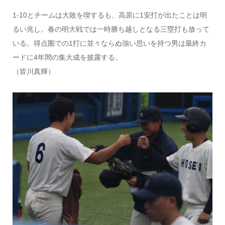
1-10とチームは大敗を喫するも、高原に1安打が出たことは明
るい兆し。春の明大戦では一時勝ち越しとなる三塁打も放って
いる。得点圏での1打に並々ならぬ強い思いを持つ男は最終カ
ードに4年間の集大成を披露する。
（皆川真輝）