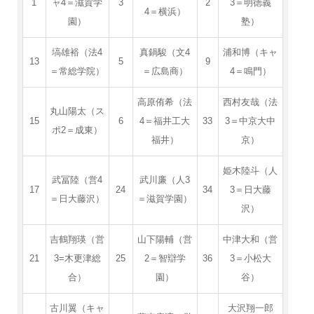
1
ャ4＝滋賀学
3
2
3＝明徳義
4＝横浜）
園）
塾）
塙雄裕（法4
真鍋駿（文4
浦和博（キャ
13
5
9
＝常総学院）
＝広島商）
4＝鳴門）
高原侑希（法
西村友哉（法
丸山陽太（ス
15
6
4＝福井工大
33
3＝中京大中
ポ2＝成東）
福井）
京）
姫木陸斗（人
武冨陸（営4
武川廉（人3
17
24
34
3＝日大藤
＝日大藤沢）
＝滋賀学園）
沢）
吉鶴翔瑛（営
山下陽輔（営
中津大和（営
21
3=木更津総
25
2＝智辯学
36
3＝小松大
合）
園）
谷）
古川翼（キャ
大沢翔一郎