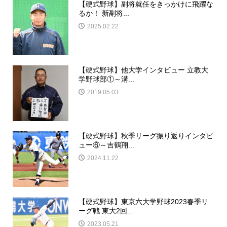
【硬式野球】副将就任をきっかけに飛躍な
るか！ 新副将...
2025.02.22
【硬式野球】他大学インタビュー 立教大
学野球部①～溝...
2019.05.03
【硬式野球】秋季リーグ振り返りインタビ
ュー⑥～吉鶴翔...
2024.11.22
【硬式野球】東京六大学野球2023春季リ
ーグ戦 東大2回...
2023.05.21