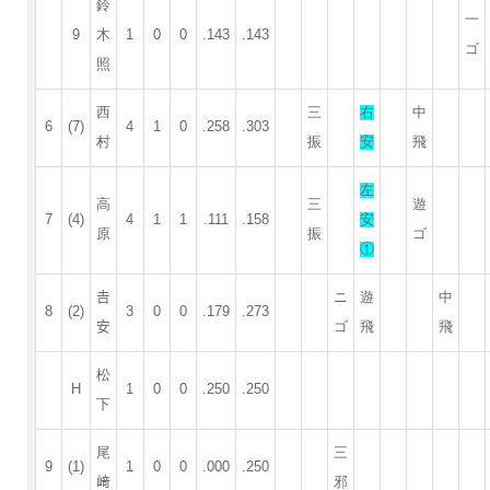
鈴
一
9
木
1
0
0
.143
.143
ゴ
照
西
三
右
中
6
(7)
4
1
0
.258
.303
村
振
安
飛
左
高
三
遊
7
(4)
4
1
1
.111
.158
安
原
振
ゴ
①
𠮷
ニ
遊
中
8
(2)
3
0
0
.179
.273
安
ゴ
飛
飛
松
H
1
0
0
.250
.250
下
尾
三
9
(1)
1
0
0
.000
.250
﨑
邪