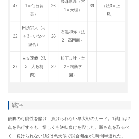
藤森康淳（営
47
1＝仙台育
26
39
（法3＝上
1＝天理）
英）
尾）
田所宗大（キ
石黒和弥（法
22
ャ3＝いなべ
28
2＝高岡商）
総合）
𠮷安遼哉（法
松下歩叶（営
27
3＝大阪桐
29
2＝桐蔭学
蔭）
園）
戦評
優勝の可能性を賭け、負けられない早大戦のカード。1戦目は2
点を先行するも、惜しくも逆転負けを喫した。勝ち点を取るべ
く、負けられない1戦は悪天候で試合開始が1時間半遅れた。