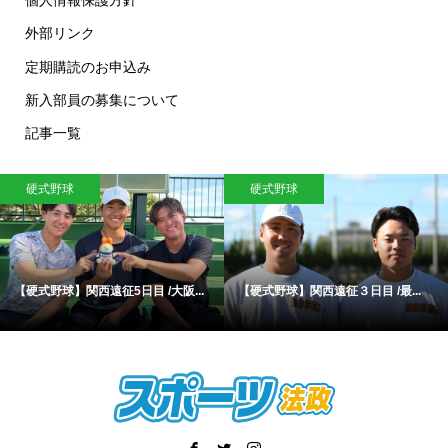
個人情報保護方針
外部リンク
定期購読のお申込み
新入部員の募集について
記事一覧
硬式野球
硬式野球
【硬式野球】関西遠征5日目 /大阪...
【硬式野球】関西遠征３日目 /最...