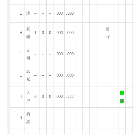
1
塙
–
–
–
,000
.500
真
遊
H
1
0
0
.000
.000
鍋
ゴ
古
1
–
–
–
.000
.000
川
武
1
–
–
–
.000
.000
冨
大
四
H
0
0
0
.000
.333
沢
球
石
R
–
–
–
—
—
黒