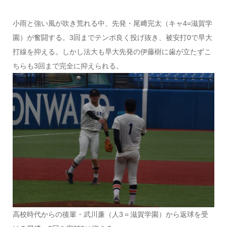
小雨と強い風が吹き荒れる中、先発・尾﨑完太（キャ4=滋賀学
園）が奮闘する。3回までテンポ良く投げ抜き、被安打0で早大
打線を抑える。しかし法大も早大先発の伊藤樹に歯が立たずこ
ちらも3回まで完全に抑えられる。
高校時代からの後輩・武川廉（人3＝滋賀学園）から返球を受