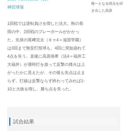
唯一となる得点を叩
神宮球場
き出した高原
1回戦では逆転負けを喫した法大。秋の長
雨の中、2回戦のプレーボールがかかっ
た。先発の尾﨑完太（キャ4＝滋賀学園）
は3回まで無安打投球も、4回に突如崩れて
4点を失う。直後に高原侑希（法4＝福井工
大福井）が適時打を放って反撃の烽火は上
がったかに見えたが、その後も失点は止ま
らず。打線は反撃ならず終わってみれば1-
10と大敗を喫し、勝ち点を失った。
試合結果