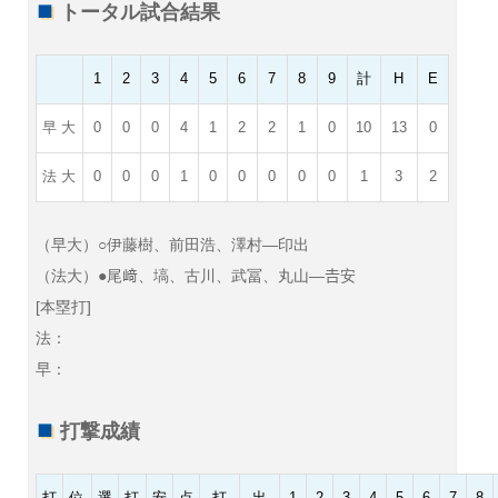
トータル試合結果
1
2
3
4
5
6
7
8
9
計
H
E
早 大
0
0
0
4
1
2
2
1
0
10
13
0
法 大
0
0
0
1
0
0
0
0
0
1
3
2
（早大）○伊藤樹、前田浩、澤村—印出
（法大）●尾﨑、塙、古川、武冨、丸山―𠮷安
[本塁打]
法：
早：
打撃成績