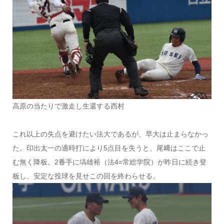
高原の当たりで激走し生還する西村
これ以上の失点を避けたい法大であるが、早大は止まらなかっ
た。印出太一の適時打により5点目を失うと、尾﨑はここで止
む無く降板。2番手に塙雄裕（法4=常総学院）が昨日に続き登
板し、安定な投球を見せこの回を終わらせる。