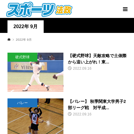
2022年 9月
2022年 9月
【硬式野球】天敵攻略で土俵際
硬式野球
から這い上がれ！東...
2022.09.16
【バレー】 秋季関東大学男子2
バレー
部リーグ戦 対平成...
2022.09.16