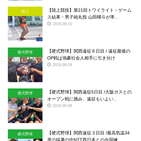
【陸上競技】第21回トワイライト・ゲーム
陸上
ス結果・男子砲丸投 山田暉斗が準...
2026.08.10
【硬式野球】関西遠征６日目 / 遠征最後の
硬式野球
OP戦は強豪社会人相手に引き分け
2026.08.09
【硬式野球】関西遠征5日目 /大阪ガスとの
硬式野球
オープン戦に挑み、遠征もいよい...
2026.08.08
【硬式野球】関西遠征３日目 /最高気温34
硬式野球
度の猛暑の中NTT西日本との合同練...