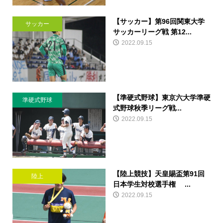
【サッカー】第96回関東大学
サッカー
サッカーリーグ戦 第12...
2022.09.15
【準硬式野球】東京六大学準硬
準硬式野球
式野球秋季リーグ戦...
2022.09.15
【陸上競技】天皇賜盃第91回
陸上
日本学生対校選手権 ...
2022.09.15