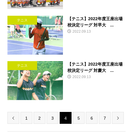
【テニス】2022年度王座出場
テニス
校決定リーグ 対早大 ...
2022.09.13
【テニス】2022年度王座出場
テニス
校決定リーグ 対慶大 ...
2022.09.13
1
2
3
4
5
6
7

