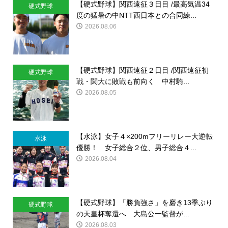
【硬式野球】関西遠征３日目 /最高気温34
硬式野球
度の猛暑の中NTT西日本との合同練...
2026.08.06
【硬式野球】関西遠征２日目 /関西遠征初
硬式野球
戦・関大に敗戦も前向く 中村騎...
2026.08.05
【水泳】女子４×200mフリーリレー大逆転
水泳
優勝！ 女子総合２位、男子総合４...
2026.08.04
【硬式野球】「勝負強さ」を磨き13季ぶり
硬式野球
の天皇杯奪還へ 大島公一監督が...
2026.08.03