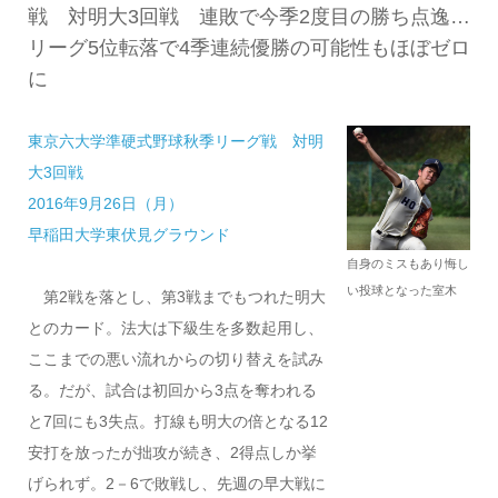
戦 対明大3回戦 連敗で今季2度目の勝ち点逸…
リーグ5位転落で4季連続優勝の可能性もほぼゼロ
に
東京六大学準硬式野球秋季リーグ戦 対明
大3回戦
2016年9月26日（月）
早稲田大学東伏見グラウンド
自身のミスもあり悔し
い投球となった室木
第2戦を落とし、第3戦までもつれた明大
とのカード。法大は下級生を多数起用し、
ここまでの悪い流れからの切り替えを試み
る。だが、試合は初回から3点を奪われる
と7回にも3失点。打線も明大の倍となる12
安打を放ったが拙攻が続き、2得点しか挙
げられず。2－6で敗戦し、先週の早大戦に