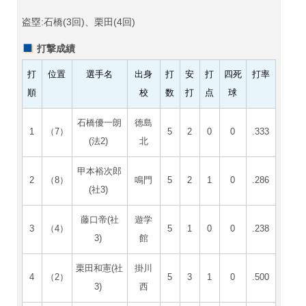
盗塁:石橋(3回)、栗田(4回)
打撃成績
打
位置
選手名
出身
打
安
打
四死
打率
順
校
数
打
点
球
石橋優一朗
徳島
1
（7）
5
2
0
0
.333
(法2)
北
甲本裕次郎
2
（8）
鳴門
5
2
1
0
.286
(社3)
藤口帝(社
遊学
3
（4）
5
1
0
0
.238
3)
館
栗田和憲(社
掛川
4
（2）
5
3
1
0
.500
3)
西