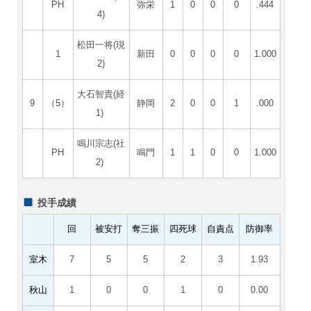
PH
弥栄
1
0
0
0
.444
4)
松田一将(現
1
新田
0
0
0
0
1.000
2)
大石智貴(経
9
（5）
静岡
2
0
0
1
.000
1)
鳴川宗志(社
PH
鳴門
1
1
0
0
1.000
2)
投手成績
回
被安打
奪三振
四死球
自責点
防御率
室木
7
5
5
2
3
1.93
秋山
1
0
0
1
0
0.00