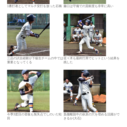
1番打者としてマルチ安打を放った石橋
藤口は守備での貢献度も非常に高い
三品の試合経験が下級生チームの中では
佐々木も最終打席でヒットという結果を
重要となってくる
残した
今季3度目の登板も無失点でしのいだ松
負傷離脱中の萩原の穴を埋める活躍がで
田
きるか(大石)