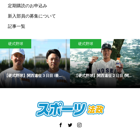
定期購読のお申込み
新入部員の募集について
記事一覧
硬式野球
硬式野球
【硬式野球】関西遠征３日目 /最...
【硬式野球】関西遠征２日目 /関...