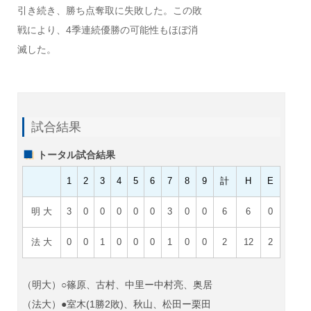
引き続き、勝ち点奪取に失敗した。この敗
戦により、4季連続優勝の可能性もほぼ消
滅した。
試合結果
トータル試合結果
1
2
3
4
5
6
7
8
9
計
H
E
明 大
3
0
0
0
0
0
3
0
0
6
6
0
法 大
0
0
1
0
0
0
1
0
0
2
12
2
（明大）○篠原、古村、中里ー中村亮、奥居
（法大）●室木(1勝2敗)、秋山、松田ー栗田