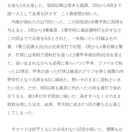
を放ち1点を返した。初回以降は室木も復調。2回から6回まで
誰一人として走者を許さず、こう着状態が続いた。
均衡が崩れたのは7回だった。この回先頭の6番平島に四球を
与えると、2死から9番篠原、1番竹村に連続適時打を許すなど
この回までで点差を5点とされた。一矢報いたい打線はその
裏、7番三品勇人(社2)が左前安打で出塁。2死から1番石橋も繋
ぎ、打席には初戦で逆転打を放った2番甲本裕次郎(社3)を迎え
た。追い込まれながらも必死に食らいつく甲本。ファールで粘
った12球目、甲本の放った打球は篠原のグラブを弾く強襲の内
野安打となり点差を4点に縮めた。勢いそのままに逆転といき
たい法大。だが、8回以降も篠原に代わった小村を連打で攻め
立てるも、後1本が出ず拙攻に喘いだ。為すすべなくそのまま
敗戦を喫した法大。結局、早大戦に続き2つ目の勝ち点も落と
してしまった。
今カードは好守ともにかみ合わない試合が続いた。優勝もか