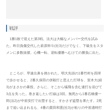
戦評
1勝1敗で迎えた第3戦。法大は大幅なメンバー交代を試み
た。昨日負傷交代した萩原幹斗(社3)だけでなく、下級生をスタ
メンに多数抜擢。心機一転、逆転優勝へむけての勝負に出た。
ところが、早速出鼻を挫かれた。明大先頭の1番竹村を四球
で歩かせると、2番久保田の併殺打と思えた打球を、室木大(経
3)がまさかの暴投。さらに、そこから犠飛を含む連打を浴びて
3点を失った。巻き返したい打線は3回。無死から1番石橋優一
郎(法2)が中前安打で出塁すると、すかさず盗塁を果たす。2死
まで追い込まれるも、4番の栗田和憲(社3)が粘りの中前適時打