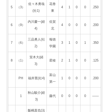
佐々木勇哉
花巻
5
（3）
4
1
0
0
.250
(社1)
東
内川慶一(経
佐賀
6
（9）
4
0
0
0
.200
4)
北
三品勇人(社
報徳
7
（6）
3
1
0
1
.350
2)
学園
室木大(経
8
（1）
星稜
2
1
0
0
.125
3)
富山
PH
福井寛(社4)
1
0
0
0
.200
第一
秋山駿介(経
1
藤代
0
0
0
0
――
3)
飯嶋直也(法