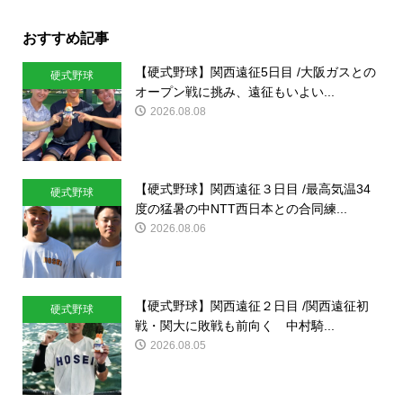
おすすめ記事
【硬式野球】関西遠征5日目 /大阪ガスとの
硬式野球
オープン戦に挑み、遠征もいよい...
2026.08.08
【硬式野球】関西遠征３日目 /最高気温34
硬式野球
度の猛暑の中NTT西日本との合同練...
2026.08.06
【硬式野球】関西遠征２日目 /関西遠征初
硬式野球
戦・関大に敗戦も前向く 中村騎...
2026.08.05