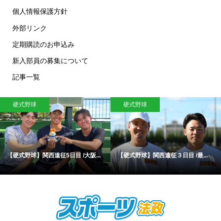
個人情報保護方針
外部リンク
定期購読のお申込み
新入部員の募集について
記事一覧
硬式野球
硬式野球
【硬式野球】関西遠征5日目 /大阪...
【硬式野球】関西遠征３日目 /最...