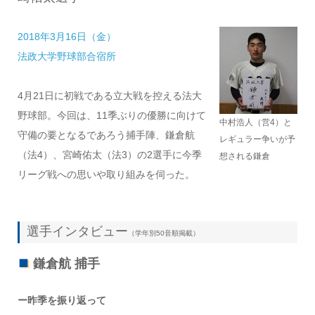
2018年3月16日（金）
法政大学野球部合宿所
4月21日に初戦である立大戦を控える法大
野球部。今回は、11季ぶりの優勝に向けて
中村浩人（営4）と
守備の要となるであろう捕手陣、鎌倉航
レギュラー争いが予
（法4）、宮崎佑太（法3）の2選手に今季
想される鎌倉
リーグ戦への思いや取り組みを伺った。
選手インタビュー
（学年別50音順掲載）
鎌倉航 捕手
ー昨季を振り返って