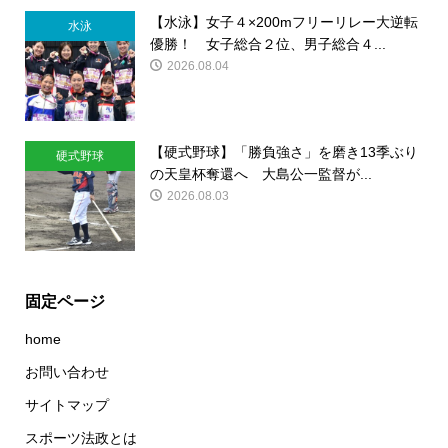
【水泳】女子４×200mフリーリレー大逆転
水泳
優勝！ 女子総合２位、男子総合４...
2026.08.04
【硬式野球】「勝負強さ」を磨き13季ぶり
硬式野球
の天皇杯奪還へ 大島公一監督が...
2026.08.03
固定ページ
home
お問い合わせ
サイトマップ
スポーツ法政とは