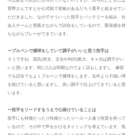
菅野さんですとか公式戦で登板があるだろう選手と組ませてい
ただきました。なのでそういった投手とバッテリーを組み、社
会人チームと実践さながらで試合をしているので、緊張感を持
ちながらプレーができています。
ーブルペンで捕球をしていて調子がいいと思う投手は
そうですね、高氏(祥太、文3)や内沢(航大、キャ3)は調子がい
いと思います。特に2人は同期なのでよく話もしますし、練習
でも試合でもよくブルペンで捕球をします。去年より力強い球
を投げていると思いますし、良い調子で仕上げてきていると思
います。
ー投手をリードするうえで心掛けていることは
投手にも特徴だったり性格だったり一人一人違う性質を持って
いるので、その中で声をかけるタイミングを考えています。気
持ちよく投げてもらう一方で、ここは少し叱るところだなと思