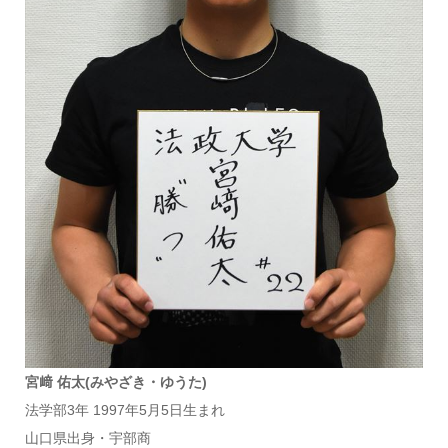
宮﨑 佑太(みやざき・ゆうた)
法学部3年 1997年5月5日生まれ
山口県出身・宇部商