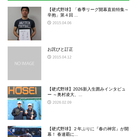
【硬式野球】「春季リーグ開幕直前特集～
辛抱」第４回 ...
2015.04.06
お詫びと訂正
2015.04.12
【硬式野球】2026新入生囲みインタビュ
ー ～奥村凌大、...
2026.02.09
【硬式野球】２年ぶりに『春の神宮』が開
幕！ 春連覇に...