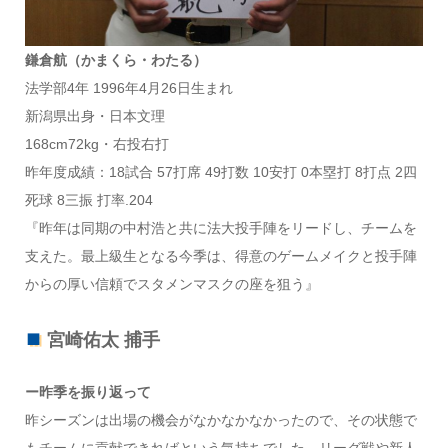
鎌倉航（かまくら・わたる）
法学部4年 1996年4月26日生まれ
新潟県出身・日本文理
168cm72kg・右投右打
昨年度成績：18試合 57打席 49打数 10安打 0本塁打 8打点 2四
死球 8三振 打率.204
『昨年は同期の中村浩と共に法大投手陣をリードし、チームを
支えた。最上級生となる今季は、得意のゲームメイクと投手陣
からの厚い信頼でスタメンマスクの座を狙う』
宮崎佑太 捕手
ー昨季を振り返って
昨シーズンは出場の機会がなかなかなかったので、その状態で
もチームに貢献できればという気持ちでした。リーグ戦や新人