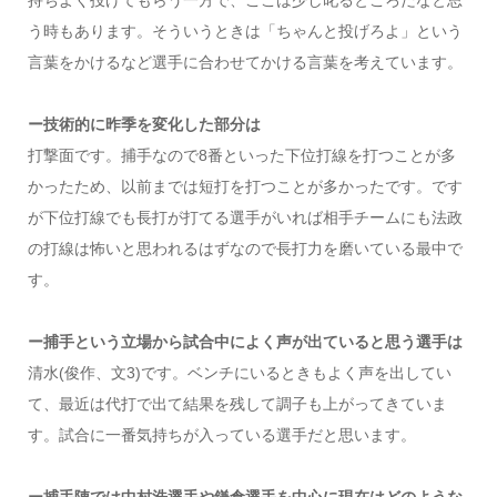
う時もあります。そういうときは「ちゃんと投げろよ」という
言葉をかけるなど選手に合わせてかける言葉を考えています。
ー技術的に昨季を変化した部分は
打撃面です。捕手なので8番といった下位打線を打つことが多
かったため、以前までは短打を打つことが多かったです。です
が下位打線でも長打が打てる選手がいれば相手チームにも法政
の打線は怖いと思われるはずなので長打力を磨いている最中で
す。
ー捕手という立場から試合中によく声が出ていると思う選手は
清水(俊作、文3)です。ベンチにいるときもよく声を出してい
て、最近は代打で出て結果を残して調子も上がってきていま
す。試合に一番気持ちが入っている選手だと思います。
ー捕手陣では中村浩選手や鎌倉選手を中心に現在はどのような