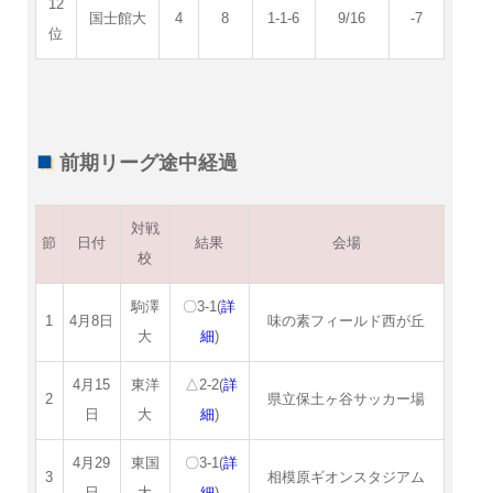
12
国士館大
4
8
1-1-6
9/16
-7
位
前期リーグ途中経過
対戦
節
日付
結果
会場
校
駒澤
〇3-1(
詳
1
4月8日
味の素フィールド西が丘
大
細
)
4月15
東洋
△2-2(
詳
2
県立保土ヶ谷サッカー場
日
大
細
)
4月29
東国
〇3-1(
詳
3
相模原ギオンスタジアム
日
大
細
)