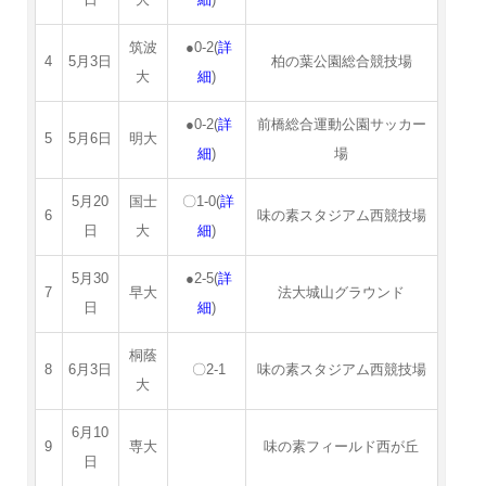
筑波
●0-2(
詳
4
5月3日
柏の葉公園総合競技場
大
細
)
●0-2(
詳
前橋総合運動公園サッカー
5
5月6日
明大
細
)
場
5月20
国士
〇1-0(
詳
6
味の素スタジアム西競技場
日
大
細
)
5月30
●2-5(
詳
7
早大
法大城山グラウンド
日
細
)
桐蔭
8
6月3日
〇2-1
味の素スタジアム西競技場
大
6月10
9
専大
味の素フィールド西が丘
日