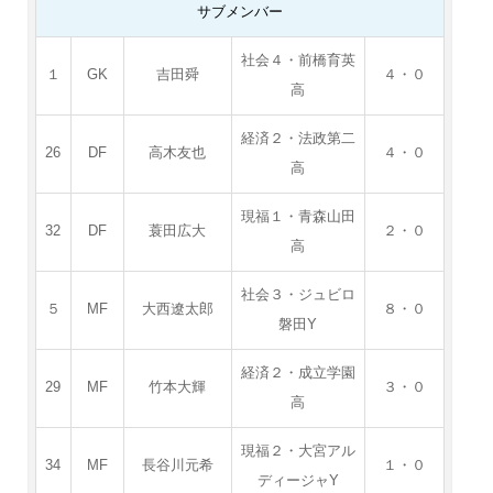
サブメンバー
社会４・前橋育英
１
GK
吉田舜
４・０
高
経済２・法政第二
26
DF
高木友也
４・０
高
現福１・青森山田
32
DF
蓑田広大
２・０
高
社会３・ジュビロ
５
MF
大西遼太郎
８・０
磐田Y
経済２・成立学園
29
MF
竹本大輝
３・０
高
現福２・大宮アル
34
MF
長谷川元希
１・０
ディージャY