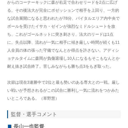
からのコーナーキックに森が右足で合わせリードを2点に広げ
る。その後法大が完全にポゼッションで相手を上回り、一方的
な試合展開になると思われたが78分、バイタルエリア内中央で
ボールを受けたイサカ・ゼインが強烈なミドルシュートを放
ち、これがゴールネットに突き刺さり、法大のリードは1点
に。失点以降、流れが一気に相手に傾き厳しい時間が続くも11
人全員の体の張った守備でなんとか得点を許さない。アディシ
ョナルタイムに森岡が負傷退場し10人になるもそこもなんとか
耐え抜き試合終了。苦しみながらも勝ち点3をもぎ取った。
次節は現在3連勝中で2位と最も勢いのある専大との一戦。厳し
い戦いが予想されるがこの試合に勝利し一気に流れをつかみた
いところである。（草野慧）
監督・選手コメント
長山一也監督