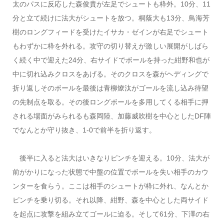
太のパスに反応した森俊貴が左足でシュートも枠外。10分、11
分と立て続けに法大がシュートを放つ。桐蔭大も13分、鳥海芳
樹のロングフィードを受けたイサカ・ゼインが右足でシュート
もわずかに枠を外れる。攻守の切り替えが激しい展開がしばら
く続く中で迎えた24分、右サイドでボールを持った紺野和也が
中に切れ込みクロスをあげる。そのクロスを森がヘディングで
折り返しそのボールを最後は青柳燎汰がゴールを流し込み待望
の先制点を取る。その後ロングボールを多用してくる相手に押
される場面がみられるも森岡陸、加藤威吹樹を中心としたDF陣
でなんとか守り抜き、1-0で前半を折り返す。
後半に入ると法大はいきなりピンチを迎える。10分、法大が
前がかりになった状態で中盤の位置でボールを失い相手のカウ
ンターを食らう。ここは相手のシュートが枠に外れ、なんとか
ピンチを乗り切る。それ以降、紺野、森を中心とした両サイド
を起点に攻撃を組み立てゴールに迫る。そして61分、下澤の右