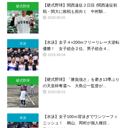
【硬式野球】関西遠征２日目 /関西遠征初
硬式野球
戦・関大に敗戦も前向く 中村騎...
2026.08.05
【水泳】女子４×200mフリーリレー大逆転
水泳
優勝！ 女子総合２位、男子総合４...
2026.08.04
【硬式野球】「勝負強さ」を磨き13季ぶり
硬式野球
の天皇杯奪還へ 大島公一監督が...
2026.08.03
【水泳】女子100ｍ背泳ぎでワンツーフィ
水泳
ニッシュ！ 桐山、岡村が個人種目...