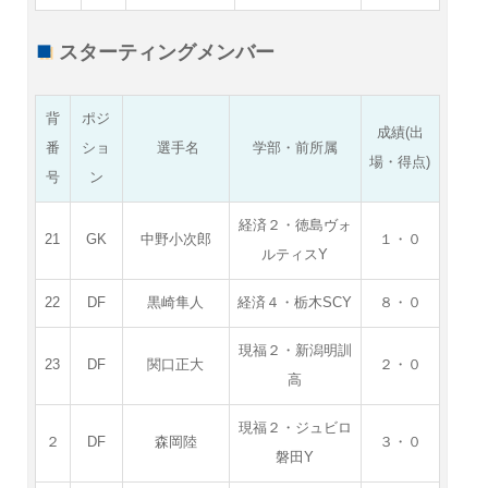
スターティングメンバー
背
ポジ
成績(出
番
ショ
選手名
学部・前所属
場・得点)
号
ン
経済２・徳島ヴォ
21
GK
中野小次郎
１・０
ルティスY
22
DF
黒崎隼人
経済４・栃木SCY
８・０
現福２・新潟明訓
23
DF
関口正大
２・０
高
現福２・ジュビロ
２
DF
森岡陸
３・０
磐田Y