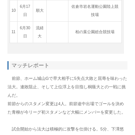
6月17
佐倉市岩名運動公園陸上競
10
順大
日
技場
6月30
流経
11
柏の葉公園総合競技場
日
大
マッチレポート
前節、ホーム城山Gで早大相手に5失点大敗と屈辱を味わった
法大。連敗阻止、そして上位浮上を目指し桐蔭大との一戦に挑
んだ。
前節からのスタメン変更は4人。前節途中出場でゴールを決め
た青柳が今リーグ初スタメンなど大幅にメンバーを変更した。
試合開始から法大は積極的に攻撃を仕掛ける。5分、下澤悠