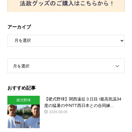
アーカイブ
月を選択
おすすめ記事
【硬式野球】関西遠征３日目 /最高気温34
硬式野球
度の猛暑の中NTT西日本との合同練...
2026.08.06