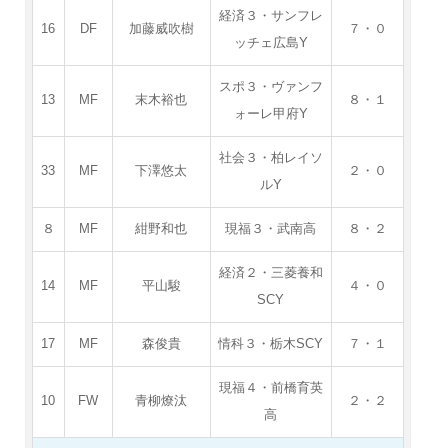
経済３・サンフレ
16
DF
加藤威吹樹
７・０
ッチェ広島Y
スポ３・ヴァンフ
13
MF
末木裕也
８・１
ォーレ甲府Y
社会３・柏レイソ
33
MF
下澤悠太
２・０
ルY
８
MF
紺野和也
現福３・武南高
８・２
経済２・三菱養和
14
MF
平山駿
４・０
SCY
17
MF
森俊貴
情科３・栃木SCY
７・１
現福４・前橋育英
10
FW
青柳燎汰
２・２
高