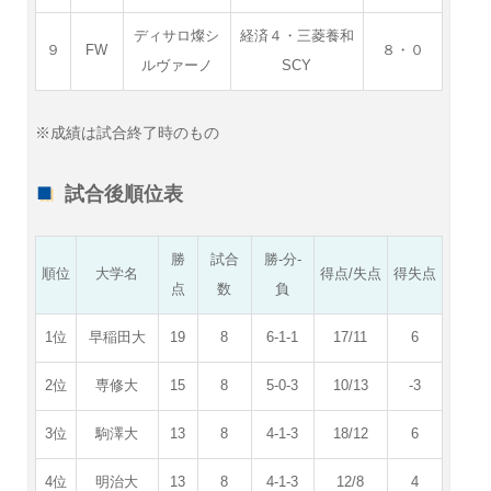
ディサロ燦シ
経済４・三菱養和
９
FW
８・０
ルヴァーノ
SCY
※成績は試合終了時のもの
試合後順位表
勝
試合
勝-分-
順位
大学名
得点/失点
得失点
点
数
負
1位
早稲田大
19
8
6-1-1
17/11
6
2位
専修大
15
8
5-0-3
10/13
-3
3位
駒澤大
13
8
4-1-3
18/12
6
4位
明治大
13
8
4-1-3
12/8
4