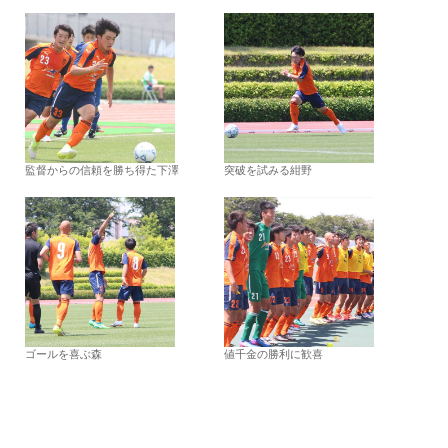
監督からの信頼を勝ち得た下澤
突破を試みる紺野
ゴールを喜ぶ森
値千金の勝利に歓喜