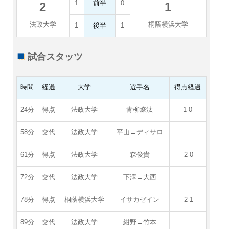
1
前半
0
2
1
法政大学
桐蔭横浜大学
1
後半
1
試合スタッツ
時間
経過
大学
選手名
得点経過
24分
得点
法政大学
青柳燎汰
1-0
58分
交代
法政大学
平山→ディサロ
61分
得点
法政大学
森俊貴
2-0
72分
交代
法政大学
下澤→大西
78分
得点
桐蔭横浜大学
イサカゼイン
2-1
89分
交代
法政大学
紺野→竹本