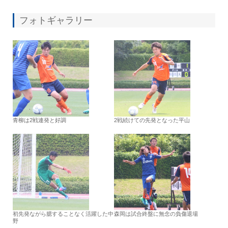
フォトギャラリー
青柳は2戦連発と好調
2戦続けての先発となった平山
初先発ながら臆することなく活躍した中
森岡は試合終盤に無念の負傷退場
野