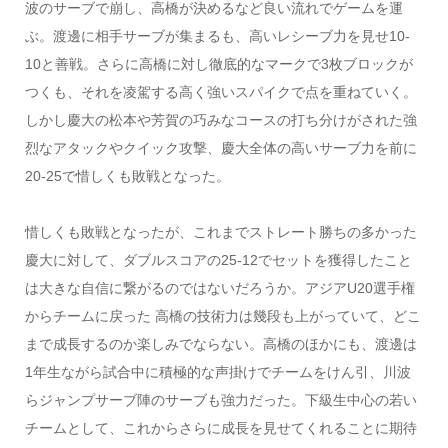
波のサーブで崩し、高橋が決めるなど良い流れでゲームを運
ぶ。渡邊に相手サーブが集まるも、高いレシーブ力を見せ10-
10と善戦。さらに高橋に対し徹底的なマークで3枚ブロックが
つくも、それを凌駕する高く強いスパイクで点を重ねていく。
しかし慶大の松本や芳賀の巧みなコースの打ち分けがされた強
烈なアタックやクイック攻撃、慶大全体の高いサーブ力を前に
20-25で惜しくも敗戦となった。
惜しくも敗戦となったが、これまでストレート勝ちの多かった
慶大に対して、ダブルスコアの25-12でセットを獲得したこと
は大きな自信に繋がるのではないだろうか。アジアU20選手権
からチームに戻った 高橋の技術力は幾段も上がっていて、どこ
まで成長するのか楽しみでならない。高橋のほかにも、渡邊は
1年生ながら試合中に積極的な声掛けでチームをけん引、川波
らジャンプサーブ陣のサーブも強力だった。下級生中心の若い
チームとして、これからさらに成長を見せてくれることに期待