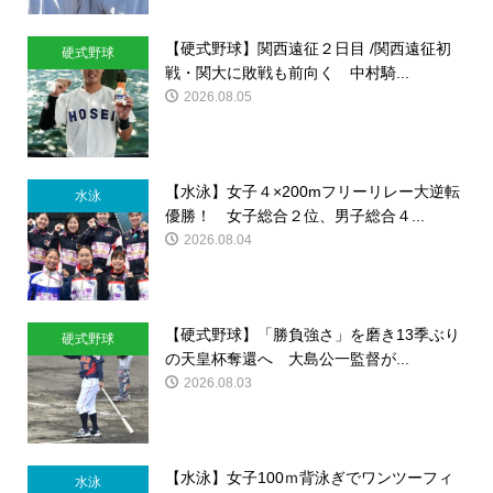
【硬式野球】関西遠征２日目 /関西遠征初
硬式野球
戦・関大に敗戦も前向く 中村騎...
2026.08.05
【水泳】女子４×200mフリーリレー大逆転
水泳
優勝！ 女子総合２位、男子総合４...
2026.08.04
【硬式野球】「勝負強さ」を磨き13季ぶり
硬式野球
の天皇杯奪還へ 大島公一監督が...
2026.08.03
【水泳】女子100ｍ背泳ぎでワンツーフィ
水泳