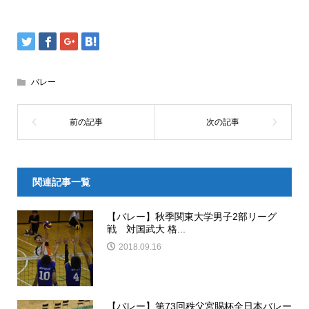
バレー
関連記事一覧
【バレー】秋季関東大学男子2部リーグ
戦 対国武大 格...
2018.09.16
【バレー】第73回秩父宮賜杯全日本バレー