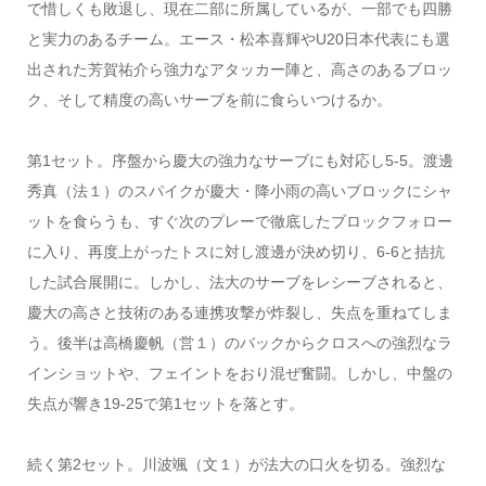
で惜しくも敗退し、現在二部に所属しているが、一部でも四勝
と実力のあるチーム。エース・松本喜輝やU20日本代表にも選
出された芳賀祐介ら強力なアタッカー陣と、高さのあるブロッ
ク、そして精度の高いサーブを前に食らいつけるか。
第1セット。序盤から慶大の強力なサーブにも対応し5-5。渡邊
秀真（法１）のスパイクが慶大・降小雨の高いブロックにシャ
ットを食らうも、すぐ次のプレーで徹底したブロックフォロー
に入り、再度上がったトスに対し渡邊が決め切り、6-6と拮抗
した試合展開に。しかし、法大のサーブをレシーブされると、
慶大の高さと技術のある連携攻撃が炸裂し、失点を重ねてしま
う。後半は高橋慶帆（営１）のバックからクロスへの強烈なラ
インショットや、フェイントをおり混ぜ奮闘。しかし、中盤の
失点が響き19-25で第1セットを落とす。
続く第2セット。川波颯（文１）が法大の口火を切る。強烈な