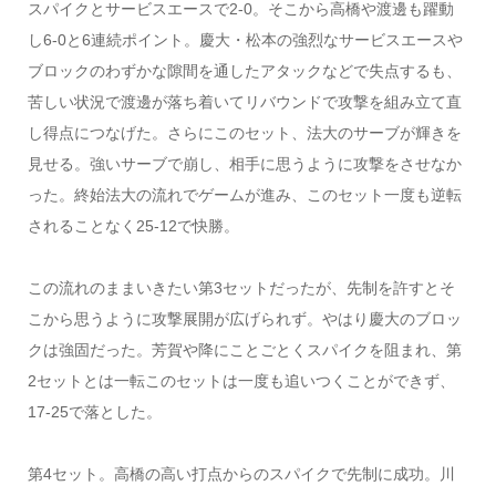
スパイクとサービスエースで2-0。そこから高橋や渡邊も躍動
し6-0と6連続ポイント。慶大・松本の強烈なサービスエースや
ブロックのわずかな隙間を通したアタックなどで失点するも、
苦しい状況で渡邊が落ち着いてリバウンドで攻撃を組み立て直
し得点につなげた。さらにこのセット、法大のサーブが輝きを
見せる。強いサーブで崩し、相手に思うように攻撃をさせなか
った。終始法大の流れでゲームが進み、このセット一度も逆転
されることなく25-12で快勝。
この流れのままいきたい第3セットだったが、先制を許すとそ
こから思うように攻撃展開が広げられず。やはり慶大のブロッ
クは強固だった。芳賀や降にことごとくスパイクを阻まれ、第
2セットとは一転このセットは一度も追いつくことができず、
17-25で落とした。
第4セット。高橋の高い打点からのスパイクで先制に成功。川