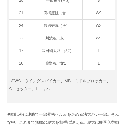
10
中田拓斗(営3)
S
21
高橋慶帆（営1）
WS
24
渡邊秀真（法1）
WS
22
川波颯（文1）
WS
17
武田絢太郎（法2）
L
26
藤野颯（文1）
L
※WS…ウイングスパイカー、MB…ミドルブロッカー、
S…セッター、L…リベロ
初戦以外は連勝で一部昇格へ歩みを進める法大バレー部。そん
な中、これまで無敗の慶大を相手に迎える。慶大は昨季入替戦