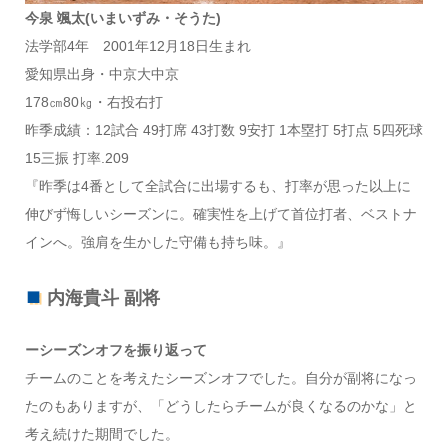
今泉 颯太(いまいずみ・そうた)
法学部4年 2001年12月18日生まれ
愛知県出身・中京大中京
178㎝80㎏・右投右打
昨季成績：12試合 49打席 43打数 9安打 1本塁打 5打点 5四死球
15三振 打率.209
『昨季は4番として全試合に出場するも、打率が思った以上に
伸びず悔しいシーズンに。確実性を上げて首位打者、ベストナ
インへ。強肩を生かした守備も持ち味。』
内海貴斗 副将
ーシーズンオフを振り返って
チームのことを考えたシーズンオフでした。自分が副将になっ
たのもありますが、「どうしたらチームが良くなるのかな」と
考え続けた期間でした。