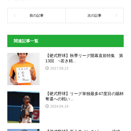
関連記事一覧
【硬式野球】秋季リーグ開幕直前特集 第
13回 ~若き精...
2017.09.13
【硬式野球】リーグ単独最多47度目の賜杯
奪還への戦い...
2024.04.19