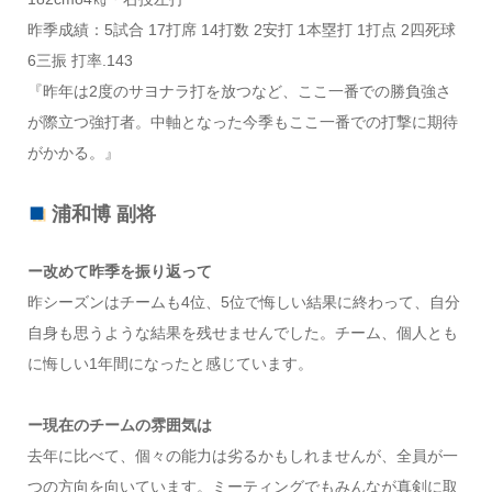
昨季成績：5試合 17打席 14打数 2安打 1本塁打 1打点 2四死球
6三振 打率.143
『昨年は2度のサヨナラ打を放つなど、ここ一番での勝負強さ
が際立つ強打者。中軸となった今季もここ一番での打撃に期待
がかかる。』
浦和博 副将
ー改めて昨季を振り返って
昨シーズンはチームも4位、5位で悔しい結果に終わって、自分
自身も思うような結果を残せませんでした。チーム、個人とも
に悔しい1年間になったと感じています。
ー現在のチームの雰囲気は
去年に比べて、個々の能力は劣るかもしれませんが、全員が一
つの方向を向いています。ミーティングでもみんなが真剣に取