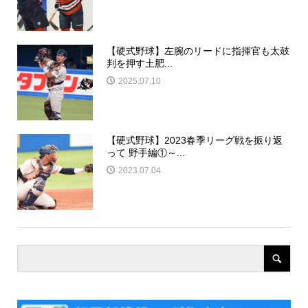
【硬式野球】左腕のリードに指揮官も太鼓
判を押す土肥...
2025.07.10
【硬式野球】2023春季リーグ戦を振り返
って 野手編①～...
2023.07.04