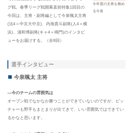
今年度の主将を務め
グ戦。春季リーグ戦開幕直前特集1回目の
る今泉
今回は、主将・副将編として今泉颯太主将
(法4＝中京大中京)、内海貴斗副将(人4＝横
浜)、浦和博副将(キャ4＝鳴門)のインタビ
ューをお届けする。（全8回）
選手インタビュー
今泉颯太 主将
―今のチームの雰囲気は
オープン戦でなかなか勝つことができていないのですが、ピッ
チャーも野手もまとまりが出てきて、いい雰囲気ではできてい
るかなと思います。