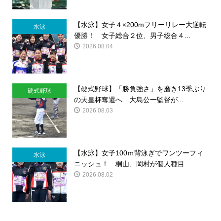
【水泳】女子４×200mフリーリレー大逆転
水泳
優勝！ 女子総合２位、男子総合４...
2026.08.04
【硬式野球】「勝負強さ」を磨き13季ぶり
硬式野球
の天皇杯奪還へ 大島公一監督が...
2026.08.03
【水泳】女子100ｍ背泳ぎでワンツーフィ
水泳
ニッシュ！ 桐山、岡村が個人種目...
2026.08.02