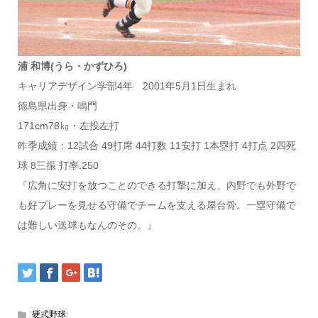
浦 和博(うら・かずひろ)
キャリアデザイン学部4年 2001年5月1日生まれ
徳島県出身・鳴門
171cm78㎏・左投左打
昨季成績：12試合 49打席 44打数 11安打 1本塁打 4打点 2四死
球 8三振 打率.250
『広角に安打を放つことのできる打撃に加え、内野でも外野で
も好プレーを見せる守備でチームを支える屋台骨。一塁守備で
は難しい送球もなんのその。』
硬式野球