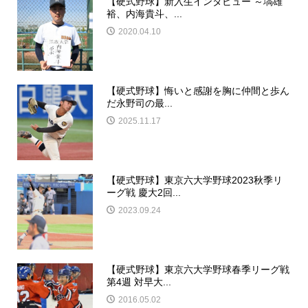
【硬式野球】新入生インタビュー ～塙雄
裕、内海貴斗、...
2020.04.10
【硬式野球】悔いと感謝を胸に仲間と歩ん
だ永野司の最...
2025.11.17
【硬式野球】東京六大学野球2023秋季リ
ーグ戦 慶大2回...
2023.09.24
【硬式野球】東京六大学野球春季リーグ戦
第4週 対早大...
2016.05.02