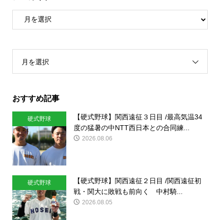
月を選択
おすすめ記事
【硬式野球】関西遠征３日目 /最高気温34
硬式野球
度の猛暑の中NTT西日本との合同練...
2026.08.06
【硬式野球】関西遠征２日目 /関西遠征初
硬式野球
戦・関大に敗戦も前向く 中村騎...
2026.08.05