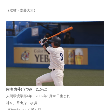
（取材・嘉藤大太）
内海 貴斗(うつみ・たかと)
人間環境学部4年 2002年1月18日生まれ
神奈川県出身・横浜
182cm84㎏・右投左打