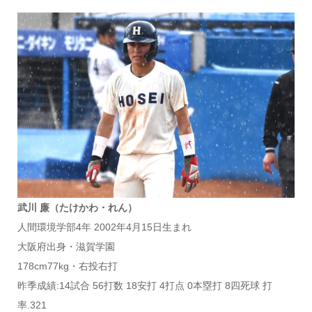
武川 廉（たけかわ・れん）
人間環境学部4年 2002年4月15日生まれ
大阪府出身・滋賀学園
178cm77kg・右投右打
昨季成績:14試合 56打数 18安打 4打点 0本塁打 8四死球 打
率.321