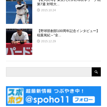
第7週 対明大...
2015.10.24
【野球部創部100周年記念インタビュー】
稲葉篤紀～“全...
2015.12.29