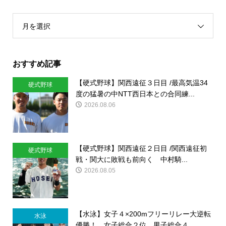
月を選択
おすすめ記事
【硬式野球】関西遠征３日目 /最高気温34
硬式野球
度の猛暑の中NTT西日本との合同練...
2026.08.06
【硬式野球】関西遠征２日目 /関西遠征初
硬式野球
戦・関大に敗戦も前向く 中村騎...
2026.08.05
【水泳】女子４×200mフリーリレー大逆転
水泳
優勝！ 女子総合２位、男子総合４...