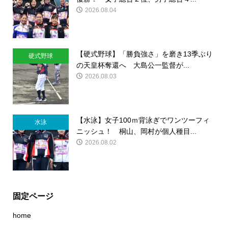
2026.08.04
【硬式野球】「勝負強さ」を磨き13季ぶり
硬式野球
の天皇杯奪還へ 大島公一監督が...
2026.08.03
【水泳】女子100ｍ背泳ぎでワンツーフィ
水泳
ニッシュ！ 桐山、岡村が個人種目...
2026.08.02
固定ページ
home