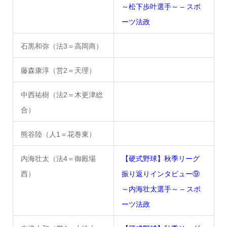
～松下歩叶選手～ – スポ
ーツ法政
石黒和弥（法3＝高岡商）
藤森康淳（営2＝天理）
中西祐樹（法2＝木更津総
合）
熊谷陸（人1＝花巻東）
内海壮太（法4＝御殿場
【硬式野球】秋季リーグ
西）
振り返りインタビュー⑨
～内海壮太選手～ – スポ
ーツ法政