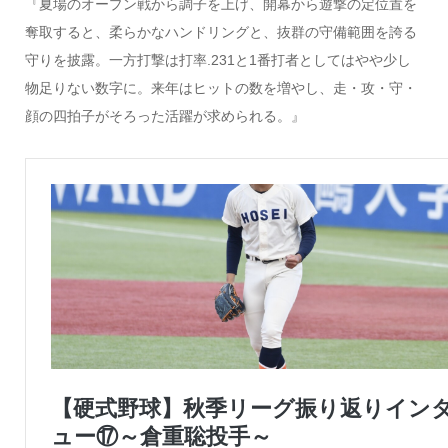
『夏場のオープン戦から調子を上げ、開幕から遊撃の定位置を
奪取すると、柔らかなハンドリングと、抜群の守備範囲を誇る
守りを披露。一方打撃は打率.231と1番打者としてはやや少し
物足りない数字に。来年はヒットの数を増やし、走・攻・守・
顔の四拍子がそろった活躍が求められる。』