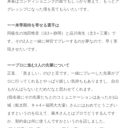
来春はコンディショニングの面でもしっかり整えて、もっとア
グレッシブになった僕を見てもらいたいです。
ーー来季期待を寄せる選手は
同級生の池田惟音（法3＝静岡）と品川侑生（文3＝三重）で
す。その2人と一緒に神宮でプレーするのが夢なので、早く実
現させたいです。
ーープロに進む2人の先輩について
正直、「羨ましい」のひと言です。一緒にプレーした先輩がプ
ロに行ってくれるとやっぱり嬉しい気持ちもありますし、自分
もがんばらないとだめだなと思わせてくれます。
(指名後にその先輩たちとのコミュニケーションはあったか)山
城（航太郎、キャ4＝福岡大大濠）さんにはおめでとうござい
ますというのを伝えて、篠木さんとはプロでどうするんです
か、契約金は何に使うんですかというのを話しました。