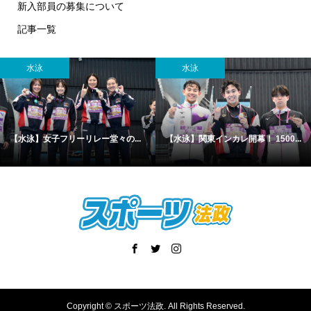
新入部員の募集について
記事一覧
水泳
水泳
【水泳】女子フリーリレー堂々の...
【水泳】関東インカレ開幕！ 1500...
Copyright ©
スポーツ法政. All Rights Reserved.