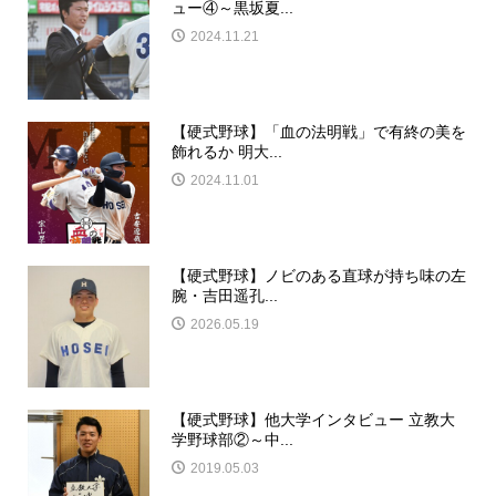
ュー④～黒坂夏...
2024.11.21
【硬式野球】「血の法明戦」で有終の美を
飾れるか 明大...
2024.11.01
【硬式野球】ノビのある直球が持ち味の左
腕・吉田遥孔...
2026.05.19
【硬式野球】他大学インタビュー 立教大
学野球部②～中...
2019.05.03