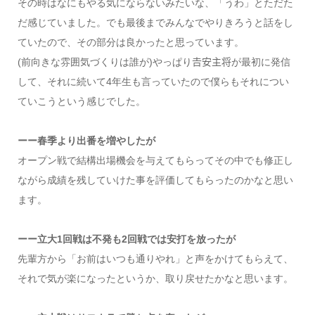
その時はなにもやる気にならないみたいな、「うわ」とただた
だ感じていました。でも最後までみんなでやりきろうと話をし
ていたので、その部分は良かったと思っています。
(前向きな雰囲気づくりは誰が)やっぱり𠮷安主将が最初に発信
して、それに続いて4年生も言っていたので僕らもそれについ
ていこうという感じでした。
ーー春季より出番を増やしたが
オープン戦で結構出場機会を与えてもらってその中でも修正し
ながら成績を残していけた事を評価してもらったのかなと思い
ます。
ーー立大1回戦は不発も2回戦では安打を放ったが
先輩方から「お前はいつも通りやれ」と声をかけてもらえて、
それで気が楽になったというか、取り戻せたかなと思います。