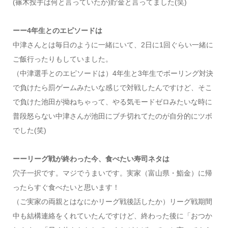
(篠木投手は何と言っていたか)貯金と言ってました(笑)
ーー4年生とのエピソードは
中津さんとは毎日のように一緒にいて、2日に1回ぐらい一緒に
ご飯行ったりもしていました。
（中津選手とのエピソードは）4年生と3年生でボーリング対決
で負けたら罰ゲームみたいな感じで対戦したんですけど、そこ
で負けた池田が拗ねちゃって、やる気モードゼロみたいな時に
普段怒らない中津さんが池田にブチ切れてたのが自分的にツボ
でした(笑)
ーーリーグ戦が終わった今、食べたい寿司ネタは
穴子一択です。マジでうまいです。実家（富山県・鮨金）に帰
ったらすぐ食べたいと思います！
（ご実家の両親とはなにかリーグ戦後話したか）リーグ戦期間
中も結構連絡をくれていたんですけど、終わった後に「おつか