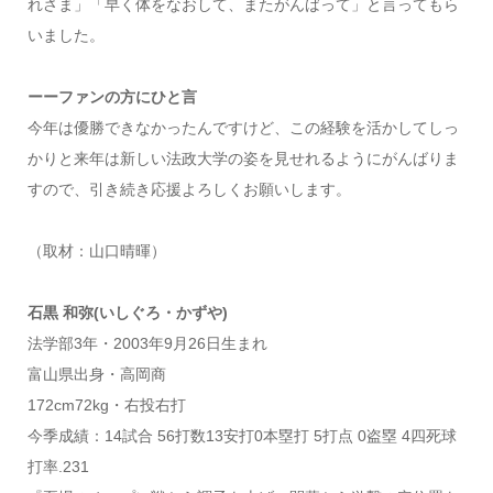
れさま」「早く体をなおして、またがんばって」と言ってもら
いました。
ーーファンの方にひと言
今年は優勝できなかったんですけど、この経験を活かしてしっ
かりと来年は新しい法政大学の姿を見せれるようにがんばりま
すので、引き続き応援よろしくお願いします。
（取材：山口晴暉）
石黒 和弥(いしぐろ・かずや)
法学部3年・2003年9月26日生まれ
富山県出身・高岡商
172cm72kg・右投右打
今季成績：14試合 56打数13安打0本塁打 5打点 0盗塁 4四死球
打率.231