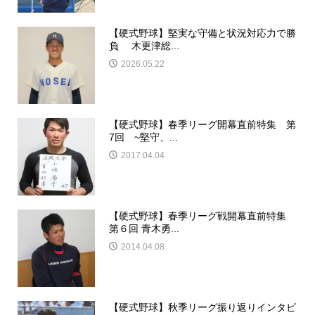
【硬式野球】堅実な守備と状況対応力で勝
負 木更津総...
2026.05.22
【硬式野球】春季リーグ開幕直前特集 第
7回 ~堅守、...
2017.04.04
【硬式野球】春季リーグ戦開幕直前特集
第６回 青木勇...
2014.04.08
【硬式野球】秋季リーグ振り返りインタビ