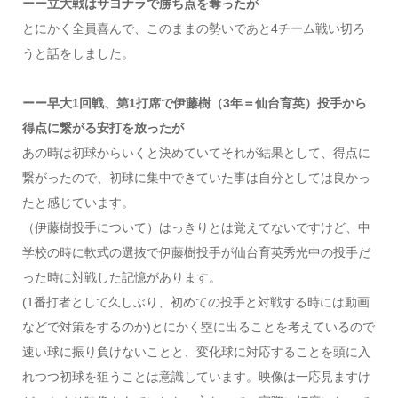
ーー立大戦はサヨナラで勝ち点を奪ったが
とにかく全員喜んで、このままの勢いであと4チーム戦い切ろ
うと話をしました。
ーー早大1回戦、第1打席で伊藤樹（3年＝仙台育英）投手から
得点に繋がる安打を放ったが
あの時は初球からいくと決めていてそれが結果として、得点に
繋がったので、初球に集中できていた事は自分としては良かっ
たと感じています。
（伊藤樹投手について）はっきりとは覚えてないですけど、中
学校の時に軟式の選抜で伊藤樹投手が仙台育英秀光中の投手だ
った時に対戦した記憶があります。
(1番打者として久しぶり、初めての投手と対戦する時には動画
などで対策をするのか)とにかく塁に出ることを考えているので
速い球に振り負けないことと、変化球に対応することを頭に入
れつつ初球を狙うことは意識しています。映像は一応見ますけ