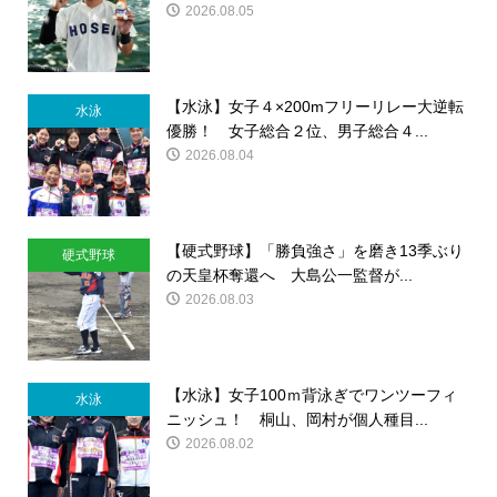
2026.08.05
【水泳】女子４×200mフリーリレー大逆転
水泳
優勝！ 女子総合２位、男子総合４...
2026.08.04
【硬式野球】「勝負強さ」を磨き13季ぶり
硬式野球
の天皇杯奪還へ 大島公一監督が...
2026.08.03
【水泳】女子100ｍ背泳ぎでワンツーフィ
水泳
ニッシュ！ 桐山、岡村が個人種目...
2026.08.02