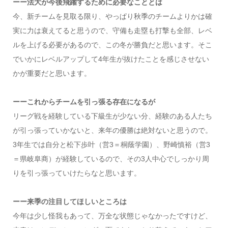
ーー法大が今後飛躍するために必要なこととは
今、新チームを見取る限り、やっぱり秋季のチームよりかは確
実に力は衰えてると思うので、守備も走塁も打撃も全部、レベ
ルを上げる必要があるので、この冬が勝負だと思います。そこ
でいかにレベルアップして4年生が抜けたことを感じさせない
かが重要だと思います。
ーーこれからチームを引っ張る存在になるが
リーグ戦を経験している下級生が少ない分、経験のある人たち
が引っ張っていかないと、来年の優勝は絶対ないと思うので。
3年生では自分と松下歩叶（営3＝桐蔭学園）、野崎慎裕（営3
＝県岐阜商）が経験しているので、その3人中心でしっかり周
りを引っ張っていけたらなと思います。
ーー来季の注目してほしいところは
今年は少し怪我もあって、万全な状態じゃなかったですけど、