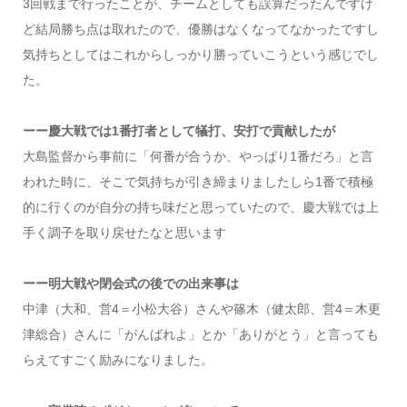
3回戦まで行ったことが、チームとしても誤算だったんですけ
ど結局勝ち点は取れたので、優勝はなくなってなかったですし
気持ちとしてはこれからしっかり勝っていこうという感じでし
た。
ーー慶大戦では1番打者として犠打、安打で貢献したが
大島監督から事前に「何番が合うか、やっぱり1番だろ」と言
われた時に、そこで気持ちが引き締まりましたしら1番で積極
的に行くのが自分の持ち味だと思っていたので、慶大戦では上
手く調子を取り戻せたなと思います
ーー明大戦や閉会式の後での出来事は
中津（大和、営4＝小松大谷）さんや篠木（健太郎、営4＝木更
津総合）さんに「がんばれよ」とか「ありがとう」と言っても
らえてすごく励みになりました。